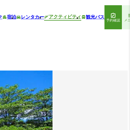
アクティビティ
ク
宿泊
レンタカー
観光バス
予約確認
メ