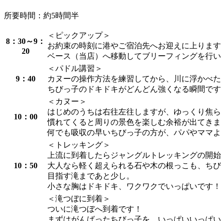
所要時間：約5時間半
＜ピックアップ＞
8：30～9：
お約束の時刻に港やご宿泊先へお迎えに上ります
20
ベース（当店）へ移動してブリーフィングを行い
＜パドル講習＞
9：40
カヌーの操作方法を練習してから、川に浮かべた
ちびっ子のドキドキがどんどん強くなる瞬間です
＜カヌー＞
はじめのうちは右往左往しますが、ゆっくり焦ら
10：00
慣れてくると周りの景色を楽しむ余裕が出てきま
何でも吸収の早いちびっ子の方が、パパやママよ
＜トレッキング＞
上流に到着したらジャングルトレッキングの開始
10：50
大人なら軽く超えられる石や木の根っこも、ちび
目指す滝まであと少し。
小さな胸はドキドキ、ワクワクでいっぱいです！
＜滝つぼに到着＞
ついに滝つぼへ到着です！
まずはがんばったちびっ子を、いっぱいいっぱい