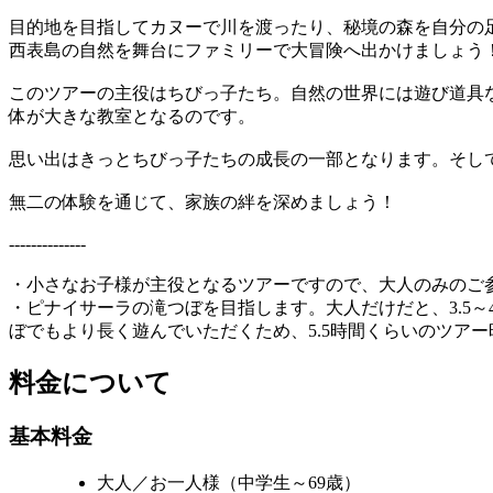
目的地を目指してカヌーで川を渡ったり、秘境の森を自分の
西表島の自然を舞台にファミリーで大冒険へ出かけましょう
このツアーの主役はちびっ子たち。自然の世界には遊び道具
体が大きな教室となるのです。
思い出はきっとちびっ子たちの成長の一部となります。そし
無二の体験を通じて、家族の絆を深めましょう！
--------------
・小さなお子様が主役となるツアーですので、大人のみのご
・ピナイサーラの滝つぼを目指します。大人だけだと、3.5
ぼでもより長く遊んでいただくため、5.5時間くらいのツア
料金について
基本料金
大人／お一人様（中学生～69歳）