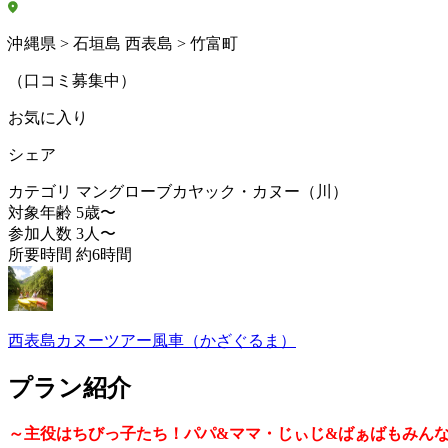
沖縄県 > 石垣島 西表島 > 竹富町
（口コミ募集中）
お気に入り
シェア
カテゴリ
マングローブカヤック・カヌー（川）
対象年齢
5歳〜
参加人数
3人〜
所要時間
約6時間
西表島カヌーツアー風車（かざぐるま）
プラン紹介
～主役はちびっ子たち！パパ&ママ・じぃじ&ばぁばもみん