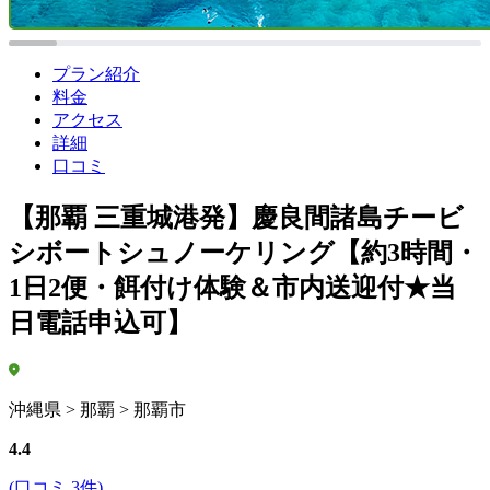
プラン紹介
料金
アクセス
詳細
口コミ
【那覇 三重城港発】慶良間諸島チービ
シボートシュノーケリング【約3時間・
1日2便・餌付け体験＆市内送迎付★当
日電話申込可】
沖縄県 > 那覇 > 那覇市
4.4
(口コミ 3件)