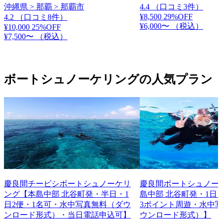
沖縄県 > 那覇 > 那覇市
4.4
（口コミ3件）
¥8,500
29%OFF
4.2
（口コミ8件）
¥6,000〜
（税込）
¥10,000
25%OFF
¥7,500〜
（税込）
ボートシュノーケリングの人気プラン
慶良間チービシボートシュノーケリ
慶良間ボートシュノー
ング【本島中部 北谷町発・半日・1
島中部 北谷町発・1日
日2便・1名可・水中写真無料（ダウ
3ポイント周遊・水中
ンロード形式）・当日電話申込可】
ウンロード形式）】