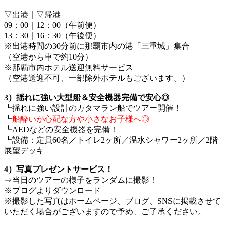
▽出港｜▽帰港
09：00｜12：00（午前便）
13：30｜16：30（午後便）
※出港時間の30分前に那覇市内の港「三重城」集合
（空港から車で約10分）
※那覇市内ホテル送迎無料サービス
（空港送迎不可、一部除外ホテルもございます。）
3）
揺れに強い大型船＆安全機器完備で安心◎
┗揺れに強い設計のカタマラン船でツアー開催！
┗
船酔いが心配な方や小さなお子様へ◎
┗AEDなどの安全機器を完備！
┗設備：定員60名／トイレ2ヶ所／温水シャワー2ヶ所／2階
展望デッキ
4）
写真プレゼントサービス！
⇒当日のツアーの様子をランダムに撮影！
※ブログよりダウンロード
※撮影した写真はホームページ、ブログ、SNSに掲載させて
いただく場合がございますので予め、ご了承ください。