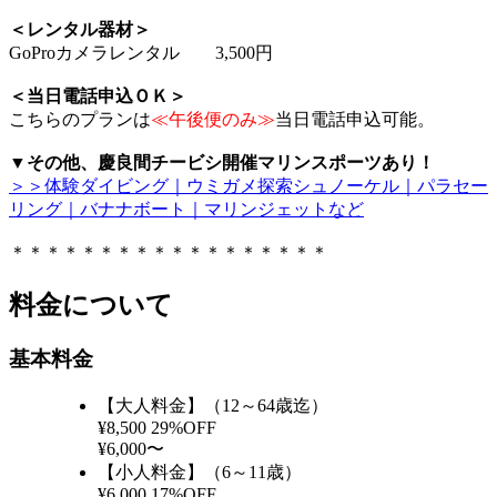
＜レンタル器材＞
GoProカメラレンタル 3,500円
＜当日電話申込ＯＫ＞
こちらのプランは
≪午後便のみ≫
当日電話申込可能。
▼その他、慶良間チービシ開催マリンスポーツあり！
＞＞体験ダイビング｜ウミガメ探索シュノーケル｜パラセー
リング｜バナナボート｜マリンジェットなど
＊＊＊＊＊＊＊＊＊＊＊＊＊＊＊＊＊＊
料金について
基本料金
【大人料金】（12～64歳迄）
¥8,500
29%OFF
¥6,000〜
【小人料金】（6～11歳）
¥6,000
17%OFF