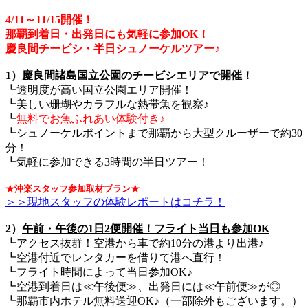
4/11～11/15開催！
那覇到着日・出発日にも気軽に参加OK！
慶良間チービシ・半日シュノーケルツアー♪
1）
慶良間諸島国立公園のチービシエリアで開催！
┗透明度が高い国立公園エリア開催！
┗美しい珊瑚やカラフルな熱帯魚を観察♪
┗
無料でお魚ふれあい体験付き♪
┗シュノーケルポイントまで那覇から大型クルーザーで約30
分！
┗気軽に参加できる3時間の半日ツアー！
★沖楽スタッフ参加取材プラン★
＞＞現地スタッフの体験レポートはコチラ！
2）
午前・午後の1日2便開催！フライト当日も参加OK
┗アクセス抜群！空港から車で約10分の港より出港♪
┗空港付近でレンタカーを借りて港へ直行！
┗フライト時間によって当日参加OK♪
┗空港到着日は≪午後便≫、出発日には≪午前便≫が◎
┗那覇市内ホテル無料送迎OK♪（一部除外もございます。）