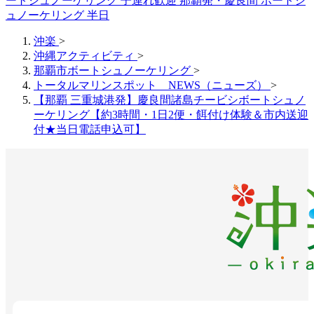
ートシュノーケリング 子連れ歓迎
那覇発・慶良間 ボートシ
ュノーケリング 半日
沖楽
>
沖縄アクティビティ
>
那覇市ボートシュノーケリング
>
トータルマリンスポット NEWS（ニューズ）
>
【那覇 三重城港発】慶良間諸島チービシボートシュノ
ーケリング【約3時間・1日2便・餌付け体験＆市内送迎
付★当日電話申込可】