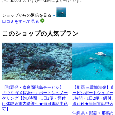
た。私のミスですが全体的によかったです。
ショップからの返信を見る
口コミをすべて見る
このショップの人気プラン
【那覇発・慶良間諸島チービシ】
【那覇 三重城港発】
『ウミガメ探索付』ボートシュノー
ービシボートシュノー
ケリング【約3時間・1日2便・餌付
3時間・1日2便・餌付
け体験＆市内送迎付★当日電話申込
送迎付★当日電話申込
可】
沖縄県 > 那覇 > 那覇市