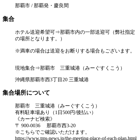
那覇市 / 那覇発・慶良間
集合
ホテル送迎希望可⇒那覇市内の一部送迎可（弊社指定
の場所となります。）
※満車の場合は送迎をお断りする場合もございます。
現地集合⇒那覇市 三重城港（みーぐすくこう）
沖縄県那覇市西3丁目20 三重城港
集合場所について
那覇市 三重城港（みーぐすくこう）
有料駐車場あり（1日500円/後払い）
《カーナビ検索》
〒 900-0036 那覇市西3-20
※こちらでご確認いただけます。
https://www.tms-news.jp/the-meeting-place-of-each-plan.html