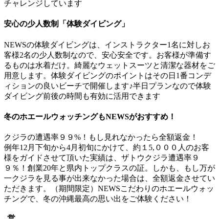
チャレンジしています
安心の少人数制「体験ダイビング」
NEWSの体験ダイビングは、インストラクター1名に対しお
客様2名の少人数制なので、安心安全です。お客様が準備す
るものは水着だけ。綺麗なウェットスーツと清潔な器材をご
用意します。体験ダイビングのポイントはその日1番コンデ
ィションの良いビーチで開催します♪半日プランなので体験
ダイビング前後の時間も有効に活用できます
冬のホエールウォッチングもNEWSがおすすめ！
クジラの遭遇率９９%！もし見れなかったら全額返金！
例年12月下旬から4月初旬にかけて、約１5,０００人のお客
様をガイドさせて頂いた実績は、ザトウクジラ遭遇率９
９％！創業20年と県内トップクラスの証。しかも、もし万が
一クジラを見る事が出来なかった場合は、全額返金させてい
ただきます。（期間限定）NEWSこだわりのホエールウォッ
チングで、冬の沖縄最高の思い出をご体験ください！
営