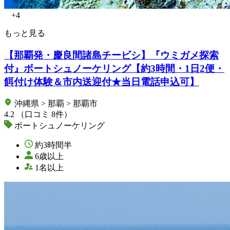
+4
もっと見る
【那覇発・慶良間諸島チービシ】『ウミガメ探索
付』ボートシュノーケリング【約3時間・1日2便・
餌付け体験＆市内送迎付★当日電話申込可】
沖縄県 > 那覇 > 那覇市
4.2
（口コミ 8件）
ボートシュノーケリング
約3時間半
6歳以上
1名以上