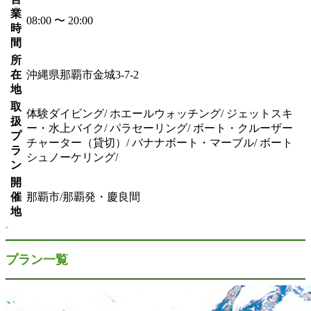
業
08:00 〜 20:00
時
間
所
在
沖縄県那覇市金城3-7-2
地
取
体験ダイビング/ ホエールウォッチング/ ジェットスキ
扱
ー・水上バイク/ パラセーリング/ ボート・クルーザー
プ
チャーター（貸切）/ バナナボート・マーブル/ ボート
ラ
シュノーケリング/
ン
開
催
那覇市/那覇発・慶良間
地
プラン一覧