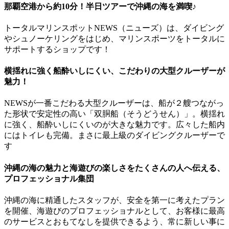
那覇空港から約10分！半日ツアーで沖縄の海を満喫♪
トータルマリンスポットNEWS（ニューズ）は、ダイビング
やシュノーケリングをはじめ、マリンスポーツをトータルに
サポートするショップです！
横揺れに強く船酔いしにくい、こだわりの大型クルーザーが
魅力！
NEWSが一番こだわる大型クルーザーは、船が２艘つながっ
た形状で安定性の高い「双胴船（そうどうせん）」。横揺れ
に強く、船酔いしにくいのが大きな魅力です。広々した船内
にはトイレも完備。まさに最上級のダイビングクルーザーで
す
沖縄の海の魅力と海遊びの楽しさをたくさんの人へ伝える、
プロフェッショナル集団
沖縄の海に精通したスタッフが、安全を第一に考えたプラン
を開催、海遊びのプロフェッショナルとして、お客様に最高
のサービスとおもてなしを提供できるよう、常に新しい事に