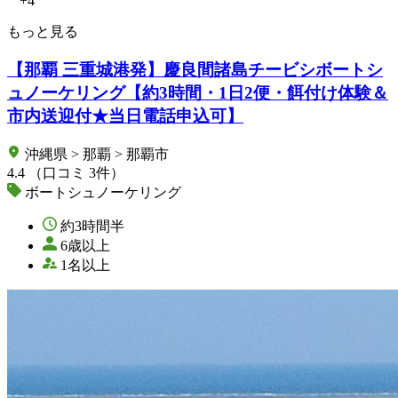
+4
もっと見る
【那覇 三重城港発】慶良間諸島チービシボートシ
ュノーケリング【約3時間・1日2便・餌付け体験＆
市内送迎付★当日電話申込可】
沖縄県 > 那覇 > 那覇市
4.4
（口コミ 3件）
ボートシュノーケリング
約3時間半
6歳以上
1名以上