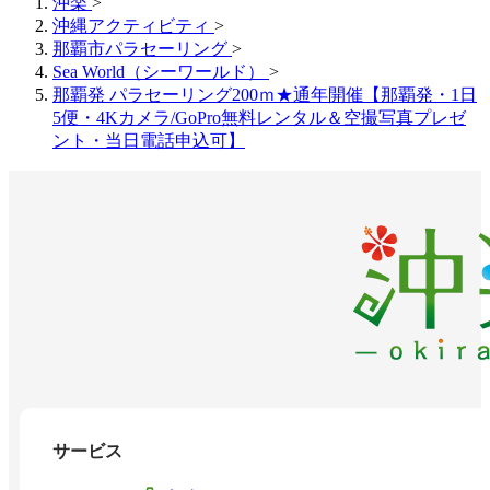
沖楽
>
沖縄アクティビティ
>
那覇市パラセーリング
>
Sea World（シーワールド）
>
那覇発 パラセーリング200ｍ★通年開催【那覇発・1日
5便・4Kカメラ/GoPro無料レンタル＆空撮写真プレゼ
ント・当日電話申込可】
サービス