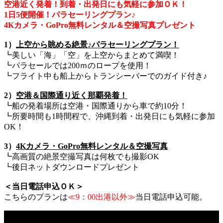
空港近く発着！到着・出発日にも気軽に参加ＯＫ！
1日5便開催！パラセーリングプラン♪
4Kカメラ・GoPro無料レンタル＆空撮写真プレゼント
1）
上空から眺める絶景♪パラセーリングプラン！
┗美しい「海」「空」を上空からまとめて満喫！
┗パラセールでは200ｍのロープを使用！
┗フライト中も船上からトランシーバーでのガイド付き♪
2）
空港＆国際通り近く那覇発着！
┗船の発着場所は空港・国際通りから車で約10分！
┗所要時間も1時間程で、沖縄到着・出発日にも気軽に参加
OK！
3）
4Kカメラ・GoPro無料レンタル＆空撮写真
┗高画質の絶景空撮写真は何枚でも撮影OK
┗後日ネットダウンロードプレゼント
＜当日電話申込ＯＫ＞
こちらのプランは
≪9：00出港以外≫
当日電話申込可能。