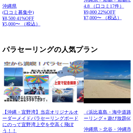
沖縄県
4.8
（口コミ17件）
¥9,000
22%OFF
(口コミ募集中)
¥7,000〜
（税込）
¥8,500
41%OFF
¥5,000〜
（税込）
パラセーリングの人気プラン
【沖縄・宜野湾】当店オリジナルオ
（浜比嘉島・海中道路
ーダーメイドパラセーリングボード
ーリング＋遊び放題60
にのって宜野湾上空を空高く飛ぼ
沖縄県 > 北谷・沖縄市 
う！！