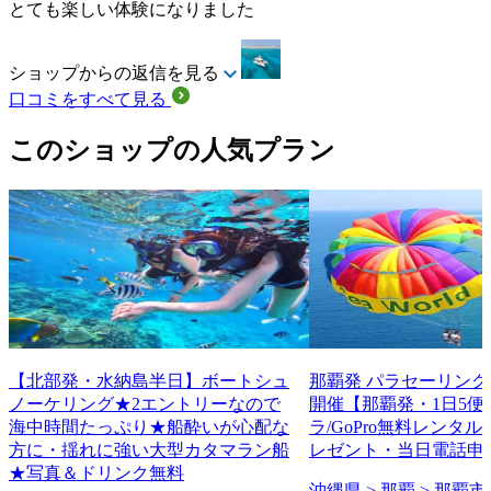
とても楽しい体験になりました
ショップからの返信を見る
口コミをすべて見る
このショップの人気プラン
【北部発・水納島半日】ボートシュ
那覇発 パラセーリング
ノーケリング★2エントリーなので
開催【那覇発・1日5便
海中時間たっぷり★船酔いが心配な
ラ/GoPro無料レンタ
方に・揺れに強い大型カタマラン船
レゼント・当日電話申
★写真＆ドリンク無料
沖縄県 > 那覇 > 那覇市