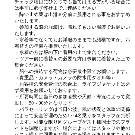
チェック項目にひとつでも当てはまる方がいる場合に
は事前に必ず弊社までご連絡ください。
・酔い止め薬は出港30分前に服用される事をおすすめ
いたします。
・参加する際の服装は、濡れてもよい服装でお願いい
たします。
・水着等でなくてもお洋服のままでも結構ですが、お
着替えの準備を推奨いたします。
・水着の方は服の下に着用の上で集合ください。
・ツアー前に着替えの必要な方は事前に着替えた上で
集合ください。
・船への持込する荷物は必要最小限でお願いします。
（貴重品・カメラ・カメラの防水用タオル等）
・お客様の安全管理の都合上、ライフジャケットは必
ず着用をお願いしております。
・所要時間は当日の参加者数や天候・海況によって変
動し、50～90分となります。
・パラセーリングは当日の波、風の状況と体重の関係
によって安全管理のため1～4名乗りをスタッフが判断
します。可能な限り同グループゲスト様同士でのフラ
イトを調整しますが、場合によってはスタッフや他の
ゲスト様との同乗をお願いする場合がありますことを