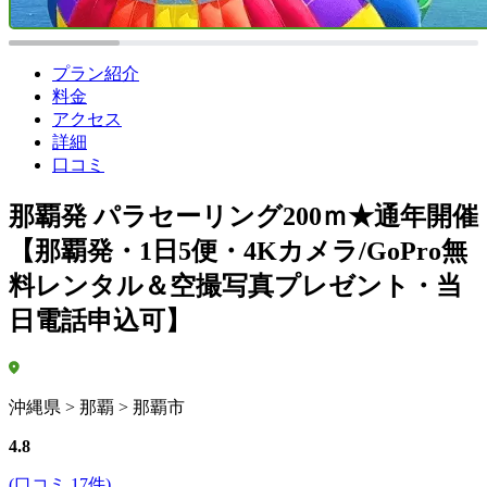
プラン紹介
料金
アクセス
詳細
口コミ
那覇発 パラセーリング200ｍ★通年開催
【那覇発・1日5便・4Kカメラ/GoPro無
料レンタル＆空撮写真プレゼント・当
日電話申込可】
沖縄県 > 那覇 > 那覇市
4.8
(口コミ 17件)