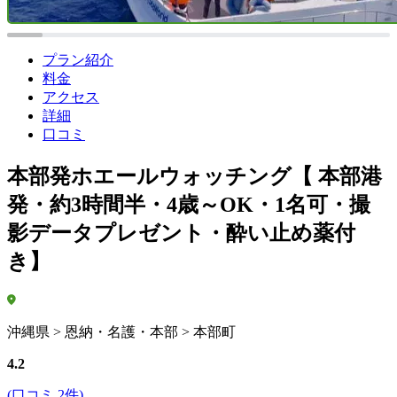
プラン紹介
料金
アクセス
詳細
口コミ
本部発ホエールウォッチング【 本部港
発・約3時間半・4歳～OK・1名可・撮
影データプレゼント・酔い止め薬付
き】
沖縄県 > 恩納・名護・本部 > 本部町
4.2
(口コミ 2件)