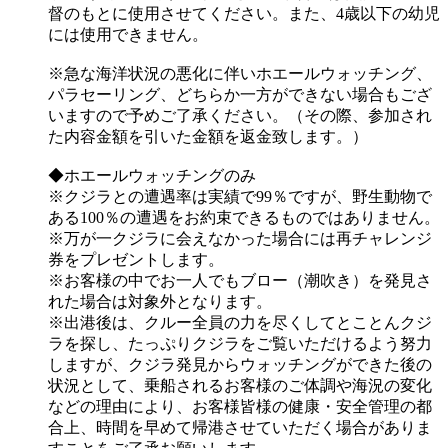
督のもとに使用させてください。また、4歳以下の幼児
には使用できません。
※急な海洋状況の悪化に伴いホエールウォッチング、
パラセーリング、どちらか一方ができない場合もござ
いますので予めご了承ください。（その際、参加され
た内容金額を引いた金額を返金致します。）
◆ホエールウォッチングのみ
※クジラとの遭遇率は実績で99％ですが、野生動物で
ある100％の遭遇をお約束できるものではありません。
※万が一クジラに会えなかった場合には再チャレンジ
券をプレゼントします。
※お客様の中でお一人でもブロー（潮吹き）を発見さ
れた場合は対象外となります。
※出港後は、クルー全員の力を尽くしてとことんクジ
ラを探し、たっぷりクジラをご覧いただけるよう努力
しますが、クジラ発見からウォッチングができた後の
状況として、乗船されるお客様のご体調や海況の変化
などの理由により、お客様皆様の健康・安全管理の都
合上、時間を早めて帰港させていただく場合がありま