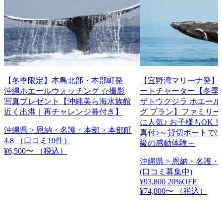
【冬季限定】本島北部・本部町発
【宜野湾マリーナ発】
沖縄ホエールウォッチング ☆撮影
ートチャーター【冬季
写真プレゼント【沖縄美ら海水族館
ザトウクジラ ホエー
近く出港｜再チャレンジ券付き】
グ プラン】ファミリ
に人気♪ お子様もOK！
沖縄県 > 恩納・名護・本部 > 本部町
真付♪～貸切ボートで
4.8
（口コミ10件）
級の感動体験～
¥6,500〜
（税込）
沖縄県 > 恩納・名護・
(口コミ募集中)
¥93,800
20%OFF
¥74,800〜
（税込）