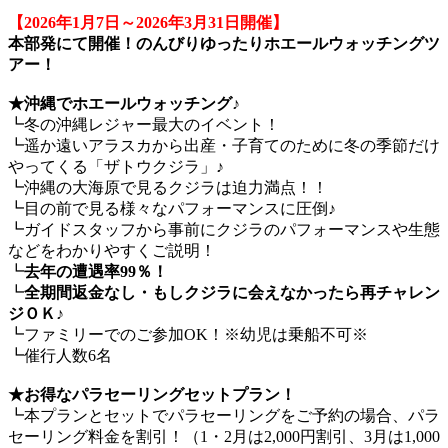
【2026年1月7日～2026年3月31日開催】
本部発にて開催！のんびりゆったりホエールウォッチングツ
アー！
★沖縄でホエールウォッチング♪
┗冬の沖縄レジャー最大のイベント！
┗遥か遠いアラスカから出産・子育てのために冬の季節だけ
やってくる「ザトウクジラ」♪
┗沖縄の大海原で見るクジラは迫力満点！！
┗目の前で見る様々なパフォーマンスに圧倒♪
┗ガイドスタッフから事前にクジラのパフォーマンスや生態
などをわかりやすくご説明！
┗
去年の遭遇率99％！
┗
全期間返金なし・もしクジラに会えなかったら再チャレン
ジＯＫ♪
┗ファミリーでのご参加OK！※幼児は乗船不可※
┗催行人数6名
★お得なパラセーリングセットプラン！
┗本プランとセットでパラセーリングをご予約の場合、パラ
セーリング料金を割引！（1・2月は2,000円割引、3月は1,000