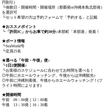
円割引）
┗体験日・開催時間・開催場所（那覇発or沖縄本島北部発）
を選択可
┗セット希望の方は予約フォームで「予約する」と記載
★おススメポイント
┗
「許田IC」からお車で約30分♪
本部町「本部港」発着！
★ボート情報
┗SeaWorld号
┗定員25名
★選べる「午前・午後」便♪
┗
1日2便開催♪
┗お客様のスケジュールに合わせてお時間を選べる！
◎午前にホエールウォッチング、午後からは沖縄観光♪
◎午前に沖縄到着後、午後からホエールウォッチング！(フ
ライト時間によります)
★開催時間
午前 09：00発｜12：00着
午後 13：30発｜16：30着