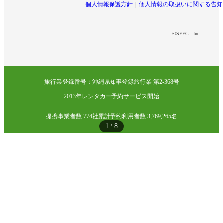
個人情報保護方針
個人情報の取扱いに関する告知
©SEEC . Inc
旅行業登録番号：沖縄県知事登録旅行業 第2-368号
2013年レンタカー予約サービス開始
提携事業者数 774社
累計予約利用者数 3,769,265名
1
/
8