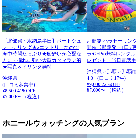
【北部発・水納島半日】ボートシュ
那覇発 パラセーリング
ノーケリング★2エントリーなので
開催【那覇発・1日5便
海中時間たっぷり★船酔いが心配な
ラ/GoPro無料レンタ
方に・揺れに強い大型カタマラン船
レゼント・当日電話申
★写真＆ドリンク無料
沖縄県 > 那覇 > 那覇市
沖縄県
4.8
（口コミ17件）
¥9,000
22%OFF
(口コミ募集中)
¥7,000〜
（税込）
¥8,500
41%OFF
¥5,000〜
（税込）
ホエールウォッチングの人気プラン