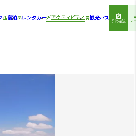
アクティビティ
ク
宿泊
レンタカー
観光バス
予約確認
メ