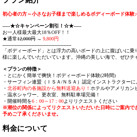
プラン紹介
初心者の方～小さなお子様まで楽しめるボディーボード体験♪
‐‐‐‐‐★☆キャンペーン割引！☆★‐‐‐‐‐
お一人様最大最大18％OFF！！
★通常
12,000円
→
9,800円
‐‐‐‐‐‐‐‐‐‐‐‐‐‐‐‐‐‐‐‐‐‐‐‐‐‐‐‐‐‐‐‐‐‐‐‐‐‐‐‐‐‐‐‐‐
「ボディーボード」とは浮力の高いボードの上に腹ばいに乗
様に楽しんでいただいています。沖縄の美しい海で、ぜひチ
＜プランの特徴＞
・とにかく簡単で爽快！ボディーボード体験(2時間)
・サーフィン連盟（ＩＳＡ/ＮＳＡ）認定インストラクターに
・
北谷町内の各施設から無料送迎あり！
ホテルやアメリカン
・温水シャワー、更衣室、無料駐車場完備！
・開催時間を
6：00～17：00
よりリクエストください
※潮位の関係によってリクエストいただいた日時にご案内で
予めご了承くださいませ。
料金について