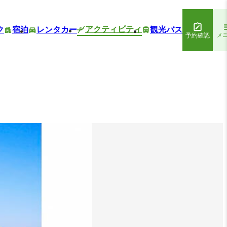
アクティビティ
ク
宿泊
レンタカー
観光バス
予約確認
メ