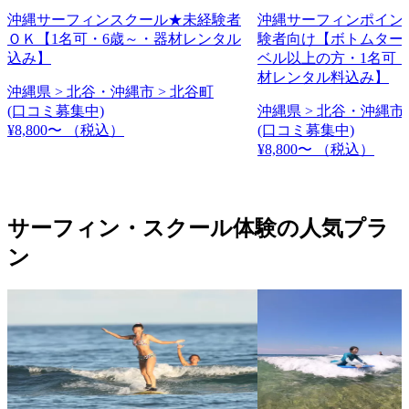
沖縄サーフィンスクール★未経験者
沖縄サーフィンポイン
ＯＫ【1名可・6歳～・器材レンタル
験者向け【ボトムター
込み】
ベル以上の方・1名可・
材レンタル料込み】
沖縄県 > 北谷・沖縄市 > 北谷町
(口コミ募集中)
沖縄県 > 北谷・沖縄市 
¥8,800〜
（税込）
(口コミ募集中)
¥8,800〜
（税込）
サーフィン・スクール体験の人気プラ
ン