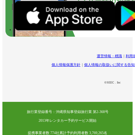
運営情報・標識
利用
個人情報保護方針
個人情報の取扱いに関する告知
©SEEC . Inc
旅行業登録番号：沖縄県知事登録旅行業 第2-368号
2013年レンタカー予約サービス開始
提携事業者数 774社
累計予約利用者数 3,769,265名