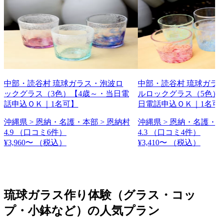
中部・読谷村 琉球ガラス・泡波ロ
中部・読谷村 琉球ガ
ックグラス（3色）【4歳～・当日電
ルロックグラス（5色）
話申込ＯＫ｜1名可】
日電話申込ＯＫ｜1名
沖縄県 > 恩納・名護・本部 > 恩納村
沖縄県 > 恩納・名護・
4.9
（口コミ6件）
4.3
（口コミ4件）
¥3,960〜
（税込）
¥3,410〜
（税込）
琉球ガラス作り体験（グラス・コッ
プ・小鉢など）の人気プラン