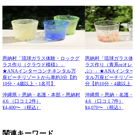
恩納村「琉球ガラス体験・ロックグ
恩納村「琉球ガラス体
ラス作り（クラウド模様）」
ラス作り（青系orオレ
★ANAインターコンチネンタル万
ぶ）」★ANAインタ
座ビーチリゾートから車約3分【約
タル万座ビーチリゾー
10分・4歳以上・1名可】
分【約10分・4歳以上
沖縄県 > 恩納・名護・本部 > 恩納村
沖縄県 > 恩納・名護・
4.6
（口コミ2件）
4.6
（口コミ7件）
¥4,400〜
（税込）
¥4,070〜
（税込）
関連キーワード