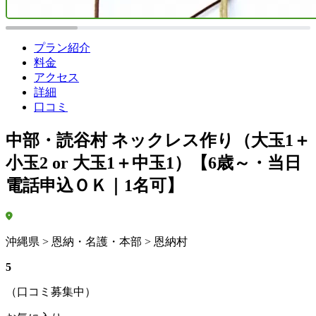
プラン紹介
料金
アクセス
詳細
口コミ
中部・読谷村 ネックレス作り（大玉1＋
小玉2 or 大玉1＋中玉1）【6歳～・当日
電話申込ＯＫ｜1名可】
沖縄県 > 恩納・名護・本部 > 恩納村
5
（口コミ募集中）