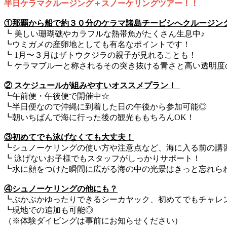
半日ケラマクルージング＋スノーケリングツアー！！
①那覇から船で約３０分のケラマ諸島チービシへクルージン
┗ 美しい珊瑚礁やカラフルな熱帯魚がたくさん生息中♪
┗ウミガメの産卵地としても有名なポイントです！
┗ 1月〜３月はザトウクジラの親子が見れることも！
┗ ケラマブルーと称されるその突き抜ける青さと高い透明
② スケジュールが組みやすいオススメプラン！
┗午前便・午後便で開催中☆
┗半日便なので沖縄に到着した日の午後から参加可能◎
┗朝いちばんで海に行った後の観光ももちろんOK！
③初めてでも泳げなくても大丈夫！
┗シュノーケリングの使い方や注意点など、海に入る前の講
┗ 泳げないお子様でもスタッフがしっかりサポート！
┗水に顔をつけた瞬間に広がる海の中の光景はきっと忘れら
④シュノーケリングの他にも？
┗ぷかぷかゆったりできるシーカヤック、初めてでもチャレ
┗現地での追加も可能◎
（※体験ダイビングは事前にお知らせください）