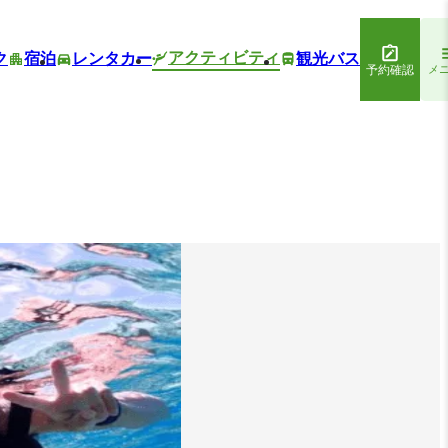
アクティビティ
ク
宿泊
レンタカー
観光バス
予約確認
メ