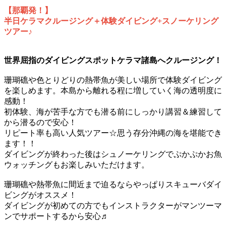
【那覇発！】
半日ケラマクルージング＋体験ダイビング+スノーケリング
ツアー♪
世界屈指のダイビングスポットケラマ諸島へクルージング！
珊瑚礁や色とりどりの熱帯魚が美しい場所で体験ダイビング
を楽しめます。本島から離れる程に増していく海の透明度に
感動！
初体験、海が苦手な方でも潜る前にしっかり講習＆練習して
から潜るので安心！
リピート率も高い人気ツアー☆思う存分沖縄の海を堪能でき
ます！！
ダイビングが終わった後はシュノーケリングでぷかぷかお魚
ウォッチングもお楽しみいただけます。
珊瑚礁や熱帯魚に間近まで迫るならやっぱりスキューバダイ
ビングがオススメ！
ダイビングが初めての方でもインストラクターがマンツーマ
ンでサポートするから安心♬