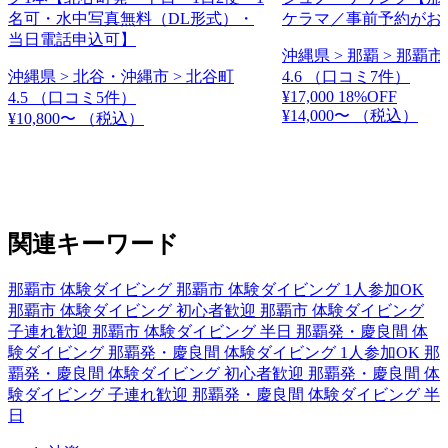
名可・水中写真無料（DL形式）・
ケラマ／事前予約がお
当日電話申込可】
沖縄県 > 那覇 > 那覇市
沖縄県 > 北谷・沖縄市 > 北谷町
4.6
（口コミ7件）
¥17,000
18%OFF
4.5
（口コミ5件）
¥14,000〜
（税込）
¥10,800〜
（税込）
関連キーワード
那覇市 体験ダイビング
那覇市 体験ダイビング 1人参加OK
那覇市 体験ダイビング 初心者歓迎
那覇市 体験ダイビング
子連れ歓迎
那覇市 体験ダイビング 半日
那覇発・慶良間 体
験ダイビング
那覇発・慶良間 体験ダイビング 1人参加OK
那
覇発・慶良間 体験ダイビング 初心者歓迎
那覇発・慶良間 体
験ダイビング 子連れ歓迎
那覇発・慶良間 体験ダイビング 半
日