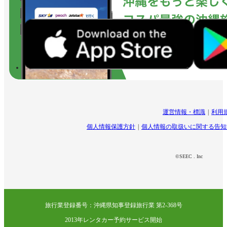
運営情報・標識
利用
個人情報保護方針
個人情報の取扱いに関する告知
©SEEC . Inc
旅行業登録番号：沖縄県知事登録旅行業 第2-368号
2013年レンタカー予約サービス開始