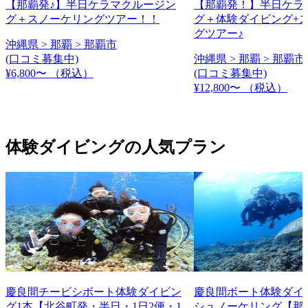
【那覇発♪】半日ケラマクルージン
【那覇発！】半日ケラ
グ＋スノーケリングツアー！！
グ＋体験ダイビング+
グツアー♪
沖縄県 > 那覇 > 那覇市
(口コミ募集中)
沖縄県 > 那覇 > 那覇市
¥6,800〜
（税込）
(口コミ募集中)
¥12,800〜
（税込）
体験ダイビングの人気プラン
慶良間チービシボート体験ダイビン
慶良間ボート体験ダイ
グ1本【北谷町発・半日・1日2便・1
シュノーケリング【那