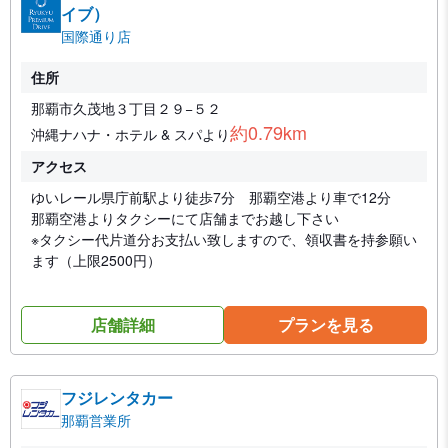
イブ）
国際通り店
住所
那覇市久茂地３丁目２９−５２
約0.79km
沖縄ナハナ・ホテル & スパより
アクセス
ゆいレール県庁前駅より徒歩7分 那覇空港より車で12分
那覇空港よりタクシーにて店舗までお越し下さい
※タクシー代片道分お支払い致しますので、領収書を持参願い
ます（上限2500円）
店舗詳細
プランを見る
フジレンタカー
那覇営業所