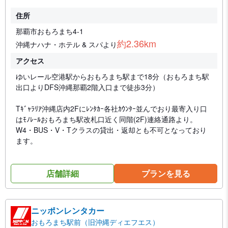
住所
那覇市おもろまち4-1
約2.36km
沖縄ナハナ・ホテル & スパより
アクセス
ゆいレール空港駅からおもろまち駅まで18分（おもろまち駅
出口よりDFS沖縄那覇2階入口まで徒歩3分）
Tｷﾞｬﾗﾘｱ沖縄店内2Fにﾚﾝﾀｶｰ各社ｶｳﾝﾀｰ並んでおり最寄入り口
はﾓﾉﾚｰﾙおもろまち駅改札口近く同階(2F)連絡通路より。
W4・BUS・V・Tクラスの貸出・返却とも不可となっており
ます。
店舗詳細
プランを見る
ニッポンレンタカー
おもろまち駅前（旧沖縄ディエフエス）