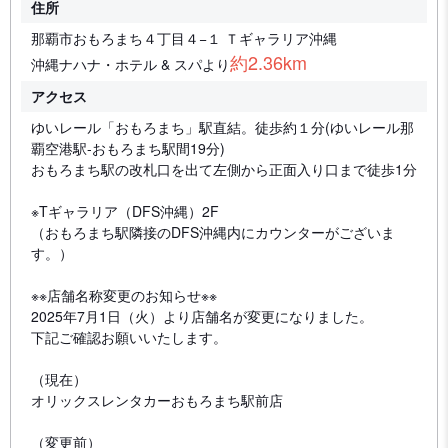
住所
那覇市おもろまち４丁目４−１ Ｔギャラリア沖縄
約2.36km
沖縄ナハナ・ホテル & スパより
アクセス
ゆいレール「おもろまち」駅直結。徒歩約１分(ゆいレール那
覇空港駅-おもろまち駅間19分)
おもろまち駅の改札口を出て左側から正面入り口まで徒歩1分
※Tギャラリア（DFS沖縄）2F
（おもろまち駅隣接のDFS沖縄内にカウンターがございま
す。）
※※店舗名称変更のお知らせ※※
2025年7月1日（火）より店舗名が変更になりました。
下記ご確認お願いいたします。
（現在）
オリックスレンタカーおもろまち駅前店
（変更前）