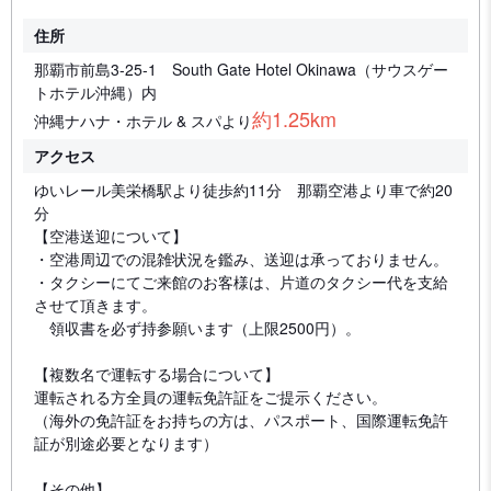
住所
那覇市前島3-25-1 South Gate Hotel Okinawa（サウスゲー
トホテル沖縄）内
約1.25km
沖縄ナハナ・ホテル & スパより
アクセス
ゆいレール美栄橋駅より徒歩約11分 那覇空港より車で約20
分
【空港送迎について】
・空港周辺での混雑状況を鑑み、送迎は承っておりません。
・タクシーにてご来館のお客様は、片道のタクシー代を支給
させて頂きます。
領収書を必ず持参願います（上限2500円）。
【複数名で運転する場合について】
運転される方全員の運転免許証をご提示ください。
（海外の免許証をお持ちの方は、パスポート、国際運転免許
証が別途必要となります）
【その他】