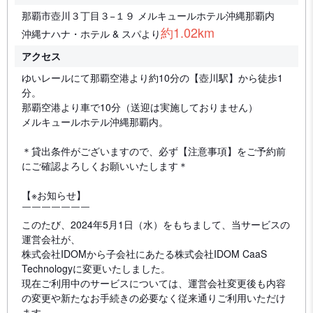
那覇市壺川３丁目３−１９ メルキュールホテル沖縄那覇内
約1.02km
沖縄ナハナ・ホテル & スパより
アクセス
ゆいレールにて那覇空港より約10分の【壺川駅】から徒歩1
分。
那覇空港より車で10分（送迎は実施しておりません）
メルキュールホテル沖縄那覇内。
＊貸出条件がございますので、必ず【注意事項】をご予約前
にご確認よろしくお願いいたします＊
【※お知らせ】
￣￣￣￣￣￣￣
このたび、2024年5月1日（水）をもちまして、当サービスの
運営会社が、
株式会社IDOMから子会社にあたる株式会社IDOM CaaS
Technologyに変更いたしました。
現在ご利用中のサービスについては、運営会社変更後も内容
の変更や新たなお手続きの必要なく従来通りご利用いただけ
ます。