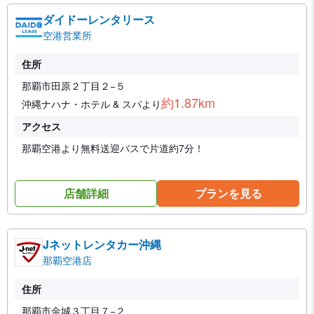
ダイドーレンタリース
空港営業所
住所
那覇市田原２丁目２−５
約1.87km
沖縄ナハナ・ホテル & スパより
アクセス
那覇空港より無料送迎バスで片道約7分！
店舗詳細
プランを見る
Jネットレンタカー沖縄
那覇空港店
住所
那覇市金城３丁目７−２