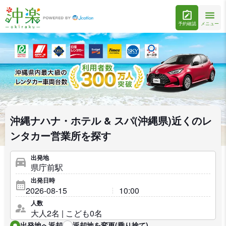
予約確認
メニュー
沖縄ナハナ・ホテル & スパ(沖縄県)近くのレ
ンタカー営業所を探す
出発地
出発日時
人数
出発地へ返却
返却地を変更(乗り捨て)