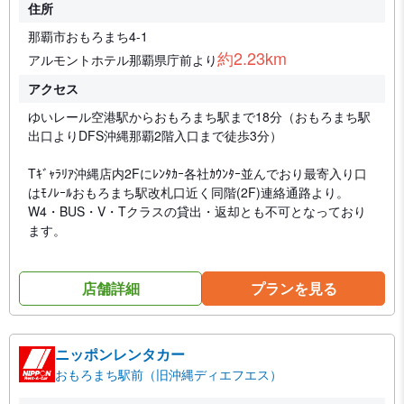
住所
那覇市おもろまち4-1
約2.23km
アルモントホテル那覇県庁前より
アクセス
ゆいレール空港駅からおもろまち駅まで18分（おもろまち駅
出口よりDFS沖縄那覇2階入口まで徒歩3分）
Tｷﾞｬﾗﾘｱ沖縄店内2Fにﾚﾝﾀｶｰ各社ｶｳﾝﾀｰ並んでおり最寄入り口
はﾓﾉﾚｰﾙおもろまち駅改札口近く同階(2F)連絡通路より。
W4・BUS・V・Tクラスの貸出・返却とも不可となっており
ます。
店舗詳細
プランを見る
ニッポンレンタカー
おもろまち駅前（旧沖縄ディエフエス）