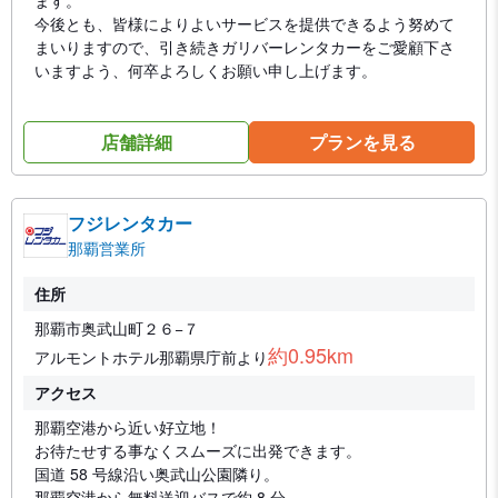
ます。
今後とも、皆様によりよいサービスを提供できるよう努めて
まいりますので、引き続きガリバーレンタカーをご愛顧下さ
いますよう、何卒よろしくお願い申し上げます。
店舗詳細
プランを見る
フジレンタカー
那覇営業所
住所
那覇市奥武山町２６−７
約0.95km
アルモントホテル那覇県庁前より
アクセス
那覇空港から近い好立地！
お待たせする事なくスムーズに出発できます。
国道 58 号線沿い奥武山公園隣り。
那覇空港から無料送迎バスで約 8 分。