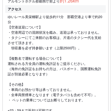
約1.26km
アルモントホテル那覇県庁前より
アクセス
ゆいレール美栄橋駅より徒歩約11分 那覇空港より車で約20
分
【空港送迎について】
・空港周辺での混雑状況を鑑み、送迎は承っておりません。
・タクシーにてご来館のお客様は、片道のタクシー代を支給
させて頂きます。
領収書を必ず持参願います（上限2500円）。
【複数名で運転する場合について】
運転される方全員の運転免許証をご提示ください。
（海外の免許証をお持ちの方は、パスポート、国際運転免許
証が別途必要となります）
【その他】
・車両のお預かり等は承っておりません。
・全車両禁煙車となります（電子タバコも含めて不可）。
・ ペットの乗車についてはお断りしております。
※23：59まで返却は可能です。