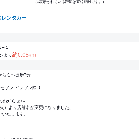
（※表示されている距離は直線距離です。）
スレンタカー
３−１
約0.05km
ンより
から右へ徒歩7分
い セブン-イレブン隣り
のお知らせ※※
日（火）より店舗名が変更になりました。
いいたします。