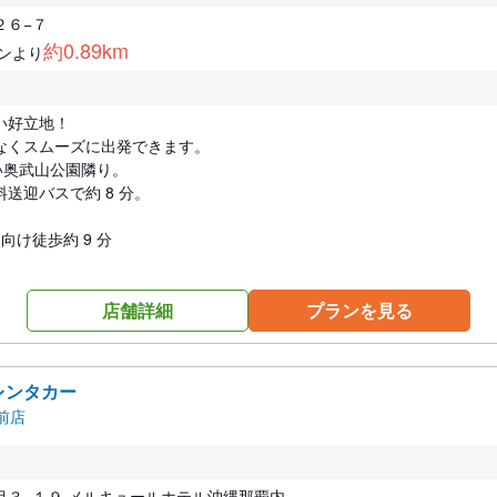
２６−７
約0.89km
ンより
い好立地！
なくスムーズに出発できます。
沿い奥武山公園隣り。
送迎バスで約 8 分。
向け徒歩約 9 分
店舗詳細
プランを見る
レンタカー
前店
目３−１９ メルキュールホテル沖縄那覇内