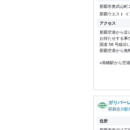
那覇市奥武山町
那覇ウエスト イ
アクセス
那覇空港から近
お待たせする事
国道 58 号線
那覇空港から無料
※旭橋駅から空港
ガリバー
那覇壺川駅
住所
那覇市壺川３丁