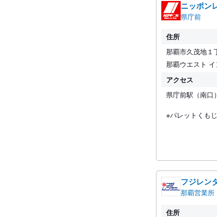
ニッポン
県庁前
住所
那覇市久茂地１
那覇ウエスト イ
アクセス
県庁前駅（南口
※パレットくも
フジレン
那覇営業所
住所