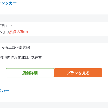
レンタカー
丁目１−１
約0.83km
ンより
）から正面へ徒歩2分
じ敷地内 県庁前北口バス停前
店舗詳細
プランを見る
タカー