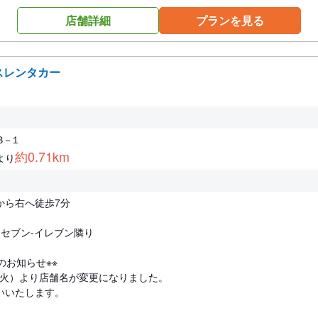
店舗詳細
プランを見る
スレンタカー
３−１
約0.71km
より
から右へ徒歩7分
い セブン-イレブン隣り
のお知らせ※※
日（火）より店舗名が変更になりました。
いいたします。