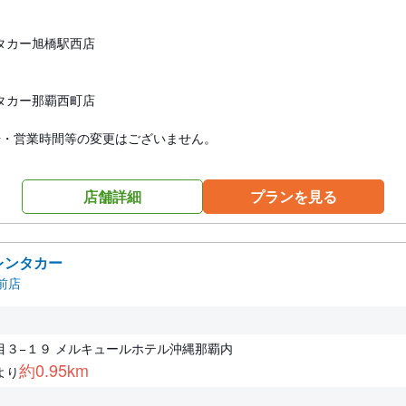
タカー旭橋駅西店
タカー那覇西町店
号・営業時間等の変更はございません。
店舗詳細
プランを見る
レンタカー
前店
目３−１９ メルキュールホテル沖縄那覇内
約0.95km
より