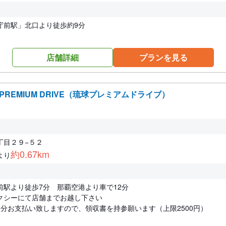
庁前駅」北口より徒歩約9分
店舗詳細
プランを見る
 PREMIUM DRIVE（琉球プレミアムドライブ）
丁目２９−５２
約0.67km
より
前駅より徒歩7分 那覇空港より車で12分
クシーにて店舗までお越し下さい
道分お支払い致しますので、領収書を持参願います（上限2500円）