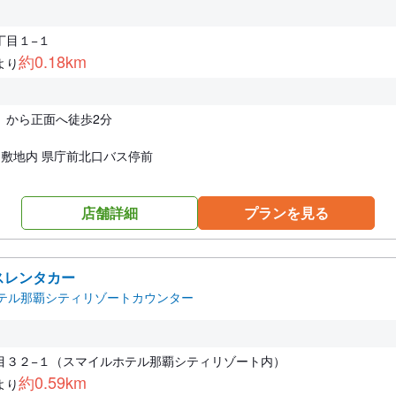
丁目１−１
約0.18km
より
）から正面へ徒歩2分
じ敷地内 県庁前北口バス停前
店舗詳細
プランを見る
スレンタカー
テル那覇シティリゾートカウンター
目３２−１（スマイルホテル那覇シティリゾート内）
約0.59km
より