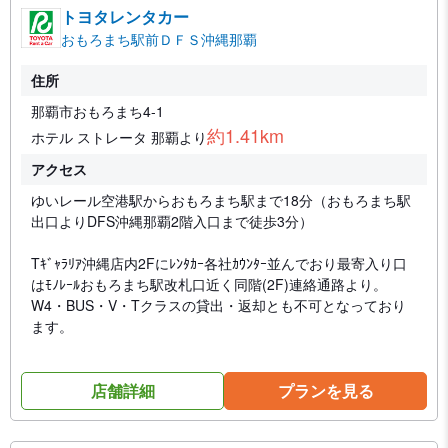
トヨタレンタカー
おもろまち駅前ＤＦＳ沖縄那覇
住所
那覇市おもろまち4-1
約1.41km
ホテル ストレータ 那覇より
アクセス
ゆいレール空港駅からおもろまち駅まで18分（おもろまち駅
出口よりDFS沖縄那覇2階入口まで徒歩3分）
Tｷﾞｬﾗﾘｱ沖縄店内2Fにﾚﾝﾀｶｰ各社ｶｳﾝﾀｰ並んでおり最寄入り口
はﾓﾉﾚｰﾙおもろまち駅改札口近く同階(2F)連絡通路より。
W4・BUS・V・Tクラスの貸出・返却とも不可となっており
ます。
店舗詳細
プランを見る