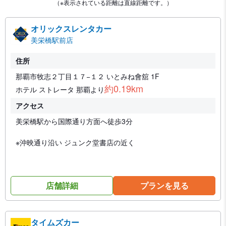
（※表示されている距離は直線距離です。）
オリックスレンタカー
美栄橋駅前店
住所
那覇市牧志２丁目１７−１２ いとみね會舘 1F
約0.19km
ホテル ストレータ 那覇より
アクセス
美栄橋駅から国際通り方面へ徒歩3分
※沖映通り沿い ジュンク堂書店の近く
店舗詳細
プランを見る
タイムズカー