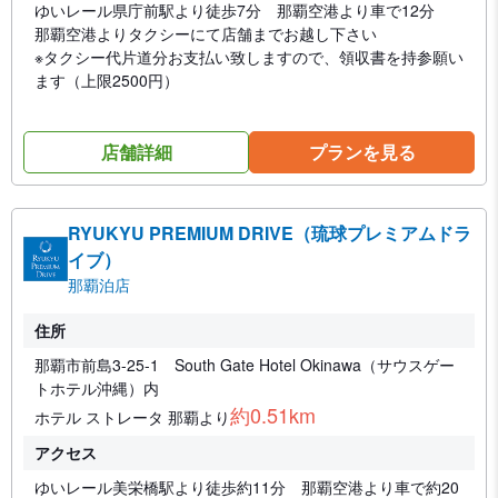
ゆいレール県庁前駅より徒歩7分 那覇空港より車で12分
那覇空港よりタクシーにて店舗までお越し下さい
※タクシー代片道分お支払い致しますので、領収書を持参願い
ます（上限2500円）
店舗詳細
プランを見る
RYUKYU PREMIUM DRIVE（琉球プレミアムドラ
イブ）
那覇泊店
住所
那覇市前島3-25-1 South Gate Hotel Okinawa（サウスゲー
トホテル沖縄）内
約0.51km
ホテル ストレータ 那覇より
アクセス
ゆいレール美栄橋駅より徒歩約11分 那覇空港より車で約20