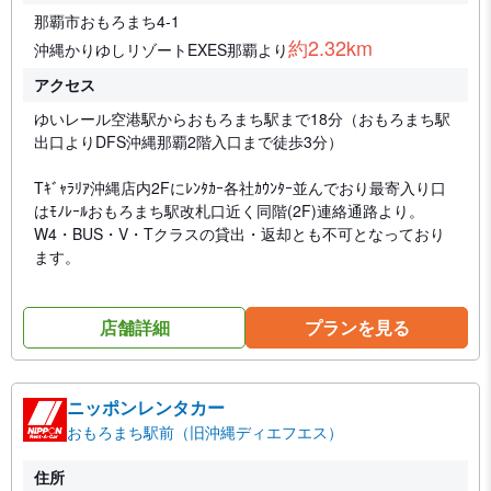
那覇市おもろまち4-1
約2.32km
沖縄かりゆしリゾートEXES那覇より
アクセス
ゆいレール空港駅からおもろまち駅まで18分（おもろまち駅
出口よりDFS沖縄那覇2階入口まで徒歩3分）
Tｷﾞｬﾗﾘｱ沖縄店内2Fにﾚﾝﾀｶｰ各社ｶｳﾝﾀｰ並んでおり最寄入り口
はﾓﾉﾚｰﾙおもろまち駅改札口近く同階(2F)連絡通路より。
W4・BUS・V・Tクラスの貸出・返却とも不可となっており
ます。
店舗詳細
プランを見る
ニッポンレンタカー
おもろまち駅前（旧沖縄ディエフエス）
住所