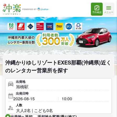
予約確認
メニュー
沖縄かりゆしリゾートEXES那覇(沖縄県)近く
のレンタカー営業所を探す
出発地
出発日時
人数
出発地へ返却
返却地を変更(乗り捨て)