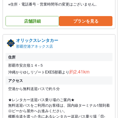
※住所・電話番号・営業時間等の変更はございません。
店舗詳細
プランを見る
オリックスレンタカー
那覇空港アネックス店
住所
那覇市安次嶺１４−５
約2.41km
沖縄かりゆしリゾートEXES那覇より
アクセス
空港から無料送迎バスで約５分
★レンタカー送迎バス乗り場のご案内★
無料送迎バスをご利用のお客様は、国内線ターミナル1階到着
ロビーから屋外へお進みください。
横断歩道を渡った先にあるレンタカー送迎バス乗り場「⑪-