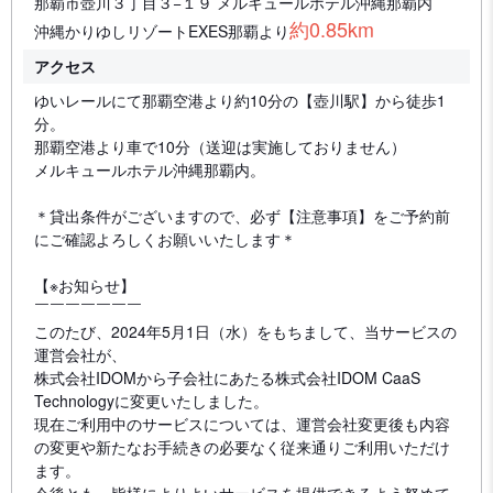
那覇市壺川３丁目３−１９ メルキュールホテル沖縄那覇内
約0.85km
沖縄かりゆしリゾートEXES那覇より
アクセス
ゆいレールにて那覇空港より約10分の【壺川駅】から徒歩1
分。
那覇空港より車で10分（送迎は実施しておりません）
メルキュールホテル沖縄那覇内。
＊貸出条件がございますので、必ず【注意事項】をご予約前
にご確認よろしくお願いいたします＊
【※お知らせ】
￣￣￣￣￣￣￣
このたび、2024年5月1日（水）をもちまして、当サービスの
運営会社が、
株式会社IDOMから子会社にあたる株式会社IDOM CaaS
Technologyに変更いたしました。
現在ご利用中のサービスについては、運営会社変更後も内容
の変更や新たなお手続きの必要なく従来通りご利用いただけ
ます。