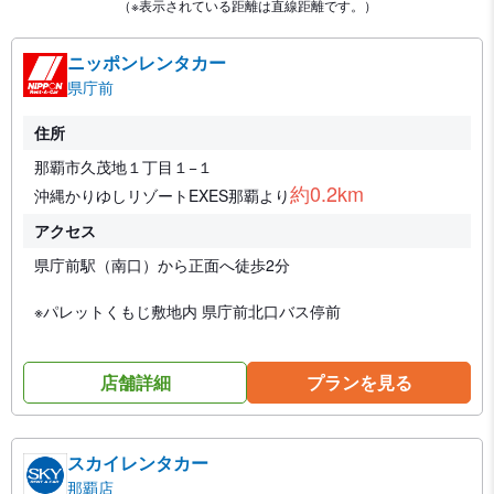
（※表示されている距離は直線距離です。）
ニッポンレンタカー
県庁前
住所
那覇市久茂地１丁目１−１
約0.2km
沖縄かりゆしリゾートEXES那覇より
アクセス
県庁前駅（南口）から正面へ徒歩2分
※パレットくもじ敷地内 県庁前北口バス停前
店舗詳細
プランを見る
スカイレンタカー
那覇店