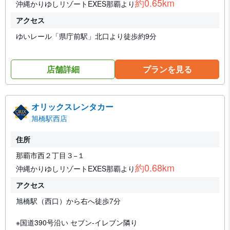
約0.65km
沖縄かりゆしリゾートEXES那覇より
アクセス
ゆいレール「県庁前駅」北口より徒歩約9分
店舗詳細
プランを見る
オリックスレンタカー
旭橋駅西店
住所
那覇市西２丁目３−１
約0.68km
沖縄かりゆしリゾートEXES那覇より
アクセス
旭橋駅（西口）から右へ徒歩7分
※国道390号沿い セブン-イレブン隣り