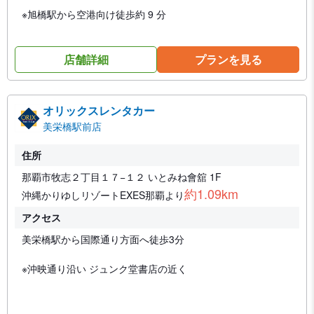
※旭橋駅から空港向け徒歩約 9 分
店舗詳細
プランを見る
オリックスレンタカー
美栄橋駅前店
住所
那覇市牧志２丁目１７−１２ いとみね會舘 1F
約1.09km
沖縄かりゆしリゾートEXES那覇より
アクセス
美栄橋駅から国際通り方面へ徒歩3分
※沖映通り沿い ジュンク堂書店の近く