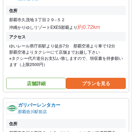
住所
那覇市久茂地３丁目２９−５２
約0.72km
沖縄かりゆしリゾートEXES那覇より
アクセス
ゆいレール県庁前駅より徒歩7分 那覇空港より車で12分
那覇空港よりタクシーにて店舗までお越し下さい
※タクシー代片道分お支払い致しますので、領収書を持参願い
ます（上限2500円）
店舗詳細
プランを見る
ガリバーレンタカー
那覇壺川駅前店
住所