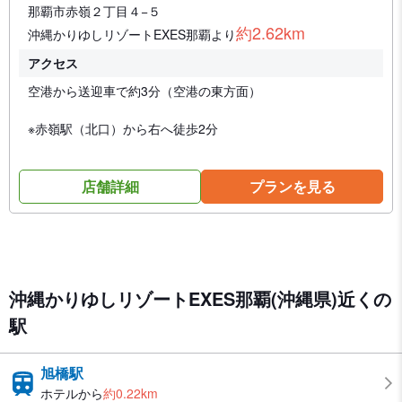
那覇市赤嶺２丁目４−５
約2.62km
沖縄かりゆしリゾートEXES那覇より
アクセス
空港から送迎車で約3分（空港の東方面）
※赤嶺駅（北口）から右へ徒歩2分
店舗詳細
プランを見る
沖縄かりゆしリゾートEXES那覇(沖縄県)近くの
駅
旭橋駅
ホテルから
約0.22km