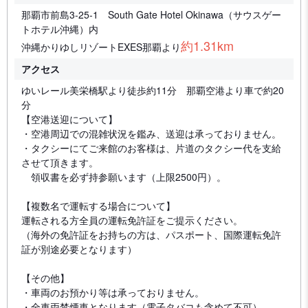
那覇市前島3-25-1 South Gate Hotel Okinawa（サウスゲー
トホテル沖縄）内
約1.31km
沖縄かりゆしリゾートEXES那覇より
アクセス
ゆいレール美栄橋駅より徒歩約11分 那覇空港より車で約20
分
【空港送迎について】
・空港周辺での混雑状況を鑑み、送迎は承っておりません。
・タクシーにてご来館のお客様は、片道のタクシー代を支給
させて頂きます。
領収書を必ず持参願います（上限2500円）。
【複数名で運転する場合について】
運転される方全員の運転免許証をご提示ください。
（海外の免許証をお持ちの方は、パスポート、国際運転免許
証が別途必要となります）
【その他】
・車両のお預かり等は承っておりません。
・全車両禁煙車となります（電子タバコも含めて不可）。