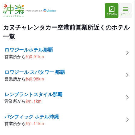
予約確認
メニュー
カヌチャレンタカー空港前営業所営業所近くのホテル一覧
カヌチャレンタカー空港前営業所近くのホテル
一覧
ロワジールホテル那覇
営業所から
約
0.91
km
ロワジール スパタワー 那覇
営業所から
約
0.98
km
レンブラントスタイル那覇
営業所から
約
1.1
km
パシフィック ホテル沖縄
営業所から
約
1.11
km