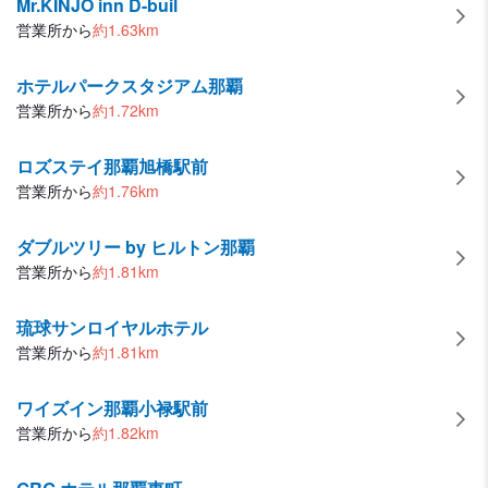
Mr.KINJO inn D-buil
営業所から
約
1.63
km
ホテルパークスタジアム那覇
営業所から
約
1.72
km
ロズステイ那覇旭橋駅前
営業所から
約
1.76
km
ダブルツリー by ヒルトン那覇
営業所から
約
1.81
km
琉球サンロイヤルホテル
営業所から
約
1.81
km
ワイズイン那覇小禄駅前
営業所から
約
1.82
km