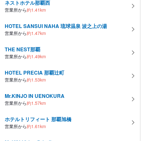
ネストホテル那覇西
営業所から
約
1.41
km
HOTEL SANSUI NAHA 琉球温泉 波之上の湯
営業所から
約
1.47
km
THE NEST那覇
営業所から
約
1.49
km
HOTEL PRECIA 那覇辻町
営業所から
約
1.53
km
Mr.KINJO IN UENOKURA
営業所から
約
1.57
km
ホテルトリフィート 那覇旭橋
営業所から
約
1.61
km