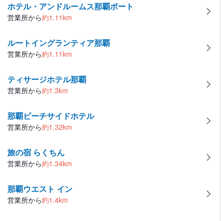
ホテル・アンドルームス那覇ポート
営業所から
約
1.11
km
ルートイングランティア那覇
営業所から
約
1.11
km
ティサージホテル那覇
営業所から
約
1.3
km
那覇ビーチサイドホテル
営業所から
約
1.32
km
旅の宿 らくちん
営業所から
約
1.34
km
那覇ウエスト イン
営業所から
約
1.4
km