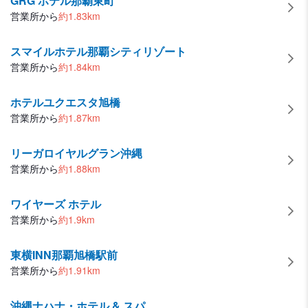
GRG ホテル那覇東町
営業所から
約
1.83
km
スマイルホテル那覇シティリゾート
営業所から
約
1.84
km
ホテルユクエスタ旭橋
営業所から
約
1.87
km
リーガロイヤルグラン沖縄
営業所から
約
1.88
km
ワイヤーズ ホテル
営業所から
約
1.9
km
東横INN那覇旭橋駅前
営業所から
約
1.91
km
沖縄ナハナ・ホテル & スパ