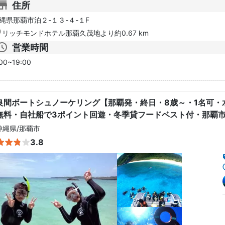
住所
縄県那覇市泊２-１３-４-１F
リッチモンドホテル那覇久茂地より約0.67 km
営業時間
00~19:00
良間ボートシュノーケリング【那覇発・終日・8歳～・1名可・
無料・自社船で3ポイント回遊・冬季貸フードベスト付・那覇
沖縄県
/
那覇市
3.8