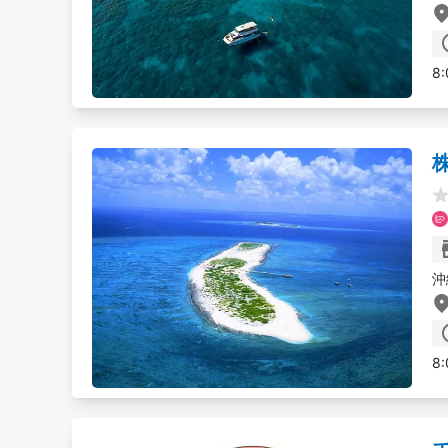
8:
沖
8: