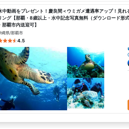
水中動画をプレゼント！慶良間＜ウミガメ遭遇率アップ！見れ
リング【那覇・8歳以上・水中記念写真無料（ダウンロード形
・那覇市内送迎可】
沖縄県
/
那覇市
4.5