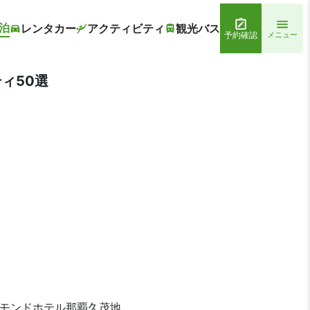
泊
レンタカー
アクティビティ
観光バス
予約確認
メニュー
ィ50選
チモンドホテル那覇久茂地