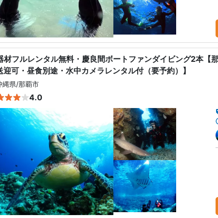
器材フルレンタル無料・慶良間ボートファンダイビング2本【那
送迎可・昼食別途・水中カメラレンタル付（要予約）】
沖縄県
/
那覇市
4.0