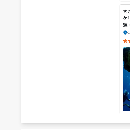
★
ケ
遊