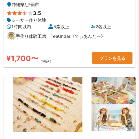
沖縄県
/
那覇市
3.5
シーサー作り体験
1時間以内
5歳以上
2名以上
手作り体験工房 TeeUnder《てぃあんだー》
¥1,700〜
プランを見る
（税込）