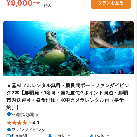
¥9,000〜
プランを見る
（税込）
★器材フルレンタル無料・慶良間ボートファンダイビン
グ2本【那覇発・1名可・自社船で3ポイント回遊・那覇
市内送迎可・昼食別途・水中カメラレンタル付（要予
約）】
沖縄県
/
那覇市
4.1
ファンダイビング
約8時間
10歳以上
1名以上