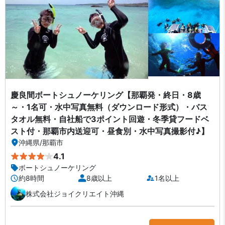
慶良間ボートシュノーケリング【那覇発・終日・8歳
～・1名可・水中写真無料（ダウンロード形式）・バス
タオル無料・自社船で3ポイント回遊・冬季貸フードベ
スト付・那覇市内送迎可・昼食別・水中写真撮影付♪】
沖縄県
/
那覇市
4.1
ボートシュノーケリング
約8時間
8歳以上
1名以上
株式会社ジョイクリエイト沖縄