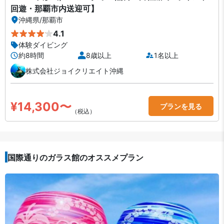
回遊・那覇市内送迎可】
沖縄県
/
那覇市
4.1
体験ダイビング
約8時間
8歳以上
1名以上
株式会社ジョイクリエイト沖縄
¥14,300〜
プランを見る
（税込）
国際通りのガラス館のオススメプラン