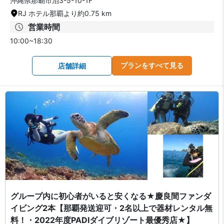
沖縄県那覇市泊3-5-10-1F
RJ ホテル那覇より約0.75 km
営業時間
10:00~18:30
プランをすべて見る
店舗詳細
グループ内に初心者がいると安くなる★慶良間ファンダ
イビング2本【那覇発送迎可・2名以上で器材レンタル無
料！・2022年度PADIダイブリゾート最優秀店★】