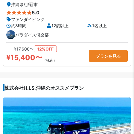
沖縄県
/
那覇市
5.0
ファンダイビング
約8時間
12歳以上
1名以上
パラダイス倶楽部
¥17,600〜
12%OFF
¥15,400〜
プランを見る
（税込）
株式会社H.I.S.沖縄のオススメプラン