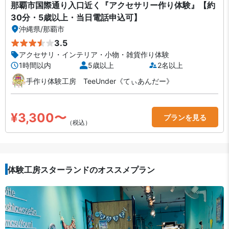
那覇市国際通り入口近く『アクセサリー作り体験』【約
30分・5歳以上・当日電話申込可】
沖縄県
/
那覇市
3.5
アクセサリ・インテリア・小物・雑貨作り体験
1時間以内
5歳以上
2名以上
手作り体験工房 TeeUnder《てぃあんだー》
¥3,300〜
プランを見る
（税込）
体験工房スターランドのオススメプラン