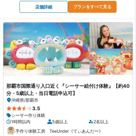
プランをすべて見る
店舗詳細
那覇市国際通り入口近く『シーサー絵付け体験』【約40
分・5歳以上・当日電話申込可】
沖縄県
/
那覇市
3.5
シーサー作り体験
1時間以内
5歳以上
2名以上
手作り体験工房 TeeUnder《てぃあんだー》