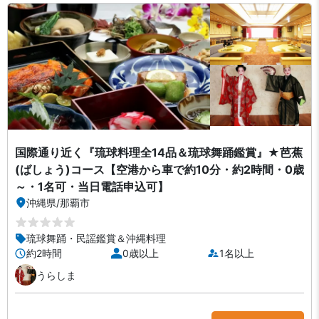
国際通り近く『琉球料理全14品＆琉球舞踊鑑賞』★芭蕉
(ばしょう)コース【空港から車で約10分・約2時間・0歳
～・1名可・当日電話申込可】
沖縄県
/
那覇市
琉球舞踊・民謡鑑賞＆沖縄料理
約2時間
0歳以上
1名以上
うらしま