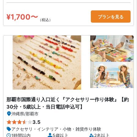
¥1,700〜
プランを見る
（税込）
那覇市国際通り入口近く『アクセサリー作り体験』【約
30分・5歳以上・当日電話申込可】
沖縄県
/
那覇市
3.5
アクセサリ・インテリア・小物・雑貨作り体験
1時間以内
5歳以上
2名以上