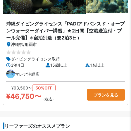
沖縄ダイビングライセンス「PADIアドバンスド・オープ
ンウォーターダイバー講習」★2日間【空港送迎付・プ
ール完備】※宿泊別途（要2泊3日）
沖縄県
/
那覇市
ダイビングライセンス取得
3泊4日
15歳以上
1名以上
マレア沖縄店
¥93,500〜
50%OFF
¥46,750〜
プランを見る
（税込）
リーファーズのオススメプラン