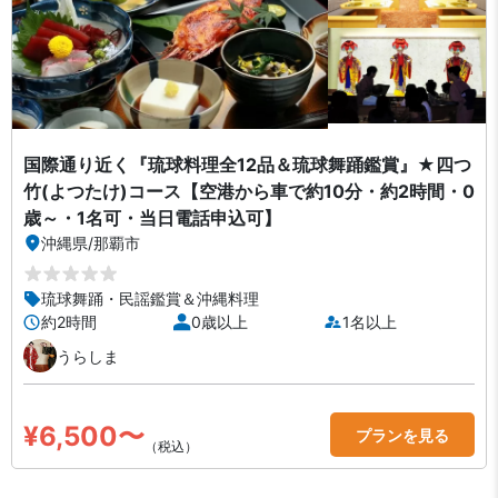
国際通り近く『琉球料理全12品＆琉球舞踊鑑賞』★四つ
竹(よつたけ)コース【空港から車で約10分・約2時間・0
歳～・1名可・当日電話申込可】
沖縄県
/
那覇市
琉球舞踊・民謡鑑賞＆沖縄料理
約2時間
0歳以上
1名以上
うらしま
¥6,500〜
プランを見る
（税込）