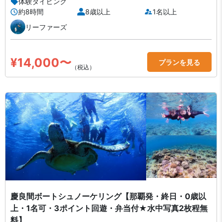
体験ダイビング
約8時間
8歳以上
1名以上
リーファーズ
¥14,000〜
プランを見る
（税込）
慶良間ボートシュノーケリング【那覇発・終日・0歳以
上・1名可・3ポイント回遊・弁当付★水中写真2枚程無
料】