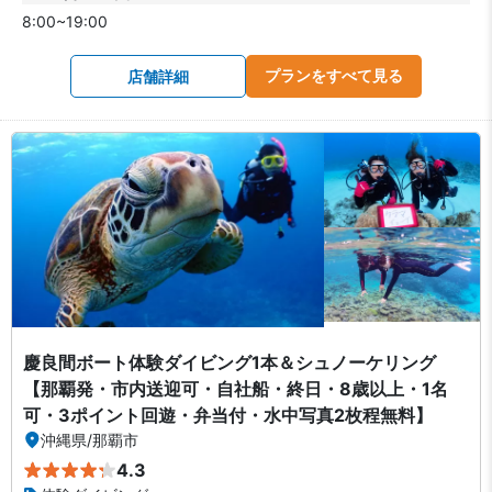
8:00~19:00
プランをすべて見る
店舗詳細
慶良間ボート体験ダイビング1本＆シュノーケリング
【那覇発・市内送迎可・自社船・終日・8歳以上・1名
可・3ポイント回遊・弁当付・水中写真2枚程無料】
沖縄県
/
那覇市
4.3