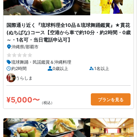
国際通り近く『琉球料理全10品＆琉球舞踊鑑賞』★貫花
(ぬちばな)コース【空港から車で約10分・約2時間・0歳
～・1名可・当日電話申込可】
沖縄県
/
那覇市
琉球舞踊・民謡鑑賞＆沖縄料理
約2時間
0歳以上
1名以上
うらしま
¥5,000〜
プランを見る
（税込）