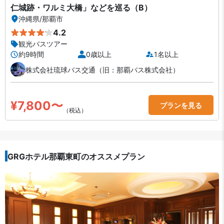
仁城跡・ワルミ大橋」などを巡る（B）
沖縄県
/
那覇市
4.2
観光バスツアー
約9時間
0歳以上
1名以上
株式会社琉球バス交通（旧：那覇バス株式会社）
¥7,800〜
プランを見る
（税込）
GRGホテル那覇東町のオススメプラン