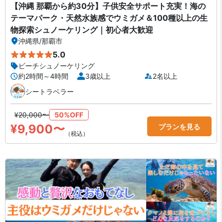
【沖縄 那覇から約30分】子供安全サポート充実！海の
テーマパーク・天然水族感でウミガメ＆100種以上の生
物探索シュノーケリング｜初心者大歓迎
沖縄県
/
那覇市
5.0
ビーチシュノーケリング
約2時間～4時間
3歳以上
2名以上
シートラベラー
¥20,000〜
50%OFF
¥9,900〜
プランを見る
（税込）