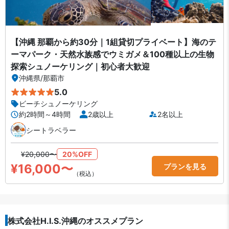
【沖縄 那覇から約30分｜1組貸切プライベート】海のテ
ーマパーク・天然水族感でウミガメ＆100種以上の生物
探索シュノーケリング｜初心者大歓迎
沖縄県
/
那覇市
5.0
ビーチシュノーケリング
約2時間～4時間
2歳以上
2名以上
シートラベラー
¥20,000〜
20%OFF
¥16,000〜
プランを見る
（税込）
株式会社H.I.S.沖縄のオススメプラン