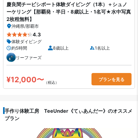
慶良間チービシボート体験ダイビング（1本）＋シュノ
ーケリング【那覇発・半日・8歳以上・1名可★水中写真
2枚程無料】
沖縄県
/
那覇市
4.3
体験ダイビング
約5時間
8歳以上
1名以上
リーファーズ
¥12,000〜
プランを見る
（税込）
手作り体験工房 TeeUnder《てぃあんだー》のオススメ
プラン