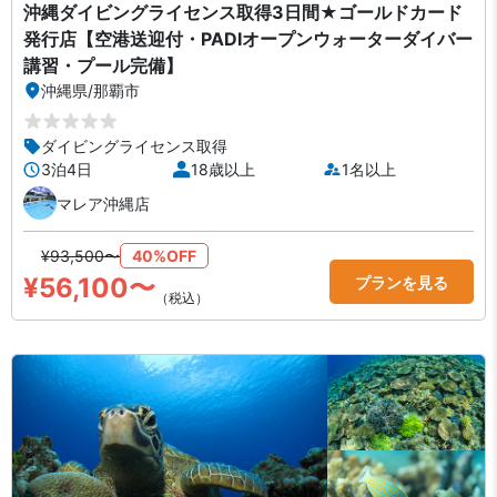
沖縄ダイビングライセンス取得3日間★ゴールドカード
発行店【空港送迎付・PADIオープンウォーターダイバー
講習・プール完備】
沖縄県
/
那覇市
ダイビングライセンス取得
3泊4日
18歳以上
1名以上
マレア沖縄店
¥93,500〜
40%OFF
¥56,100〜
プランを見る
（税込）