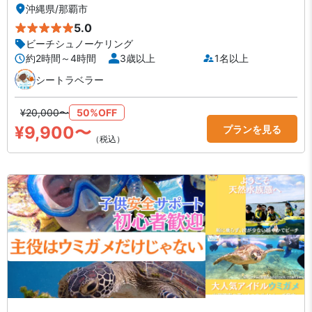
沖縄県
/
那覇市
5.0
ビーチシュノーケリング
約2時間～4時間
3歳以上
1名以上
シートラベラー
¥20,000〜
50%OFF
¥9,900〜
プランを見る
（税込）