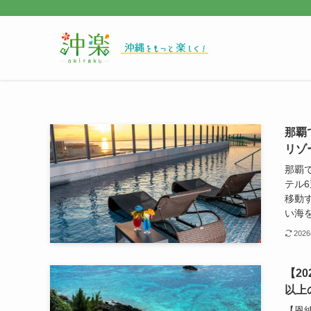
那覇
リゾ
那覇
テル
移動
い海を
202
【2
以上
【恩