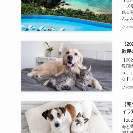
ー1
残る
んよね
202
【2
歓迎
【2
異国
う）
なドッ
202
【完
ィラ
【20
海と
間を