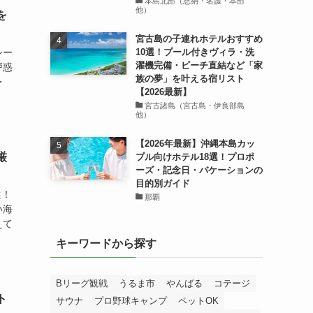
本島北部（恩納・名護・本部
他）
を
宮古島の子連れホテルおすすめ
10選！プール付きヴィラ・洗
シー
濯機完備・ビーチ直結など「家
戸惑
族の夢」を叶える宿リスト
・
【2026最新】
宮古諸島（宮古島・伊良部島
他）
【2026年最新】沖縄本島カッ
厳
プル向けホテル18選！プロポ
ーズ・記念日・バケーションの
目的別ガイド
選！
那覇
い海
えて
キーワードから探す
Bリーグ観戦
うるま市
やんばる
コテージ
ト
サウナ
プロ野球キャンプ
ペットOK