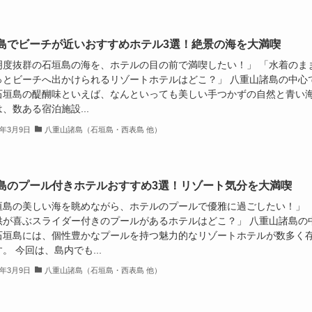
島でビーチが近いおすすめホテル3選！絶景の海を大満喫
明度抜群の石垣島の海を、ホテルの目の前で満喫したい！」 「水着のま
っとビーチへ出かけられるリゾートホテルはどこ？」 八重山諸島の中心
石垣島の醍醐味といえば、なんといっても美しい手つかずの自然と青い
、数ある宿泊施設...
6年3月9日
八重山諸島（石垣島・西表島 他）
島のプール付きホテルおすすめ3選！リゾート気分を大満喫
垣島の美しい海を眺めながら、ホテルのプールで優雅に過ごしたい！」
供が喜ぶスライダー付きのプールがあるホテルはどこ？」 八重山諸島の
石垣島には、個性豊かなプールを持つ魅力的なリゾートホテルが数多く
。 今回は、島内でも...
6年3月9日
八重山諸島（石垣島・西表島 他）