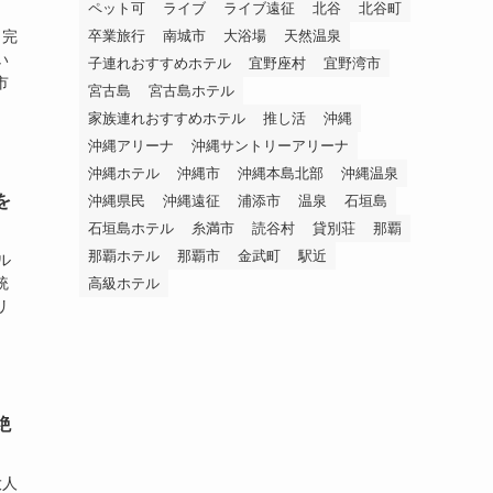
ペット可
ライブ
ライブ遠征
北谷
北谷町
卒業旅行
南城市
大浴場
天然温泉
＆完
い
子連れおすすめホテル
宜野座村
宜野湾市
市
宮古島
宮古島ホテル
家族連れおすすめホテル
推し活
沖縄
沖縄アリーナ
沖縄サントリーアリーナ
沖縄ホテル
沖縄市
沖縄本島北部
沖縄温泉
を
沖縄県民
沖縄遠征
浦添市
温泉
石垣島
石垣島ホテル
糸満市
読谷村
貸別荘
那覇
那覇ホテル
那覇市
金武町
駅近
ル
統
高級ホテル
リ
絶
大人