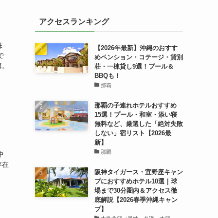
アクセスランキング
ま
【2026年最新】沖縄のおすす
で
めペンション・コテージ・貸別
海。
荘・一棟貸し9選！プール＆
BBQも！
那覇
那覇の子連れホテルおすすめ
15選！プール・和室・添い寝
無料など、厳選した「絶対失敗
しない」宿リスト【2026最
新】
那覇
中
存在
阪神タイガース・宜野座キャン
プにおすすめホテル10選｜球
場まで30分圏内＆アクセス徹
底解説【2026春季沖縄キャン
プ】