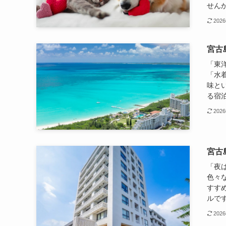
せんか
202
宮古
「東
「水
味と
る宿泊
202
宮古
「夜
色々
すす
ルです
202