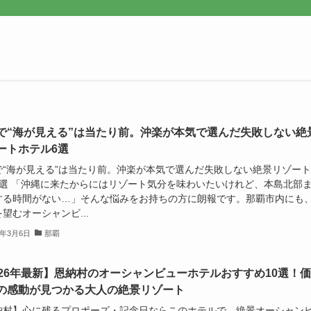
で“海が見える”は当たり前。沖楽が本気で選んだ失敗しない絶
ートホテル6選
で“海が見える”は当たり前。沖楽が本気で選んだ失敗しない絶景リゾー
6選 「沖縄に来たからにはリゾート気分を味わいたいけれど、本島北部
する時間がない…」そんな悩みをお持ちの方に朗報です。那覇市内にも
望むオーシャンビ...
6年3月6日
那覇
026年最新】恩納村のオーシャンビューホテルおすすめ10選！
の感動が見つかる大人の絶景リゾート
納村】心に残るプロポーズ・記念日ならこのホテルで。絶景オーシャン