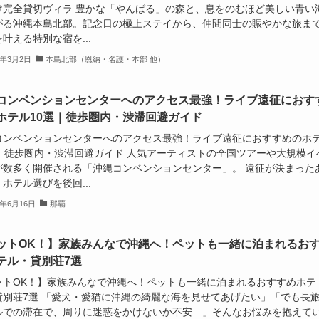
け完全貸切ヴィラ 豊かな「やんばる」の森と、息をのむほど美しい青い
がる沖縄本島北部。記念日の極上ステイから、仲間同士の賑やかな旅ま
叶える特別な宿を...
6年3月2日
本島北部（恩納・名護・本部 他）
コンベンションセンターへのアクセス最強！ライブ遠征におす
ホテル10選｜徒歩圏内・渋滞回避ガイド
コンベンションセンターへのアクセス最強！ライブ遠征におすすめのホ
選｜徒歩圏内・渋滞回避ガイド 人気アーティストの全国ツアーや大規模イ
が数多く開催される「沖縄コンベンションセンター」。 遠征が決まった
ホテル選びを後回...
6年6月16日
那覇
ットOK！】家族みんなで沖縄へ！ペットも一緒に泊まれるお
テル・貸別荘7選
ットOK！】家族みんなで沖縄へ！ペットも一緒に泊まれるおすすめホテ
貸別荘7選 「愛犬・愛猫に沖縄の綺麗な海を見せてあげたい」「でも長
ルでの滞在で、周りに迷惑をかけないか不安…」そんなお悩みを抱えて