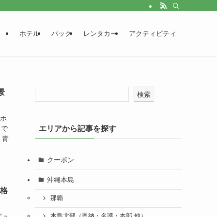
ホテル
パック
レンタカー
アクティビティ
景
検索
トホ
まで
エリアから記事を探す
、青
クーポン
沖縄本島
価格
那覇
ビュ
本島北部（恩納・名護・本部 他）