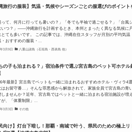
縄旅行の服装】気温・気候やシーズンごとの服選びのポイント
縄って、何月に行っても暑いの？」「冬でも半袖で過ごせる？」「台風
はいつ？」——沖縄旅行を計画するとき、本州とまったく異なる気候に
はとても多いです。 この記事では、沖縄在住スタッフが月別の平均気温
・おすすめの服装・...
6年3月9日
八重山諸島（石垣島・西表島 他）
ちの子も泊まれる？」宿泊条件で選ぶ宮古島のペット可ホテル
選
026年最新】宮古島でペットも一緒に泊まれるおすすめホテル・ヴィラ4
犬はお留守番…」そんな罪悪感から解放されて、家族全員で宮古島の青
喫しませんか？近年、宮古島ではペットと一緒に泊まれる宿泊施設が増
が、「体重制限」...
6年3月3日
その他
民向け】灯台下暗し！那覇・南城で叶う、県民のための極上リ