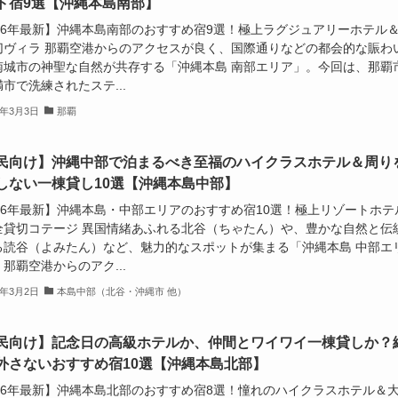
ト宿9選【沖縄本島南部】
026年最新】沖縄本島南部のおすすめ宿9選！極上ラグジュアリーホテル
切ヴィラ 那覇空港からのアクセスが良く、国際通りなどの都会的な賑わ
南城市の神聖な自然が共存する「沖縄本島 南部エリア」。今回は、那覇
市で洗練されたステ...
6年3月3日
那覇
民向け】沖縄中部で泊まるべき至福のハイクラスホテル＆周り
しない一棟貸し10選【沖縄本島中部】
026年最新】沖縄本島・中部エリアのおすすめ宿10選！極上リゾートホテ
全貸切コテージ 異国情緒あふれる北谷（ちゃたん）や、豊かな自然と伝
る読谷（よみたん）など、魅力的なスポットが集まる「沖縄本島 中部エ
那覇空港からのアク...
6年3月2日
本島中部（北谷・沖縄市 他）
民向け】記念日の高級ホテルか、仲間とワイワイ一棟貸しか？
外さないおすすめ宿10選【沖縄本島北部】
026年最新】沖縄本島北部のおすすめ宿8選！憧れのハイクラスホテル＆