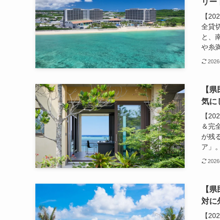
リー
【2
全貸
と、
や糸満
202
【県
気に
【2
＆完
が残
ア」。
202
【県
対に
【2