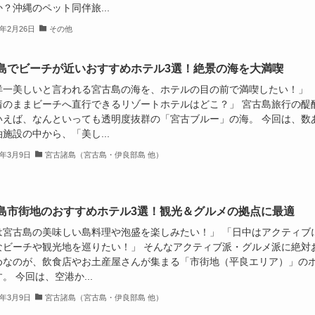
？沖縄のペット同伴旅...
6年2月26日
その他
島でビーチが近いおすすめホテル3選！絶景の海を大満喫
洋一美しいと言われる宮古島の海を、ホテルの目の前で満喫したい！」
着のままビーチへ直行できるリゾートホテルはどこ？」 宮古島旅行の醍
いえば、なんといっても透明度抜群の「宮古ブルー」の海。 今回は、数
施設の中から、「美し...
6年3月9日
宮古諸島（宮古島・伊良部島 他）
島市街地のおすすめホテル3選！観光＆グルメの拠点に最適
は宮古島の美味しい島料理や泡盛を楽しみたい！」 「日中はアクティブ
なビーチや観光地を巡りたい！」 そんなアクティブ派・グルメ派に絶対
めなのが、飲食店やお土産屋さんが集まる「市街地（平良エリア）」の
。 今回は、空港か...
6年3月9日
宮古諸島（宮古島・伊良部島 他）