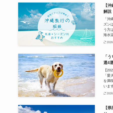
【沖
解説
「沖
ズン
う方
海水温
202
「う
選4
【2
「愛
を満
います
202
【県