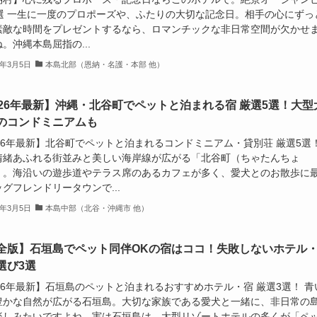
0選 一生に一度のプロポーズや、ふたりの大切な記念日。相手の心にずっ
素敵な時間をプレゼントするなら、ロマンチックな非日常空間が欠かせ
。沖縄本島屈指の...
6年3月5日
本島北部（恩納・名護・本部 他）
026年最新】沖縄・北谷町でペットと泊まれる宿 厳選5選！大型
のコンドミニアムも
026年最新】北谷町でペットと泊まれるコンドミニアム・貸別荘 厳選5選
情緒あふれる街並みと美しい海岸線が広がる「北谷町（ちゃたんちょ
」。海沿いの遊歩道やテラス席のあるカフェが多く、愛犬とのお散歩に
グフレンドリータウンで...
6年3月5日
本島中部（北谷・沖縄市 他）
全版】石垣島でペット同伴OKの宿はココ！失敗しないホテル
選び3選
26年最新】石垣島のペットと泊まれるおすすめホテル・宿 厳選3選！ 青
豊かな自然が広がる石垣島。大切な家族である愛犬と一緒に、非日常の
楽しみたいですよね。実は石垣島は、大型リゾートホテルの多くが「ペ