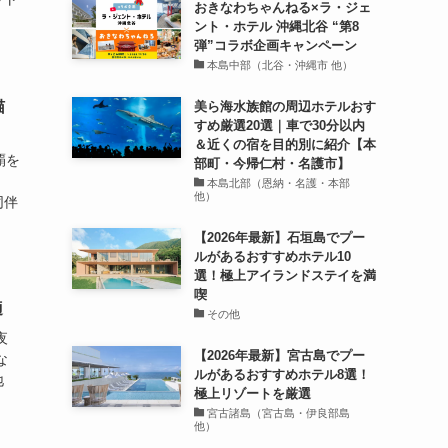
おきなわちゃんねる×ラ・ジェ
ント・ホテル 沖縄北谷 “第8
弾”コラボ企画キャンペーン
本島中部（北谷・沖縄市 他）
猫
美ら海水族館の周辺ホテルおす
すめ厳選20選｜車で30分以内
＆近くの宿を目的別に紹介【本
覇を
部町・今帰仁村・名護市】
本島北部（恩納・名護・本部
他）
同伴
【2026年最新】石垣島でプー
ルがあるおすすめホテル10
選！極上アイランドステイを満
喫
適
その他
夜
【2026年最新】宮古島でプー
な
ルがあるおすすめホテル8選！
地
極上リゾートを厳選
宮古諸島（宮古島・伊良部島
他）