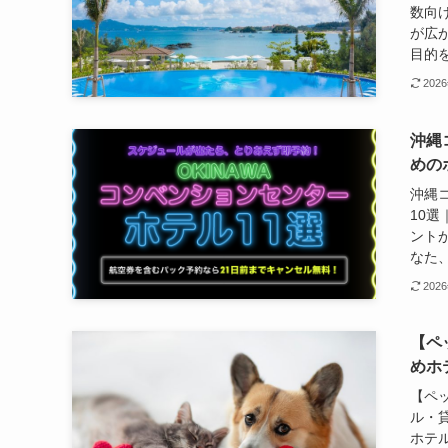
数向
が広
目的を
202
沖縄
めの
沖縄
10
ント
なた、
202
【ペ
めホ
【ペ
ル・
ホテ