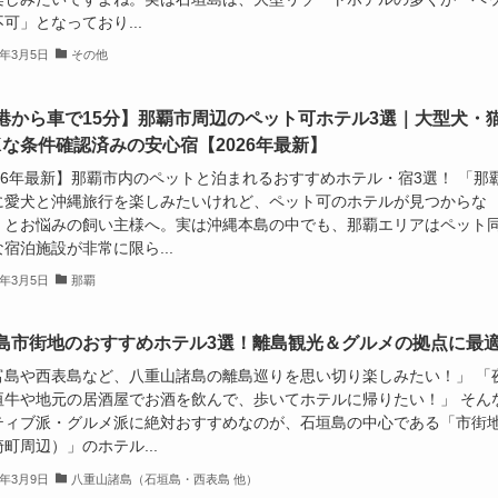
可」となっており...
6年3月5日
その他
港から車で15分】那覇市周辺のペット可ホテル3選｜大型犬・
Kな条件確認済みの安心宿【2026年最新】
026年最新】那覇市内のペットと泊まれるおすすめホテル・宿3選！ 「那
に愛犬と沖縄旅行を楽しみたいけれど、ペット可のホテルが見つからな
」とお悩みの飼い主様へ。実は沖縄本島の中でも、那覇エリアはペット
宿泊施設が非常に限ら...
6年3月5日
那覇
島市街地のおすすめホテル3選！離島観光＆グルメの拠点に最
富島や西表島など、八重山諸島の離島巡りを思い切り楽しみたい！」 「
垣牛や地元の居酒屋でお酒を飲んで、歩いてホテルに帰りたい！」 そん
ティブ派・グルメ派に絶対おすすめなのが、石垣島の中心である「市街
町周辺）」のホテル...
6年3月9日
八重山諸島（石垣島・西表島 他）