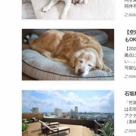
同伴不
202
【空
もO
【2
拠点
い…
可能な
202
石垣
「竹
は石
アク
（美崎
202