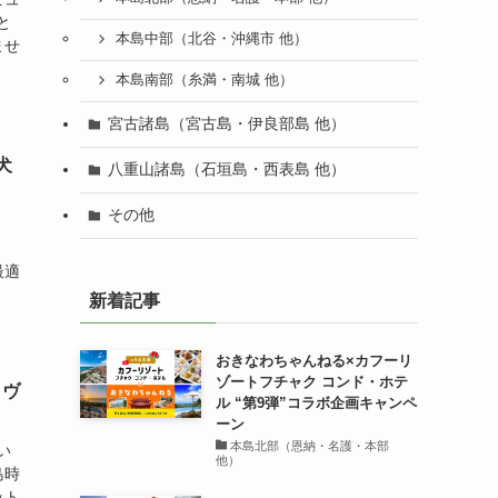
と
本島中部（北谷・沖縄市 他）
ませ
本島南部（糸満・南城 他）
宮古諸島（宮古島・伊良部島 他）
犬
八重山諸島（石垣島・西表島 他）
その他
！
最適
新着記事
おきなわちゃんねる×カフーリ
ゾートフチャク コンド・ホテ
・ヴ
ル “第9弾”コラボ企画キャンペ
ーン
本島北部（恩納・名護・本部
い
他）
島時
ット