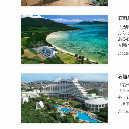
石垣
「透
ふら
ある
今回は
202
石垣
「石
「子
心・
します
202