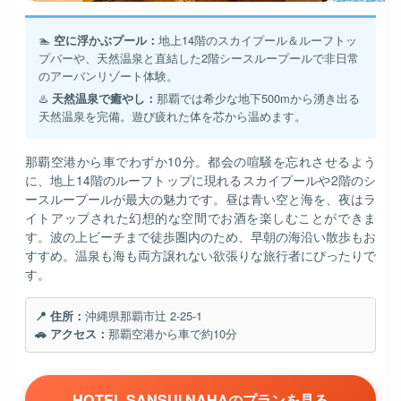
🏊
空に浮かぶプール：
地上14階のスカイプール＆ルーフトッ
プバーや、天然温泉と直結した2階シースループールで非日常
のアーバンリゾート体験。
♨️
天然温泉で癒やし：
那覇では希少な地下500mから湧き出る
天然温泉を完備。遊び疲れた体を芯から温めます。
那覇空港から車でわずか10分。都会の喧騒を忘れさせるよう
に、地上14階のルーフトップに現れるスカイプールや2階のシ
ースループールが最大の魅力です。昼は青い空と海を、夜はラ
イトアップされた幻想的な空間でお酒を楽しむことができま
す。波の上ビーチまで徒歩圏内のため、早朝の海沿い散歩もお
すすめ。温泉も海も両方譲れない欲張りな旅行者にぴったりで
す。
📍 住所：
沖縄県那覇市辻 2-25-1
🚗 アクセス：
那覇空港から車で約10分
HOTEL SANSUI NAHAのプランを見る