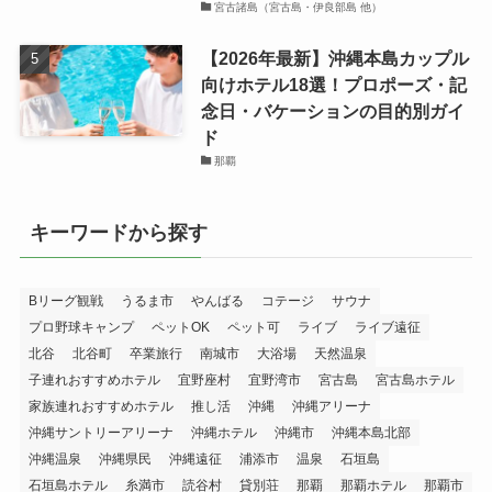
宮古諸島（宮古島・伊良部島 他）
【2026年最新】沖縄本島カップル
向けホテル18選！プロポーズ・記
念日・バケーションの目的別ガイ
ド
那覇
キーワードから探す
Bリーグ観戦
うるま市
やんばる
コテージ
サウナ
プロ野球キャンプ
ペットOK
ペット可
ライブ
ライブ遠征
北谷
北谷町
卒業旅行
南城市
大浴場
天然温泉
子連れおすすめホテル
宜野座村
宜野湾市
宮古島
宮古島ホテル
家族連れおすすめホテル
推し活
沖縄
沖縄アリーナ
沖縄サントリーアリーナ
沖縄ホテル
沖縄市
沖縄本島北部
沖縄温泉
沖縄県民
沖縄遠征
浦添市
温泉
石垣島
石垣島ホテル
糸満市
読谷村
貸別荘
那覇
那覇ホテル
那覇市