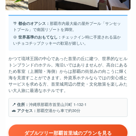
🌴
都会のオアシス：
那覇市内最大級の屋外プール「サンセッ
トプール」で南国リゾートを満喫。
🍪
世界基準のおもてなし：
チェックイン時に手渡される温か
いチョコチップクッキーの歓迎が嬉しい。
かつて琉球王国の中心であった首里の丘に建つ、世界的なヒル
トンブランドのホテル。海沿いではありませんが、高台にある
ため客室（上層階・海側）からは那覇の街並みの向こうに輝く
海を見渡すことができます。外資系ホテルならではの安心感と
サービスを求める方、首里城周辺の歴史・文化散策を楽しみた
い大人旅に最適なホテルです。
📍 住所：
沖縄県那覇市首里山川町 1-132-1
🚗 アクセス：
那覇空港から車で約30分
ダブルツリー那覇首里城のプランを見る