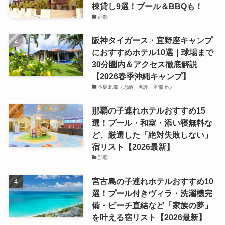
棟貸し9選！プール＆BBQも！
那覇
阪神タイガース・宜野座キャンプ
におすすめホテル10選｜球場まで
30分圏内＆アクセス徹底解説
【2026春季沖縄キャンプ】
本島北部（恩納・名護・本部 他）
那覇の子連れホテルおすすめ15
選！プール・和室・添い寝無料な
ど、厳選した「絶対失敗しない」
宿リスト【2026最新】
那覇
宮古島の子連れホテルおすすめ10
選！プール付きヴィラ・洗濯機完
備・ビーチ直結など「家族の夢」
を叶える宿リスト【2026最新】