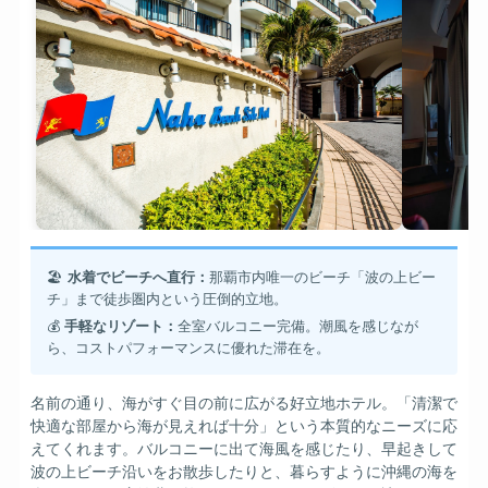
🏖️
水着でビーチへ直行：
那覇市内唯一のビーチ「波の上ビー
チ」まで徒歩圏内という圧倒的立地。
💰
手軽なリゾート：
全室バルコニー完備。潮風を感じなが
ら、コストパフォーマンスに優れた滞在を。
名前の通り、海がすぐ目の前に広がる好立地ホテル。「清潔で
快適な部屋から海が見えれば十分」という本質的なニーズに応
えてくれます。バルコニーに出て海風を感じたり、早起きして
波の上ビーチ沿いをお散歩したりと、暮らすように沖縄の海を