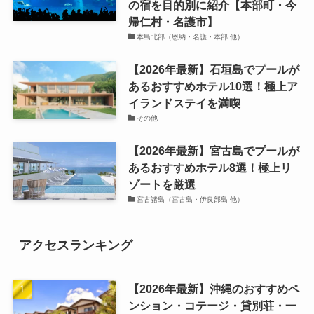
の宿を目的別に紹介【本部町・今
帰仁村・名護市】
本島北部（恩納・名護・本部 他）
【2026年最新】石垣島でプールが
あるおすすめホテル10選！極上ア
イランドステイを満喫
その他
【2026年最新】宮古島でプールが
あるおすすめホテル8選！極上リ
ゾートを厳選
宮古諸島（宮古島・伊良部島 他）
アクセスランキング
【2026年最新】沖縄のおすすめペ
ンション・コテージ・貸別荘・一