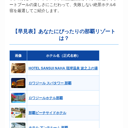
ートプールの楽しさにこだわって、失敗しない絶景ホテル6
宿を厳選してご紹介します。
【早見表】あなたにぴったりの那覇リゾート
は？
画像
ホテル名（正式名称）
HOTEL SANSUI NAHA 琉球温泉 波之上の湯
ロワジール スパタワー 那覇
ロワジールホテル那覇
那覇ビーチサイドホテル
ホテル アンテルーム 那覇