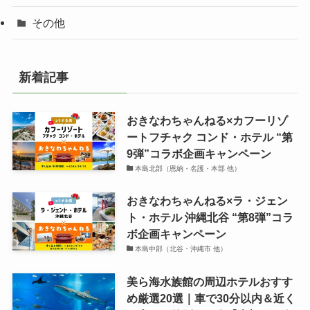
その他
新着記事
おきなわちゃんねる×カフーリゾ
ートフチャク コンド・ホテル “第
9弾”コラボ企画キャンペーン
本島北部（恩納・名護・本部 他）
おきなわちゃんねる×ラ・ジェン
ト・ホテル 沖縄北谷 “第8弾”コラ
ボ企画キャンペーン
本島中部（北谷・沖縄市 他）
美ら海水族館の周辺ホテルおすす
め厳選20選｜車で30分以内＆近く