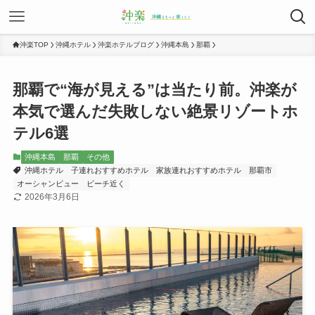
沖楽TOP
沖縄ホテル
沖楽ホテルブログ
沖縄本島
那覇
那覇で“海が見える”は当たり前。沖楽が
本気で選んだ失敗しない絶景リゾートホ
テル6選
沖縄本島
那覇
その他
沖縄ホテル
子連れおすすめホテル
家族連れおすすめホテル
那覇市
オーシャンビュー
ビーチ近く
2026年3月6日