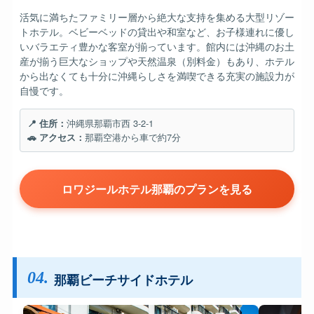
活気に満ちたファミリー層から絶大な支持を集める大型リゾー
トホテル。ベビーベッドの貸出や和室など、お子様連れに優し
いバラエティ豊かな客室が揃っています。館内には沖縄のお土
産が揃う巨大なショップや天然温泉（別料金）もあり、ホテル
から出なくても十分に沖縄らしさを満喫できる充実の施設力が
自慢です。
📍 住所：
沖縄県那覇市西 3-2-1
🚗 アクセス：
那覇空港から車で約7分
ロワジールホテル那覇のプランを見る
04.
那覇ビーチサイドホテル