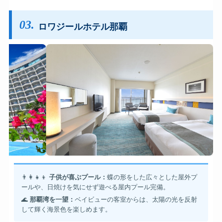
03.
ロワジールホテル那覇
👨‍👩‍👧‍👦
子供が喜ぶプール：
蝶の形をした広々とした屋外プ
ールや、日焼けを気にせず遊べる屋内プール完備。
🌊
那覇湾を一望：
ベイビューの客室からは、太陽の光を反射
して輝く海景色を楽しめます。