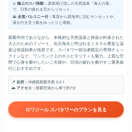
♨️
極上のスパ体験：
源泉掛け流しの天然温泉「海人の湯」
で、日常の疲れを芯からリセット。
🌇
全室バルコニー付：
客室から西海岸に沈むサンセットや、
港を行き交う船をゆったりと堪能。
那覇市内でありながら、本格的な天然温泉と静寂が約束された
大人のためのリゾート。化石海水と呼ばれるミネラル豊富な温
泉は保温効果が抜群です。スパタワー宿泊者限定の専用チェッ
クインなど、ワンランク上のホスピタリティも魅力。上質な空
間で心身を癒やしたいご夫婦や、日頃の疲れを癒やすご褒美旅
行におすすめです。
📍 住所：
沖縄県那覇市西 3-2-1
🚗 アクセス：
那覇空港から車で約7分
ロワジール スパタワーのプランを見る