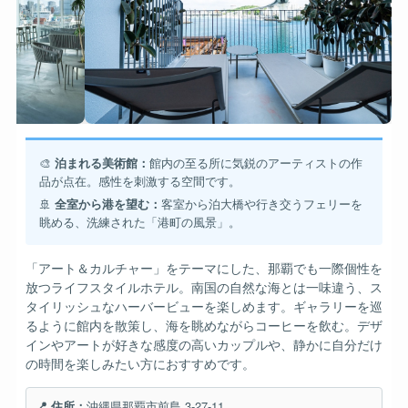
🎨
泊まれる美術館：
館内の至る所に気鋭のアーティストの作
品が点在。感性を刺激する空間です。
🚢
全室から港を望む：
客室から泊大橋や行き交うフェリーを
眺める、洗練された「港町の風景」。
「アート＆カルチャー」をテーマにした、那覇でも一際個性を
放つライフスタイルホテル。南国の自然な海とは一味違う、ス
タイリッシュなハーバービューを楽しめます。ギャラリーを巡
るように館内を散策し、海を眺めながらコーヒーを飲む。デザ
インやアートが好きな感度の高いカップルや、静かに自分だけ
の時間を楽しみたい方におすすめです。
📍 住所：
沖縄県那覇市前島 3-27-11