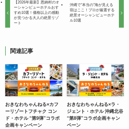
【2026年最新】恩納村のオ
沖縄で“本当の”海が見える
ーシャンビューホテルおす
宿はここ！プロが厳選する
すめ10選！価格以上の感動
絶景オーシャンビューホテ
が見つかる大人の絶景リゾ
ル10選
ート
関連記事
おきなわちゃんねる×カフ
おきなわちゃんねる×ラ・
ーリゾートフチャク コン
ジェント・ホテル 沖縄北谷
ド・ホテル “第9弾”コラボ
“第8弾”コラボ企画キャン
企画キャンペーン
ペーン