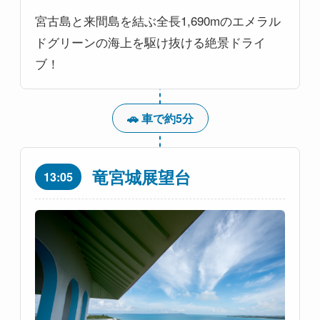
宮古島と来間島を結ぶ全長1,690mのエメラル
ドグリーンの海上を駆け抜ける絶景ドライ
ブ！
🚗 車で約5分
竜宮城展望台
13:05