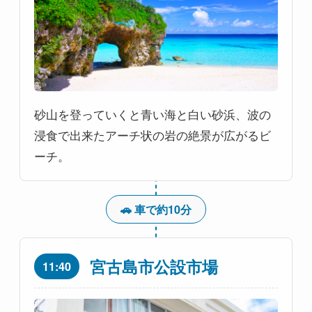
砂山を登っていくと青い海と白い砂浜、波の
浸食で出来たアーチ状の岩の絶景が広がるビ
ーチ。
🚗 車で約10分
宮古島市公設市場
11:40