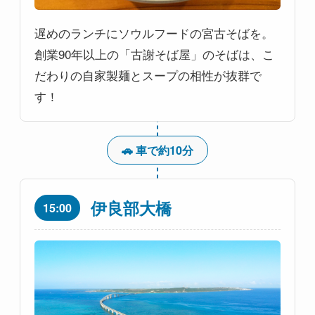
遅めのランチにソウルフードの宮古そばを。
創業90年以上の「古謝そば屋」のそばは、こ
だわりの自家製麺とスープの相性が抜群で
す！
🚗 車で約10分
伊良部大橋
15:00