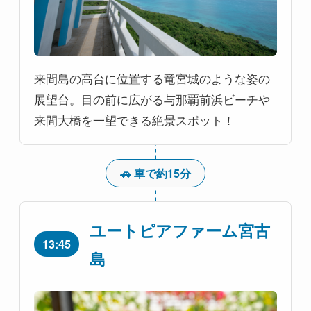
来間島の高台に位置する竜宮城のような姿の
展望台。目の前に広がる与那覇前浜ビーチや
来間大橋を一望できる絶景スポット！
🚗 車で約15分
ユートピアファーム宮古
13:45
島