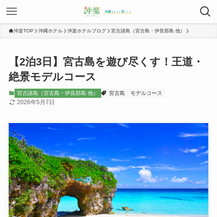
沖楽TOP
沖縄ホテル
沖楽ホテルブログ
宮古諸島（宮古島・伊良部島 他）
【2泊3日】宮古島を遊び尽くす！王道・
絶景モデルコース
宮古諸島（宮古島・伊良部島 他）
宮古島
モデルコース
2026年5月7日