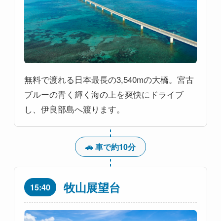
無料で渡れる日本最長の3,540mの大橋。宮古
ブルーの青く輝く海の上を爽快にドライブ
し、伊良部島へ渡ります。
🚗 車で約10分
牧山展望台
15:40