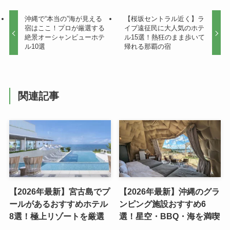
沖縄で“本当の”海が見える
【桜坂セントラル近く】ラ
宿はここ！プロが厳選する
イブ遠征民に大人気のホテ
絶景オーシャンビューホテ
ル15選！熱狂のまま歩いて
ル10選
帰れる那覇の宿
関連記事
【2026年最新】宮古島でプ
【2026年最新】沖縄のグラ
ールがあるおすすめホテル
ンピング施設おすすめ6
8選！極上リゾートを厳選
選！星空・BBQ・海を満喫