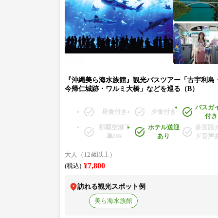
『沖縄美ら海水族館』観光バスツアー「古宇利島
今帰仁城跡・ワルミ大橋」などを巡る（B）
バスガ
昼食付き
夕食付き
付き
那覇空港下
ホテル送迎
多言語
車OK
あり
ド音声
大人（12歳以上）
¥7,800
(税込)
訪れる観光スポット例
美ら海水族館