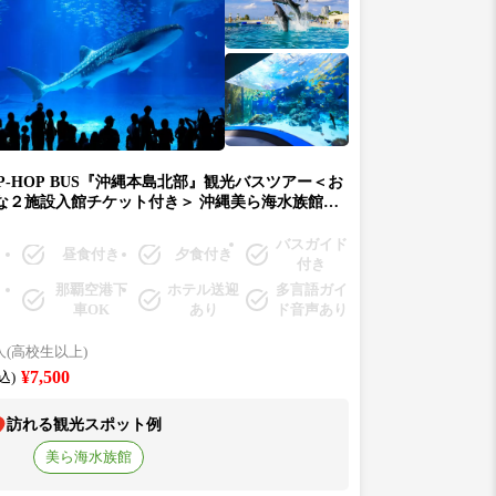
IP-HOP BUS『沖縄本島北部』観光バスツアー＜お
な２施設入館チケット付き＞ 沖縄美ら海水族館&
帯ドリームセンター⇒万座毛⇒備瀬フクギ並木⇒
浜アメリカンビレッジ（B-1）
バスガイド
昼食付き
夕食付き
付き
那覇空港下
ホテル送迎
多言語ガイ
車OK
あり
ド音声あり
人(高校生以上)
¥7,500
込)
訪れる観光スポット例
美ら海水族館