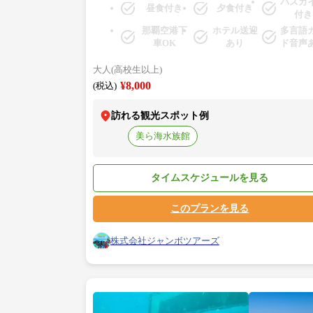
⇒美浜アメリカンビレッジ（B-2）
バスガ
昼食付き
夕食付き
付き
那覇空港下
ホテル送迎
多言語
車OK
あり
ド音声
大人(高校生以上)
¥8,000
(税込)
訪れる観光スポット例
美ら海水族館
タイムスケジュールを見る
このプランを見る
株式会社ジャンボツアーズ