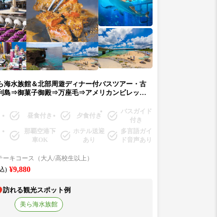
ら海水族館＆北部周遊ディナー付バスツアー・古
利島⇒御菓子御殿⇒万座毛⇒アメリカンビレッジ
ステーキ店サムズ【那覇・北谷発・1名～・入場料
み・観光ガイド有り★サムズのディナー付き】
バスガイド
昼食付き
夕食付き
C）
付き
那覇空港下
ホテル送迎
多言語ガイ
車OK
あり
ド音声あり
テーキコース（大人/高校生以上）
¥9,880
込)
訪れる観光スポット例
美ら海水族館