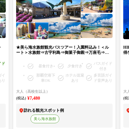
・
★美ら海水族館観光バスツアー！入園料込み！＜ル
H
ート＞水族館⇒古宇利島⇒御菓子御殿⇒万座毛⇒ア
得
メリカンビレッジ（C）
熱
美
イド
バスガイド
昼食付き
夕食付き
付き
ガイ
那覇空港下
ホテル送迎
多言語ガイ
あり
車OK
あり
ド音声あり
大人（高校生以上）
大
¥7,480
(税込)
(税
訪れる観光スポット例
美ら海水族館