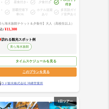
昼食付き
夕食付き
「御菓子御殿」→「古宇利島」→「沖縄美ら海水
付き
館」★
那覇空港下
ホテル送迎
多言語ガイ
車OK
あり
ド音声あり
美ら海水族館チケット＆夕食付】大人（高校生以上）
¥11,300
込)
訪れる観光スポット例
美ら海水族館
タイムスケジュールを見る
このプランを見る
ラド観光株式会社 沖縄営業所
1日ツアー