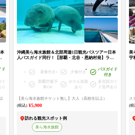
日本
沖縄美ら海水族館＆北部周遊1日観光バスツアー日本
美
ド
人バスガイド同行！【那覇・北谷・恩納村発】ラド
宇
ナ
美ら海号（美ら海水族館入館券なし）★「万座毛」
⇒
→
→「沖縄美ら海水族館(水族館入館券なし）」→「古
込
イド
バスガイド
昼食付き
夕食付き
族
宇利島」→「ナゴパイナップルパーク」→「御菓子
（
付き
御殿」
ガイ
那覇空港下
ホテル送迎
多言語ガイ
あり
車OK
あり
ド音声あり
以
【美ら海水族館チケット無し】大人（高校生以上）
ス
¥5,900
(税込)
(税
訪れる観光スポット例
美ら海水族館