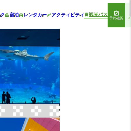
観光バス
ク
宿泊
レンタカー
アクティビティ
予約確認
メ