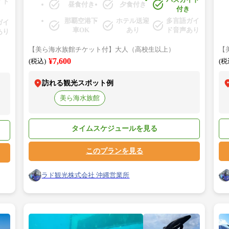
イド
昼食付き
夕食付き
島」→「ナゴパイナップルパーク」→「御菓子御
→
付き
殿」★
族
那覇空港下
ホテル送迎
多言語ガイ
ガイ
車OK
あり
ド音声あり
あり
【美ら海水族館チケット付】大人（高校生以上）
【
¥7,600
(税込)
(税
訪れる観光スポット例
美ら海水族館
タイムスケジュールを見る
このプランを見る
ラド観光株式会社 沖縄営業所