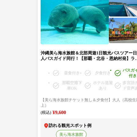
沖縄美ら海水族館＆北部周遊1日観光バスツアー
人バスガイド同行！【那覇・北谷・恩納村発】ラ
美ら海号(美ら海水族館入館券なし＆ステーキディ
ー付)★「万座毛」→「ナゴパイナップルパーク」
バスガ
昼食付き
夕食付き
「御菓子御殿」→「古宇利島」→「沖縄美ら海水
付き
館」
那覇空港下
ホテル送迎
多言語
車OK
あり
ド音声
【美ら海水族館チケット無し＆夕食付】大人（高校生
上）
¥9,600
(税込)
訪れる観光スポット例
美ら海水族館