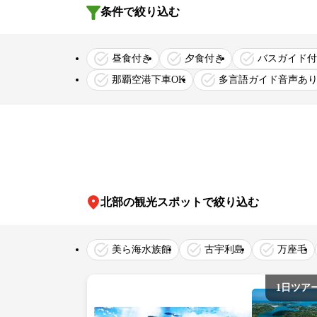
条件で絞り込む
昼食付き
夕食付き
バスガイド付
那覇空港下車OK
多言語ガイド音声あ
北部の観光スポットで絞り込む
美ら海水族館
古宇利島
万座毛
1日ツア