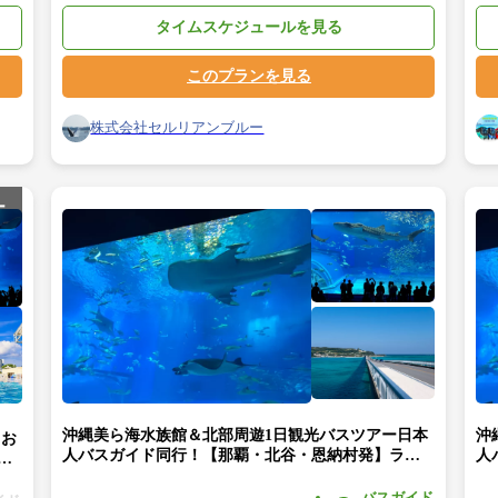
タイムスケジュールを見る
このプランを見る
株式会社セルリアンブルー
ー
沖縄美ら海水族館＆北部周遊1日観光バスツアー日本
沖
＜お
人バスガイド同行！【那覇・北谷・恩納村発】ラド
人
族
美ら海号（美ら海水族館入館券付）★「万座毛」→
美
並木
「沖縄美ら海水族館(水族館入館券付)」→「古宇利
ー
バスガイド