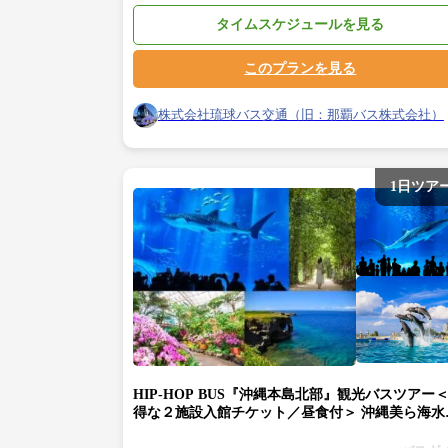
タイムスケジュールを見る
このプランを見る
株式会社琉球バス交通（旧：那覇バス株式会社）
1日ツア
HIP-HOP BUS『沖縄本島北部』観光バスツアー
得な２施設入館チケット／昼食付＞ 沖縄美ら海水
館&熱帯ドリームセンター⇒万座毛⇒備瀬フクギ