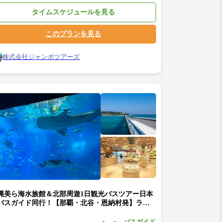
タイムスケジュールを見る
このプランを見る
株式会社ジャンボツアーズ
縄美ら海水族館＆北部周遊1日観光バスツアー日本
バスガイド同行！【那覇・北谷・恩納村発】ラド
ら海号（美ら海水族館入館券付＆ステーキディナ
付）★「万座毛」→「ナゴパイナップルパーク」
バスガイド