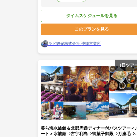
タイムスケジュールを見る
このプランを見る
ラド観光株式会社 沖縄営業所
1日ツア
美ら海水族館＆北部周遊ディナー付バスツアー＜
ート＞水族館⇒古宇利島⇒御菓子御殿⇒万座毛⇒