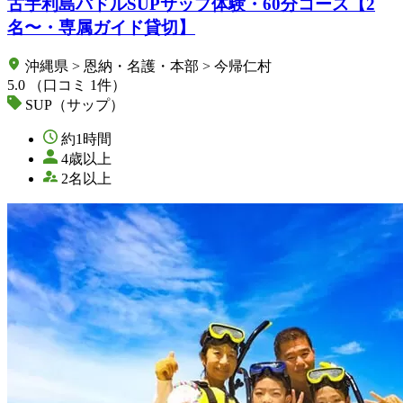
古宇利島パドルSUPサップ体験・60分コース【2
名〜・専属ガイド貸切】
沖縄県 > 恩納・名護・本部 > 今帰仁村
5.0
（口コミ 1件）
SUP（サップ）
約1時間
4歳以上
2名以上