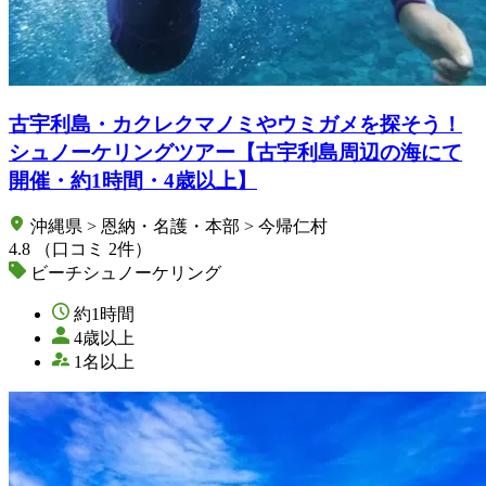
古宇利島・カクレクマノミやウミガメを探そう！
シュノーケリングツアー【古宇利島周辺の海にて
開催・約1時間・4歳以上】
沖縄県 > 恩納・名護・本部 > 今帰仁村
4.8
（口コミ 2件）
ビーチシュノーケリング
約1時間
4歳以上
1名以上