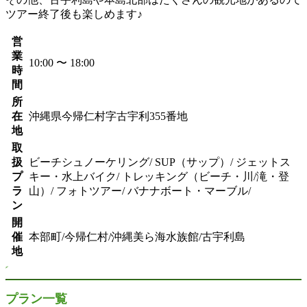
ツアー終了後も楽しめます♪
営
業
10:00 〜 18:00
時
間
所
在
沖縄県今帰仁村字古宇利355番地
地
取
扱
ビーチシュノーケリング/ SUP（サップ）/ ジェットス
プ
キー・水上バイク/ トレッキング（ビーチ・川/滝・登
ラ
山）/ フォトツアー/ バナナボート・マーブル/
ン
開
催
本部町/今帰仁村/沖縄美ら海水族館/古宇利島
地
プラン一覧