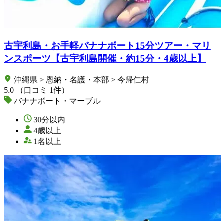
古宇利島・お手軽バナナボート15分ツアー・マリ
ンスポーツ【古宇利島開催・約15分・4歳以上】
沖縄県 > 恩納・名護・本部 > 今帰仁村
5.0
（口コミ 1件）
バナナボート・マーブル
30分以内
4歳以上
1名以上