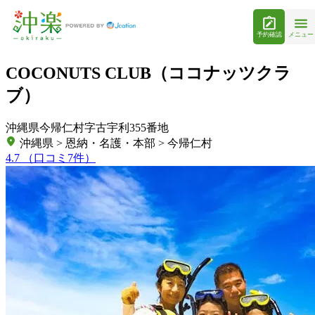
予約確認
メニュー
COCONUTS CLUB（ココナッツクラ
ブ）
沖縄県今帰仁村字古宇利355番地
沖縄県 > 恩納・名護・本部 > 今帰仁村
4.7
（口コミ7件）