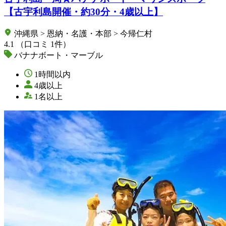
【古宇利島開催・約30分・4歳以上】
沖縄県 > 恩納・名護・本部 > 今帰仁村
4.1
（口コミ 1件）
バナナボート・マーブル
1時間以内
4歳以上
1名以上