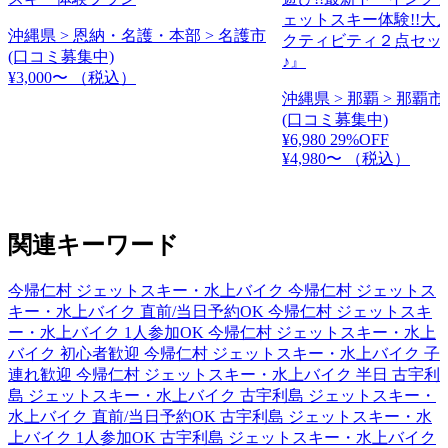
ェットスキー体験!!大
沖縄県 > 恩納・名護・本部 > 名護市
クティビティ２点セッ
(口コミ募集中)
♪』
¥3,000〜
（税込）
沖縄県 > 那覇 > 那覇市
(口コミ募集中)
¥6,980
29%OFF
¥4,980〜
（税込）
関連キーワード
今帰仁村 ジェットスキー・水上バイク
今帰仁村 ジェットス
キー・水上バイク 直前/当日予約OK
今帰仁村 ジェットスキ
ー・水上バイク 1人参加OK
今帰仁村 ジェットスキー・水上
バイク 初心者歓迎
今帰仁村 ジェットスキー・水上バイク 子
連れ歓迎
今帰仁村 ジェットスキー・水上バイク 半日
古宇利
島 ジェットスキー・水上バイク
古宇利島 ジェットスキー・
水上バイク 直前/当日予約OK
古宇利島 ジェットスキー・水
上バイク 1人参加OK
古宇利島 ジェットスキー・水上バイク