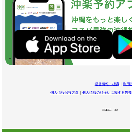
運営情報・標識
利用
個人情報保護方針
個人情報の取扱いに関する告知
©SEEC . Inc