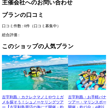
主催会社へのお問い合わせ
プランの口コミ
口コミ件数 :
0件
（口コミ募集中）
総合評価 :
このショップの人気プラン
古宇利島・カクレクマノミやウミガ
古宇利島・お手軽バナナ
メを探そう！シュノーケリングツア
ツアー・マリンスポー
ー【古宇利島周辺の海にて開催・約
開催・約15分・4歳以