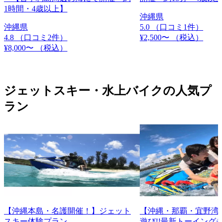
1時間・4歳以上】
沖縄県
沖縄県
5.0
（口コミ1件）
4.8
（口コミ2件）
¥2,500〜
（税込）
¥8,000〜
（税込）
ジェットスキー・水上バイクの人気プ
ラン
【沖縄本島・名護開催！】ジェット
【沖縄・那覇・宜野湾
スキー体験プラン
遊び!!最新トーイング