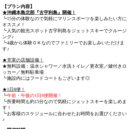
【プラン内容】
★沖縄本島北部『古宇利島』開催！
┗15分の体験なので気軽にマリンスポーツを楽しみたい方に
オススメ！
┗人気の観光スポット古宇利島をジェットスキーでクルージ
ング♪
┗4歳から体験ＯＫなのでファミリーでお楽しみいただけま
す♪
★充実の店舗設備！
★無料設備：温水シャワー／水洗トイレ／更衣室／鍵付きロ
ッカー／無料駐車場
┗施設内にはフードコートもございます◎
★1日8便！
┗
午前・午後の1日8便開催！
┗所要時間も約15分なので気軽にジェットスキーを楽しめま
す！
┗お客様のスケジュールに合わせたお時間をお選びください
♪