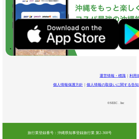
運営情報・標識
利用
個人情報保護方針
個人情報の取扱いに関する告知
©SEEC . Inc
旅行業登録番号：沖縄県知事登録旅行業 第2-368号