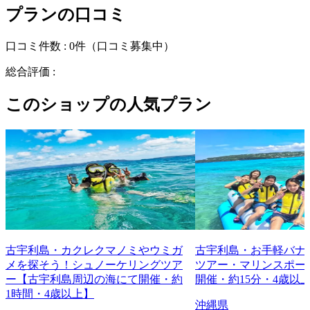
プランの口コミ
口コミ件数 :
0件
（口コミ募集中）
総合評価 :
このショップの人気プラン
古宇利島・カクレクマノミやウミガ
古宇利島・お手軽バナナ
メを探そう！シュノーケリングツア
ツアー・マリンスポー
ー【古宇利島周辺の海にて開催・約
開催・約15分・4歳以
1時間・4歳以上】
沖縄県