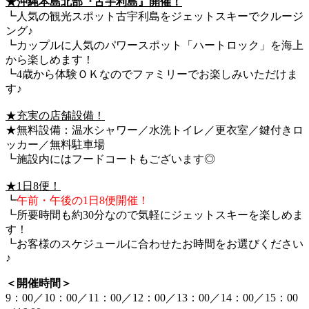
★沖縄本島北部『古宇利島』開催！
┗人気の観光スポット古宇利島をジェットスキーでクルージ
ング♪
┗カップルに人気のパワースポット「ハートロック」を海上
から楽しめます！
┗4歳から体験ＯＫなのでファミリーでお楽しみいただけま
す♪
★充実の店舗設備！
★無料設備：温水シャワー／水洗トイレ／更衣室／鍵付きロ
ッカー／無料駐車場
┗施設内にはフードコートもございます◎
★1日8便！
┗
午前・午後の1日8便開催！
┗所要時間も約30分なので気軽にジェットスキーを楽しめま
す！
┗お客様のスケジュールに合わせたお時間をお選びください
♪
＜開催時間＞
9：00／10：00／11：00／12：00／13：00／14：00／15：00