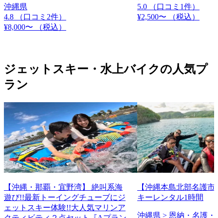
沖縄県
5.0
（口コミ1件）
4.8
（口コミ2件）
¥2,500〜
（税込）
¥8,000〜
（税込）
ジェットスキー・水上バイクの人気プ
ラン
【沖縄・那覇・宜野湾】 絶叫系海
【沖縄本島北部名護市
遊び!!最新トーイングチューブにジ
キーレンタル1時間
ェットスキー体験!!大人気マリンア
沖縄県 > 恩納・名護・
クティビティ２点セット『Aプラン