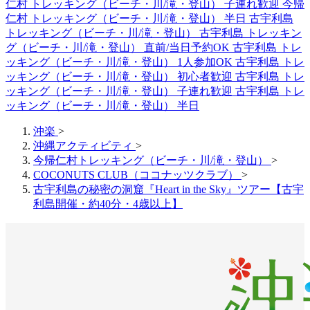
仁村 トレッキング（ビーチ・川/滝・登山） 子連れ歓迎
今帰
仁村 トレッキング（ビーチ・川/滝・登山） 半日
古宇利島
トレッキング（ビーチ・川/滝・登山）
古宇利島 トレッキン
グ（ビーチ・川/滝・登山） 直前/当日予約OK
古宇利島 トレ
ッキング（ビーチ・川/滝・登山） 1人参加OK
古宇利島 トレ
ッキング（ビーチ・川/滝・登山） 初心者歓迎
古宇利島 トレ
ッキング（ビーチ・川/滝・登山） 子連れ歓迎
古宇利島 トレ
ッキング（ビーチ・川/滝・登山） 半日
沖楽
>
沖縄アクティビティ
>
今帰仁村トレッキング（ビーチ・川/滝・登山）
>
COCONUTS CLUB（ココナッツクラブ）
>
古宇利島の秘密の洞窟『Heart in the Sky』ツアー【古宇
利島開催・約40分・4歳以上】