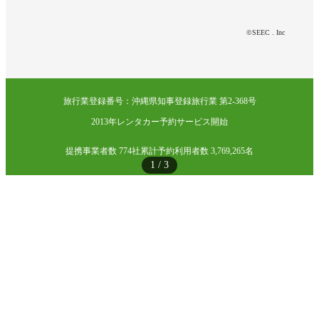
©SEEC . Inc
旅行業登録番号：沖縄県知事登録旅行業 第2-368号
2013年レンタカー予約サービス開始
提携事業者数 774社
累計予約利用者数 3,769,265名
1
/
3