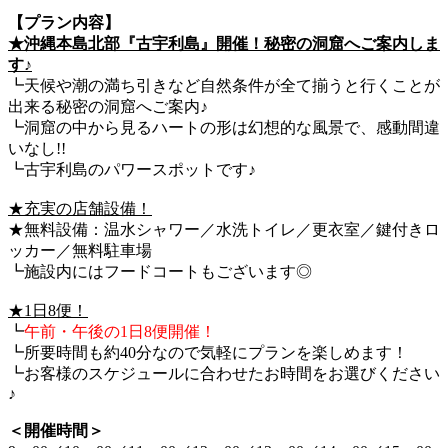
【プラン内容】
★沖縄本島北部『古宇利島』開催！秘密の洞窟へご案内しま
す♪
┗天候や潮の満ち引きなど自然条件が全て揃うと行くことが
出来る秘密の洞窟へご案内♪
┗洞窟の中から見るハートの形は幻想的な風景で、感動間違
いなし!!
┗古宇利島のパワースポットです♪
★充実の店舗設備！
★無料設備：温水シャワー／水洗トイレ／更衣室／鍵付きロ
ッカー／無料駐車場
┗施設内にはフードコートもございます◎
★1日8便！
┗
午前・午後の1日8便開催！
┗所要時間も約40分なので気軽にプランを楽しめます！
┗お客様のスケジュールに合わせたお時間をお選びください
♪
＜開催時間＞