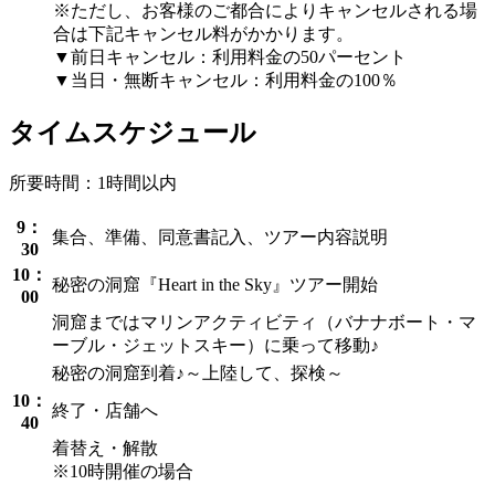
※ただし、お客様のご都合によりキャンセルされる場
合は下記キャンセル料がかかります。
▼前日キャンセル：利用料金の50パーセント
▼当日・無断キャンセル：利用料金の100％
タイムスケジュール
所要時間：1時間以内
9：
集合、準備、同意書記入、ツアー内容説明
30
10：
秘密の洞窟『Heart in the Sky』ツアー開始
00
洞窟まではマリンアクティビティ（バナナボート・マ
ーブル・ジェットスキー）に乗って移動♪
秘密の洞窟到着♪～上陸して、探検～
10：
終了・店舗へ
40
着替え・解散
※10時開催の場合