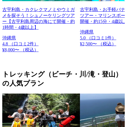
古宇利島・カクレクマノミやウミガ
古宇利島・お手軽バナナ
メを探そう！シュノーケリングツア
ツアー・マリンスポー
ー【古宇利島周辺の海にて開催・約
開催・約15分・4歳以
1時間・4歳以上】
沖縄県
沖縄県
5.0
（口コミ1件）
4.8
（口コミ2件）
¥2,500〜
（税込）
¥8,000〜
（税込）
トレッキング（ビーチ・川/滝・登山）
の人気プラン