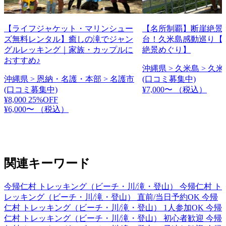
【ライフジャケット・マリンシュー
【名所制覇】断崖絶景
ズ無料レンタル】癒しの滝でジャン
台！久米島感動巡り【
グルレッキング｜家族・カップルに
絶景めぐり】
おすすめ♪
沖縄県 > 久米島 > 久
沖縄県 > 恩納・名護・本部 > 名護市
(口コミ募集中)
(口コミ募集中)
¥7,000〜
（税込）
¥8,000
25%OFF
¥6,000〜
（税込）
関連キーワード
今帰仁村 トレッキング（ビーチ・川/滝・登山）
今帰仁村 ト
レッキング（ビーチ・川/滝・登山） 直前/当日予約OK
今帰
仁村 トレッキング（ビーチ・川/滝・登山） 1人参加OK
今帰
仁村 トレッキング（ビーチ・川/滝・登山） 初心者歓迎
今帰