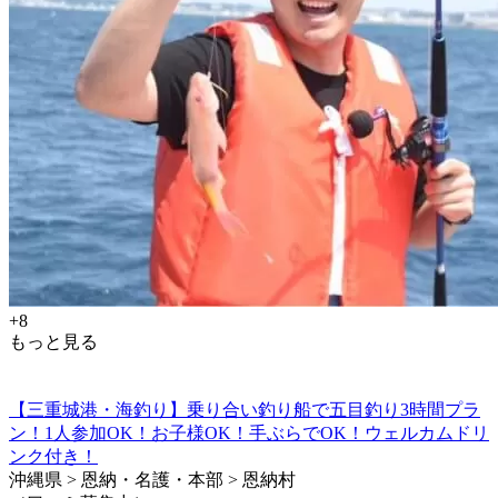
+8
もっと見る
【三重城港・海釣り】乗り合い釣り船で五目釣り3時間プラ
ン！1人参加OK！お子様OK！手ぶらでOK！ウェルカムドリ
ンク付き！
沖縄県 > 恩納・名護・本部 > 恩納村