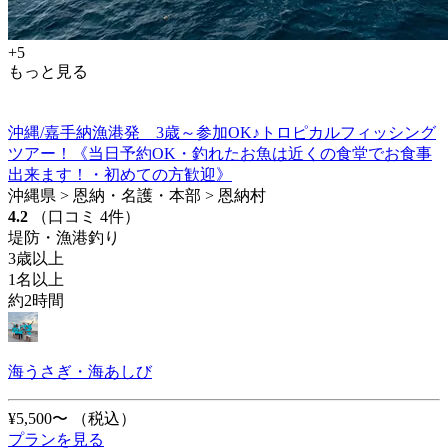
+5
もっと見る
沖縄/嘉手納漁港発 3歳～参加OK♪トロピカルフィッシング
ツアー！《当日予約OK・釣れたお魚は近くの食堂でお食事
出来ます！・初めての方歓迎》
沖縄県 > 恩納・名護・本部 > 恩納村
4.2
（口コミ 4件）
堤防・漁港釣り
3歳以上
1名以上
約2時間
海うさぎ・海あしび
¥5,500〜
（税込）
プランを見る