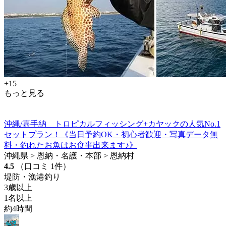
+15
もっと見る
沖縄/嘉手納 トロピカルフィッシング+カヤックの人気No.1
セットプラン！《当日予約OK・初心者歓迎・写真データ無
料・釣れたお魚はお食事出来ます♪》
沖縄県 > 恩納・名護・本部 > 恩納村
4.5
（口コミ 1件）
堤防・漁港釣り
3歳以上
1名以上
約4時間