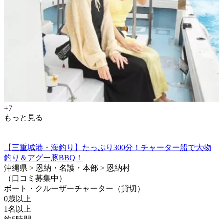
+7
もっと見る
【三重城港・海釣り】たっぷり300分！チャーター船で大物
釣り＆アグー豚BBQ！
沖縄県 > 恩納・名護・本部 > 恩納村
（口コミ募集中）
ボート・クルーザーチャーター（貸切）
0歳以上
1名以上