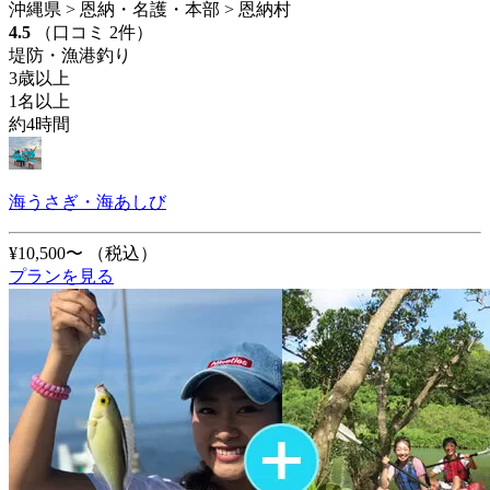
沖縄県 > 恩納・名護・本部 > 恩納村
4.5
（口コミ 2件）
堤防・漁港釣り
3歳以上
1名以上
約4時間
海うさぎ・海あしび
¥10,500〜
（税込）
プランを見る