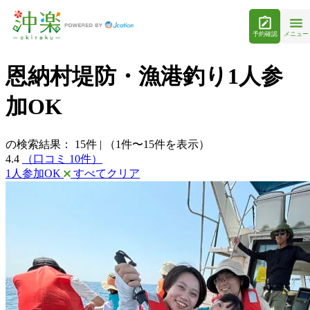
予約確認
メニュー
恩納村堤防・漁港釣り1人参
加OK
の検索結果：
15
件
|
（1件〜15件を表示）
4.4
（口コミ 10件）
1人参加OK
すべてクリア