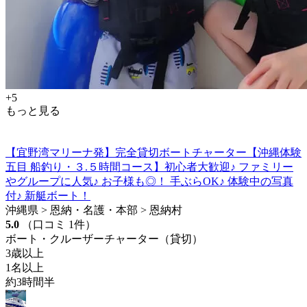
+5
もっと見る
【宜野湾マリーナ発】完全貸切ボートチャーター【沖縄体験
五目 船釣り・３.５時間コース】初心者大歓迎♪ ファミリー
やグループに人気♪ お子様も◎！ 手ぶらOK♪ 体験中の写真
付♪ 新艇ボート！
沖縄県 > 恩納・名護・本部 > 恩納村
5.0
（口コミ 1件）
ボート・クルーザーチャーター（貸切）
3歳以上
1名以上
約3時間半