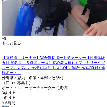
+5
もっと見る
【宜野湾マリーナ発】完全貸切ボートチャーター【沖縄体験
五目 船釣り・５時間コース】初心者大歓迎♪ ファミリーやグ
ループに人気♪ お子様も◎！ 手ぶらOK♪ 体験中の写真付♪ 新
艇ボート！
沖縄県 > 恩納・名護・本部 > 恩納村
（口コミ募集中）
ボート・クルーザーチャーター（貸切）
3歳以上
1名以上
約5時間