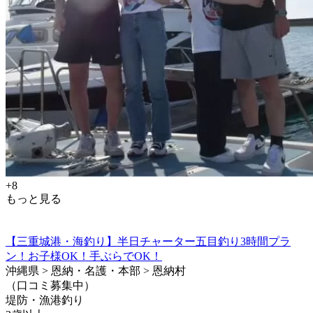
+8
もっと見る
【三重城港・海釣り】半日チャーター五目釣り3時間プラ
ン！お子様OK！手ぶらでOK！
沖縄県 > 恩納・名護・本部 > 恩納村
（口コミ募集中）
堤防・漁港釣り