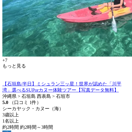
+7
もっと見る
【石垣島/半日】ミシュラン三ッ星！世界が認めた「川平
湾」選べるSUPorカヌー体験ツアー【写真データ無料】
沖縄県 > 石垣島 西表島 > 石垣市
5.0
（口コミ 1件）
シーカヤック・カヌー（海）
3歳以上
1名以上
約2時間 約2時間～3時間