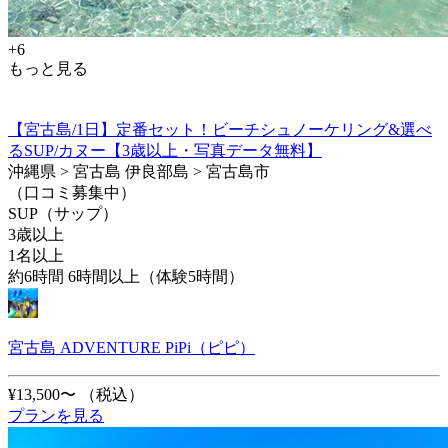
+6
もっと見る
【宮古島/1日】定番セット！ビーチシュノーケリング&選べ
るSUP/カヌー【3歳以上・写真データ無料】
沖縄県 > 宮古島 伊良部島 > 宮古島市
（口コミ募集中）
SUP（サップ）
3歳以上
1名以上
約6時間 6時間以上（体験5時間）
宮古島 ADVENTURE PiPi（ピピ）
¥13,500〜
（税込）
プランを見る