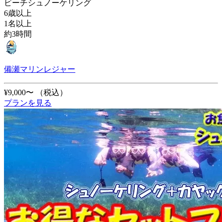
ビーチシュノーケリング
6歳以上
1名以上
約3時間
備瀬マリンレジャー
¥9,000〜
（税込）
プランを見る