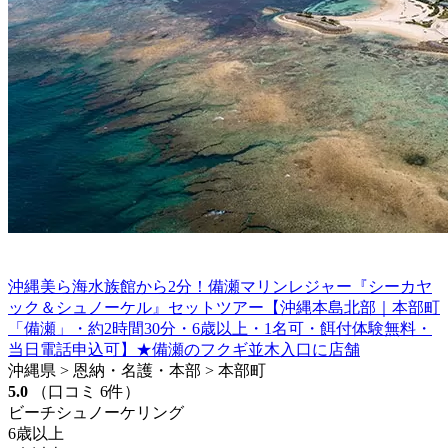
沖縄美ら海水族館から2分！備瀬マリンレジャー『シーカヤ
ック＆シュノーケル』セットツアー【沖縄本島北部｜本部町
「備瀬」・約2時間30分・6歳以上・1名可・餌付体験無料・
当日電話申込可】★備瀬のフクギ並木入口に店舗
沖縄県 > 恩納・名護・本部 > 本部町
5.0
（口コミ 6件）
ビーチシュノーケリング
6歳以上