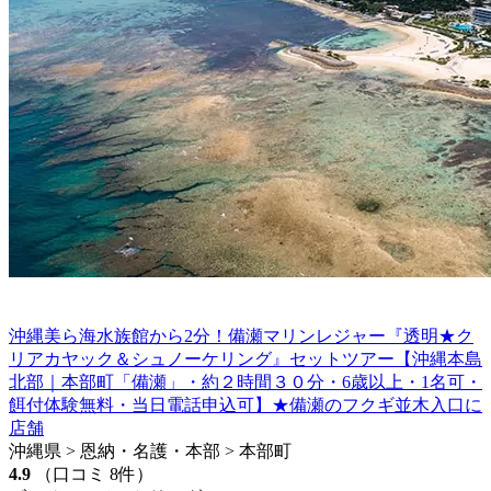
沖縄美ら海水族館から2分！備瀬マリンレジャー『透明★ク
リアカヤック＆シュノーケリング』セットツアー【沖縄本島
北部｜本部町「備瀬」・約２時間３０分・6歳以上・1名可・
餌付体験無料・当日電話申込可】★備瀬のフクギ並木入口に
店舗
沖縄県 > 恩納・名護・本部 > 本部町
4.9
（口コミ 8件）