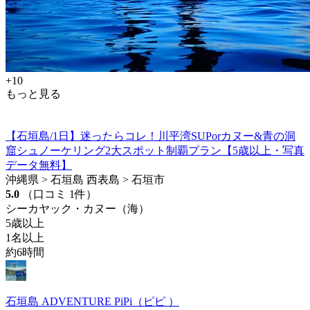
+10
もっと見る
【石垣島/1日】迷ったらコレ！川平湾SUPorカヌー&青の洞
窟シュノーケリング2大スポット制覇プラン【5歳以上・写真
データ無料】
沖縄県 > 石垣島 西表島 > 石垣市
5.0
（口コミ 1件）
シーカヤック・カヌー（海）
5歳以上
1名以上
約6時間
石垣島 ADVENTURE PiPi（ピピ ）