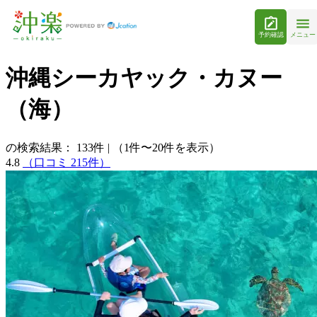
予約確認
メニュー
沖縄シーカヤック・カヌー
（海）
の検索結果：
133
件
|
（1件〜20件を表示）
4.8
（口コミ 215件）