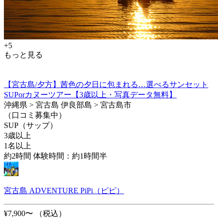
+5
もっと見る
【宮古島/夕方】茜色の夕日に包まれる…選べるサンセット
SUPorカヌーツアー【3歳以上・写真データ無料】
沖縄県 > 宮古島 伊良部島 > 宮古島市
（口コミ募集中）
SUP（サップ）
3歳以上
1名以上
約2時間 体験時間：約1時間半
宮古島 ADVENTURE PiPi（ピピ）
¥7,900〜
（税込）