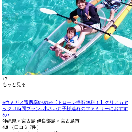
+7
もっと見る
⭐︎ウミガメ遭遇率99.9%⭐︎【ドローン撮影無料！】クリアカヤ
ック -1時間プラン- 小さいお子様連れのファミリーにおすす
め♪
沖縄県 > 宮古島 伊良部島 > 宮古島市
4.9
（口コミ 7件）