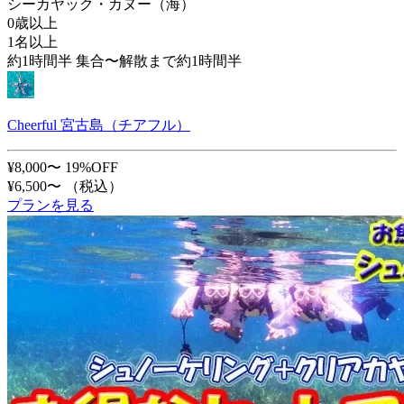
シーカヤック・カヌー（海）
0歳以上
1名以上
約1時間半 集合〜解散まで約1時間半
Cheerful 宮古島（チアフル）
¥8,000〜
19%OFF
¥6,500〜
（税込）
プランを見る