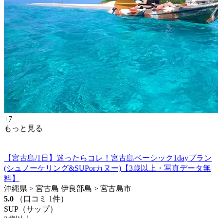
+7
もっと見る
【宮古島/1日】迷ったらコレ！宮古島ベーシック1dayプラン
(シュノーケリング&SUPorカヌー)【3歳以上・写真データ無
料】
沖縄県 > 宮古島 伊良部島 > 宮古島市
5.0
（口コミ 1件）
SUP（サップ）