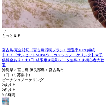
+7
もっと見る
宮古島/完全貸切《宮古島満喫プラン》遭遇率100%継続
中！！【サンセットSUP&ウミガメシュノーケリング】★子
供料金あり！★1日1組限定★撮影データ無料！★初心者大歓
迎
沖縄県 > 宮古島 伊良部島 > 宮古島市
（口コミ募集中）
ビーチシュノーケリング
2歳以上
2名以上
約3時間