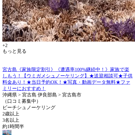
+2
もっと見る
宮古島《家族限定割引》《遭遇率100%継続中！》家族で楽
しもう！【ウミガメシュノーケリング】★送迎相談可★子供
料金あり！★当日予約OK！★写真・動画データ無料★ファ
ミリーにおすすめ！
沖縄県 > 宮古島 伊良部島 > 宮古島市
（口コミ募集中）
ビーチシュノーケリング
2歳以上
3名以上
約1時間半