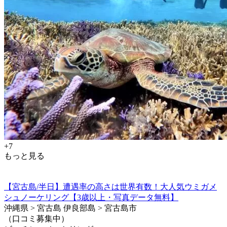
+7
もっと見る
【宮古島/半日】遭遇率の高さは世界有数！大人気ウミガメ
シュノーケリング【3歳以上・写真データ無料】
沖縄県 > 宮古島 伊良部島 > 宮古島市
（口コミ募集中）