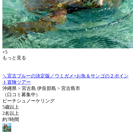
+5
もっと見る
＼宮古ブルーの決定版／ウミガメ×お魚＆サンゴの２ポイン
ト冒険ツアー
沖縄県 > 宮古島 伊良部島 > 宮古島市
（口コミ募集中）
ビーチシュノーケリング
5歳以上
2名以上
約7時間