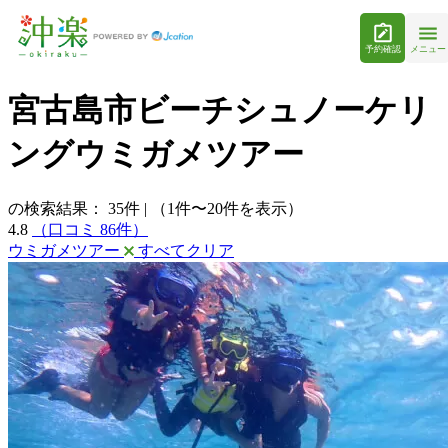
予約確認
メニュー
宮古島市ビーチシュノーケリ
ングウミガメツアー
の検索結果：
35
件
|
（1件〜20件を表示）
4.8
（口コミ 86件）
ウミガメツアー
すべてクリア