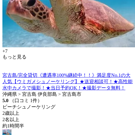
+7
もっと見る
宮古島/完全貸切《遭遇率100%継続中！！》満足度No.1の大
人気【ウミガメシュノーケリング】★送迎相談可！★高性能
水中カメラで撮影！★当日予約OK！★撮影データ無料！
沖縄県 > 宮古島 伊良部島 > 宮古島市
5.0
（口コミ 1件）
ビーチシュノーケリング
2歳以上
2名以上
約1時間半