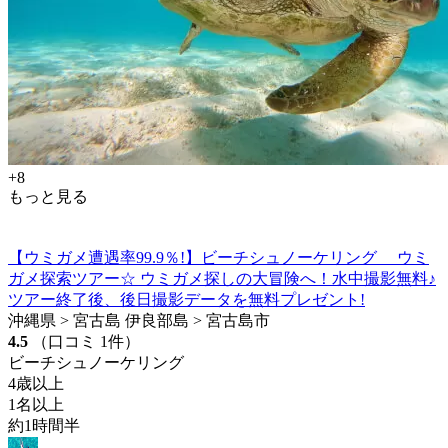
+8
もっと見る
【ウミガメ遭遇率99.9％!】ビーチシュノーケリング ウミ
ガメ探索ツアー☆ ウミガメ探しの大冒険へ！水中撮影無料♪
ツアー終了後、後日撮影データを無料プレゼント!
沖縄県 > 宮古島 伊良部島 > 宮古島市
4.5
（口コミ 1件）
ビーチシュノーケリング
4歳以上
1名以上
約1時間半