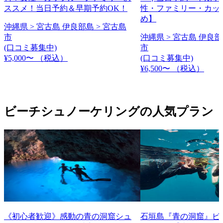
ススメ！当日予約＆早期予約OK！
性・ファミリー・カッ
め】
沖縄県 > 宮古島 伊良部島 > 宮古島
市
沖縄県 > 宮古島 伊良部
(口コミ募集中)
市
¥5,000〜
（税込）
(口コミ募集中)
¥6,500〜
（税込）
ビーチシュノーケリングの人気プラン
《初心者歓迎》感動の青の洞窟シュ
石垣島『青の洞窟』ビ