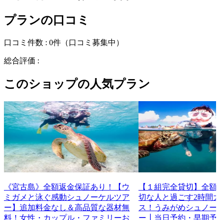
プランの口コミ
口コミ件数 :
0件
（口コミ募集中）
総合評価 :
このショップの人気プラン
《宮古島》全額返金保証あり！【ウ
【１組完全貸切】全額
ミガメと泳ぐ感動シュノーケルツア
切な人と過ごす2時間
ー】追加料金なし＆高品質な器材無
ス！うみがめシュノー
料！女性・カップル・ファミリーお
ー┃当日予約・早期予