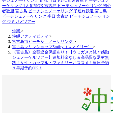
チシュノーケリング 直前/当日予約OK
宮古島 ビーチシュノ
ーケリング 1人参加OK
宮古島 ビーチシュノーケリング 初心
者歓迎
宮古島 ビーチシュノーケリング 子連れ歓迎
宮古島
ビーチシュノーケリング 半日
宮古島 ビーチシュノーケリン
グ ウミガメツアー
沖楽
>
沖縄アクティビティ
>
宮古島市ビーチシュノーケリング
>
宮古島マリンショップSmiley（スマイリー）
>
《宮古島》全額返金保証あり！【ウミガメと泳ぐ感動
シュノーケルツアー】追加料金なし＆高品質な器材無
料！女性・カップル・ファミリーおススメ！当日予約
＆早期予約OK！