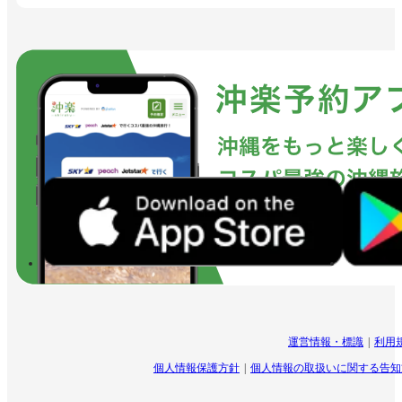
運営情報・標識
利用
個人情報保護方針
個人情報の取扱いに関する告知