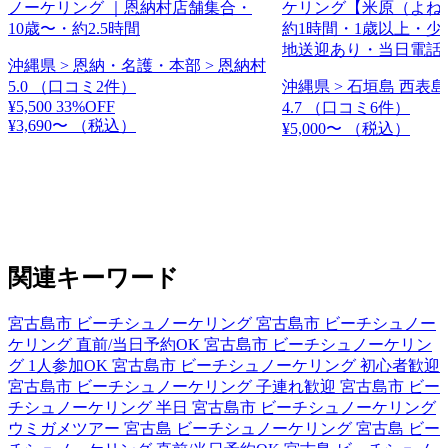
ノーケリング ｜恩納村店舗集合・
ケリング【米原（よね
10歳〜・約2.5時間
約1時間・1歳以上・少
地送迎あり・当日電話
沖縄県 > 恩納・名護・本部 > 恩納村
5.0
（口コミ2件）
沖縄県 > 石垣島 西表島
¥5,500
33%OFF
4.7
（口コミ6件）
¥3,690〜
（税込）
¥5,000〜
（税込）
関連キーワード
宮古島市 ビーチシュノーケリング
宮古島市 ビーチシュノー
ケリング 直前/当日予約OK
宮古島市 ビーチシュノーケリン
グ 1人参加OK
宮古島市 ビーチシュノーケリング 初心者歓迎
宮古島市 ビーチシュノーケリング 子連れ歓迎
宮古島市 ビー
チシュノーケリング 半日
宮古島市 ビーチシュノーケリング
ウミガメツアー
宮古島 ビーチシュノーケリング
宮古島 ビー