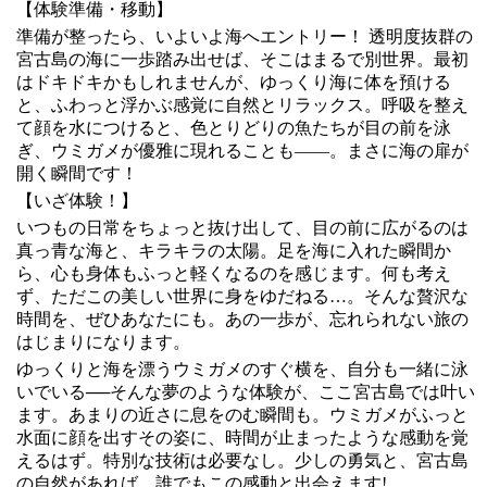
【体験準備・移動】
準備が整ったら、いよいよ海へエントリー！ 透明度抜群の
宮古島の海に一歩踏み出せば、そこはまるで別世界。最初
はドキドキかもしれませんが、ゆっくり海に体を預ける
と、ふわっと浮かぶ感覚に自然とリラックス。呼吸を整え
て顔を水につけると、色とりどりの魚たちが目の前を泳
ぎ、ウミガメが優雅に現れることも――。まさに海の扉が
開く瞬間です！
【いざ体験！】
いつもの日常をちょっと抜け出して、目の前に広がるのは
真っ青な海と、キラキラの太陽。足を海に入れた瞬間か
ら、心も身体もふっと軽くなるのを感じます。何も考え
ず、ただこの美しい世界に身をゆだねる…。そんな贅沢な
時間を、ぜひあなたにも。あの一歩が、忘れられない旅の
はじまりになります。
ゆっくりと海を漂うウミガメのすぐ横を、自分も一緒に泳
いでいる──そんな夢のような体験が、ここ宮古島では叶い
ます。あまりの近さに息をのむ瞬間も。ウミガメがふっと
水面に顔を出すその姿に、時間が止まったような感動を覚
えるはず。特別な技術は必要なし。少しの勇気と、宮古島
の自然があれば、誰でもこの感動と出会えます!