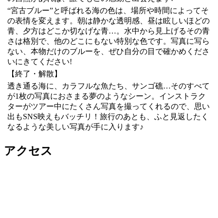
“宮古ブルー”と呼ばれる海の色は、場所や時間によってそ
の表情を変えます。朝は静かな透明感、昼は眩しいほどの
青、夕方はどこか切なげな青…。水中から見上げるその青
さは格別で、他のどこにもない特別な色です。写真に写ら
ない、本物だけのブルーを、ぜひ自分の目で確かめくださ
いにきてください!
【終了・解散】
透き通る海に、カラフルな魚たち、サンゴ礁…そのすべて
が1枚の写真におさまる夢のようなシーン。インストラク
ターがツアー中にたくさん写真を撮ってくれるので、思い
出もSNS映えもバッチリ！旅行のあとも、ふと見返したく
なるような美しい写真が手に入ります♪
アクセス