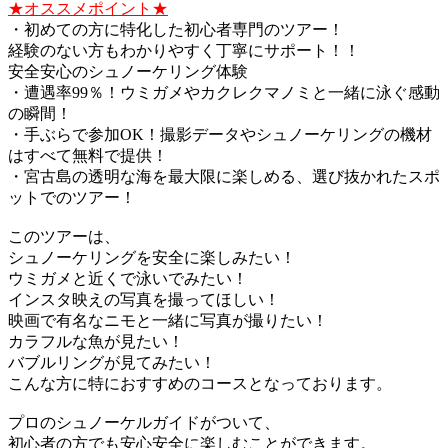
★オススメポイント★
・初めての方に特化した初心者専門のツアー！
経験のない方もわかりやすく丁寧にサポート！！
安全安心のシュノーケリング体験
・遭遇率99％！ウミガメやカクレクマノミと一緒に泳ぐ感動
の瞬間！
・手ぶらで参加OK！撮影データやシュノーケリングの機材
はすべて無料で提供！
・宮古島の透明な海を最大限に楽しめる、選び抜かれたスポ
ットでのツアー！
このツアーは、
シュノーケリングを安全に楽しみたい！
ウミガメと近くで泳いでみたい！
インスタ映えの写真を撮ってほしい！
映画で有名なニモと一緒に写真が撮りたい！
カラフルな魚が見たい！
バブルリングが見てみたい！
こんな方に特におすすめのコースとなっております。
プロのシュノーケルガイドがついて、
初心者の方でも安心安全に楽しむことができます。