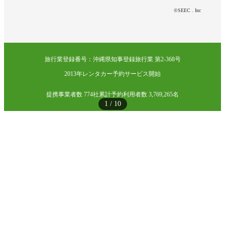
©SEEC . Inc
旅行業登録番号：沖縄県知事登録旅行業 第2-368号
2013年レンタカー予約サービス開始
提携事業者数 774社
累計予約利用者数 3,769,265名
1
/
10