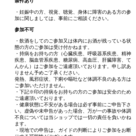
条件あり
・妊娠中の方、視覚、聴覚、身体に障害のある方の参
加に関しましては、事前にご相談ください。
参加不可
・飲酒をしてのご参加又は体内にお酒が残っている状
態の方のご参加は受け付かねます。
・持病をお持ちの方（心臓疾患、呼吸器系疾患、精神
疾患、脳血管系疾患、糖尿病、高血圧、肝臓障害、て
んかん）はご参加をご遠慮頂いております。申し訳あ
りません予めご了承ください。
発熱、風邪症状、下痢や嘔吐など体調不良のある方は
ご参加いただけません。
・下記※印の持病をお持ちの方のご参加は安全のため
ご遠慮頂いております。
・健康状態に不安がある場合は必ず事前にご申告下さ
い。虚偽や未申告があった場合、万が一の事故や体調
不良については当ショップでは一切の責任を負いかね
ます。
・現地での申告は、ガイドの判断によりご参加をお断