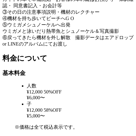
認・ 同意書記入・お会計等
③その日の注意事項説明・機材のレクチャー
④機材を持ち歩いてビーチへG O
⑤ウミガメシュノーケルへ出発
ウミガメと泳いだり熱帯魚とシュノーケル＆写真撮影
⑥戻ってきたら機材を外し解散 撮影データはエアドロップ
or LINEのアルバムにてお渡し
料金について
基本料金
人数
¥12,000
50%OFF
¥6,000〜
子
¥12,000
58%OFF
¥5,000〜
※価格は全て税込表示です。