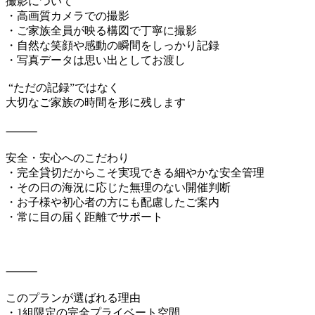
撮影について
・高画質カメラでの撮影
・ご家族全員が映る構図で丁寧に撮影
・自然な笑顔や感動の瞬間をしっかり記録
・写真データは思い出としてお渡し
“ただの記録”ではなく
大切なご家族の時間を形に残します
⸻
安全・安心へのこだわり
・完全貸切だからこそ実現できる細やかな安全管理
・その日の海況に応じた無理のない開催判断
・お子様や初心者の方にも配慮したご案内
・常に目の届く距離でサポート
⸻
このプランが選ばれる理由
・1組限定の完全プライベート空間