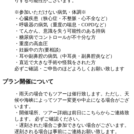
りする可能性がございます。
※参加いただけない病気・体調※
・心臓疾患（狭心症・不整脈・心不全など）
・呼吸器の病気（重度の喘息・COPDなど）
・てんかん、意識を失う可能性のある持病
・糖尿病でコントロールが不十分な方
・重度の高血圧
・妊娠中の方(要相談)
・耳や副鼻腔の病気（中耳炎・副鼻腔炎など）
・直近で大きな手術や怪我をされた方
必ずご確認・ご申告のほどよろしくお願い致します
プラン開催について
・雨天の場合でもツアーは催行致します。ただし、天
候や海峡によってツアー変更や中止になる場合がござ
います。
・開催場所、ツアー詳細は前日にこちらからご連絡致
します。 必ずご確認ください。
・遅刻された場合ご参加できない場合がございます。
遅刻される場合は事前にご連絡お願い致します。