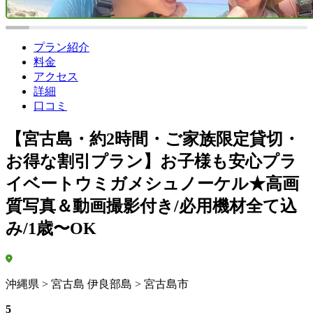
プラン紹介
料金
アクセス
詳細
口コミ
【宮古島・約2時間・ご家族限定貸切・
お得な割引プラン】お子様も安心プラ
イベートウミガメシュノーケル★高画
質写真＆動画撮影付き/必用機材全て込
み/1歳〜OK
沖縄県 > 宮古島 伊良部島 > 宮古島市
5