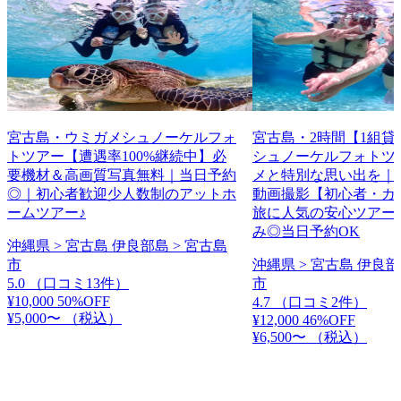
宮古島・ウミガメシュノーケルフォ
宮古島・2時間【1組貸
トツアー【遭遇率100%継続中】必
シュノーケルフォトツ
要機材＆高画質写真無料｜当日予約
メと特別な思い出を｜
◎｜初心者歓迎少人数制のアットホ
動画撮影【初心者・カ
ームツアー♪
旅に人気の安心ツアー
み◎当日予約OK
沖縄県 > 宮古島 伊良部島 > 宮古島
市
沖縄県 > 宮古島 伊良部
5.0
（口コミ13件）
市
¥10,000
50%OFF
4.7
（口コミ2件）
¥5,000〜
（税込）
¥12,000
46%OFF
¥6,500〜
（税込）