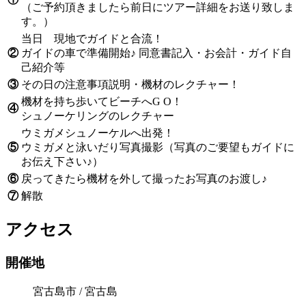
（ご予約頂きましたら前日にツアー詳細をお送り致しま
す。）
当日 現地でガイドと合流！
②
ガイドの車で準備開始♪ 同意書記入・お会計・ガイド自
己紹介等
③
その日の注意事項説明・機材のレクチャー！
機材を持ち歩いてビーチへG O！
④
シュノーケリングのレクチャー
ウミガメシュノーケルへ出発！
⑤
ウミガメと泳いだり写真撮影（写真のご要望もガイドに
お伝え下さい♪）
⑥
戻ってきたら機材を外して撮ったお写真のお渡し♪
⑦
解散
アクセス
開催地
宮古島市 / 宮古島