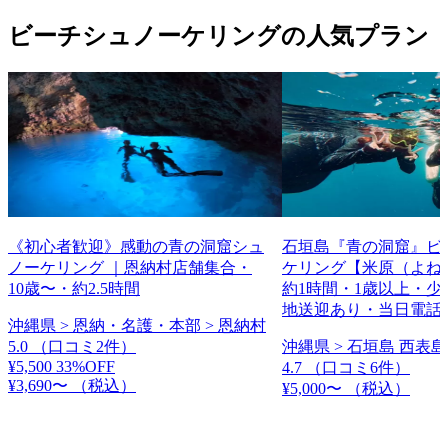
ビーチシュノーケリングの人気プラン
《初心者歓迎》感動の青の洞窟シュ
石垣島『青の洞窟』ビ
ノーケリング ｜恩納村店舗集合・
ケリング【米原（よね
10歳〜・約2.5時間
約1時間・1歳以上・少
地送迎あり・当日電話
沖縄県 > 恩納・名護・本部 > 恩納村
5.0
（口コミ2件）
沖縄県 > 石垣島 西表島
¥5,500
33%OFF
4.7
（口コミ6件）
¥3,690〜
（税込）
¥5,000〜
（税込）