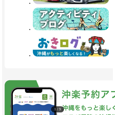
1
/
9