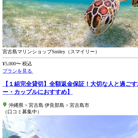
宮古島マリンショップSmiley（スマイリー）
¥5,000〜
税込
プランを見る
【１組完全貸切】全額返金保証！大切な人と過ごす
ー・カップルにおすすめ】
沖縄県 > 宮古島 伊良部島 > 宮古島市
（口コミ募集中）