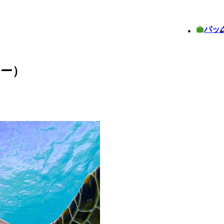
パッ
リー）