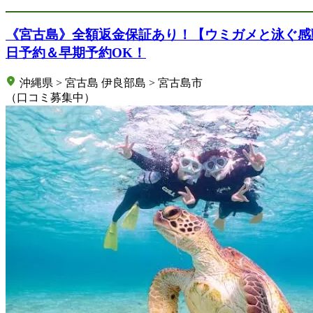
《宮古島》全額返金保証あり！【ウミガメと泳ぐ感
日予約＆早期予約OK！
沖縄県 > 宮古島 伊良部島 > 宮古島市
（口コミ募集中）