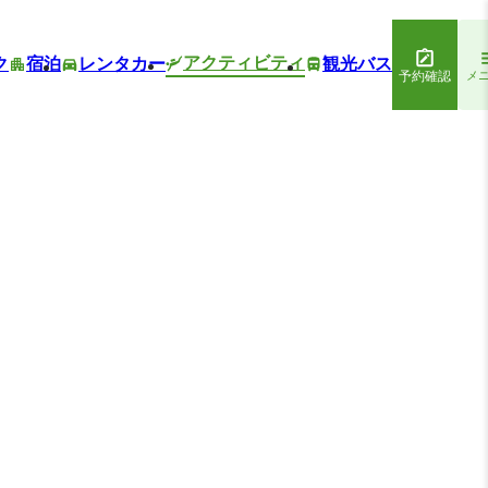
アクティビティ
ク
宿泊
レンタカー
観光バス
予約確認
メ