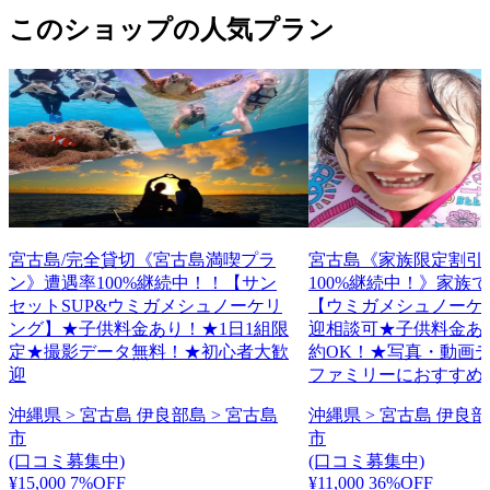
このショップの人気プラン
宮古島/完全貸切《宮古島満喫プラ
宮古島《家族限定割引
ン》遭遇率100%継続中！！【サン
100%継続中！》家族
セットSUP&ウミガメシュノーケリ
【ウミガメシュノーケ
ング】★子供料金あり！★1日1組限
迎相談可★子供料金あ
定★撮影データ無料！★初心者大歓
約OK！★写真・動画
迎
ファミリーにおすすめ
沖縄県 > 宮古島 伊良部島 > 宮古島
沖縄県 > 宮古島 伊良部
市
市
(口コミ募集中)
(口コミ募集中)
¥15,000
7%OFF
¥11,000
36%OFF