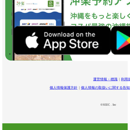
運営情報・標識
利用
個人情報保護方針
個人情報の取扱いに関する告知
©SEEC . Inc