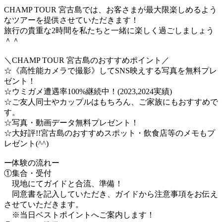
CHAMP TOUR 宮古島では、お客さまが最大限楽しめるよう
なツアーを提供させていただきます！
旅行の貴重な2時間を私たちと一緒に楽しく過ごしましょう
＾＾
＼CHAMP TOUR 宮古島のおすすめポイント／
☆《高性能カメラで撮影》してSNS映えする写真を無料プレ
ゼント！
☆ウミガメ遭遇率100%継続中！(2023,2024実績)
☆ご友人同士やカップルはもちろん、ご家族にもおすすめで
す。
☆写真・動画データ無料プレゼント！
☆大好評!!宮古島のおすすめスポット・飲食店等のメモもプ
レゼント(^^)
ー体験の流れー
①集合・受付
現地にてガイドと合流、準備！
同意書を記入していただき、ガイドから注意事項をお伝え
させていただきます。
※当日ベストポイントへご案内します！