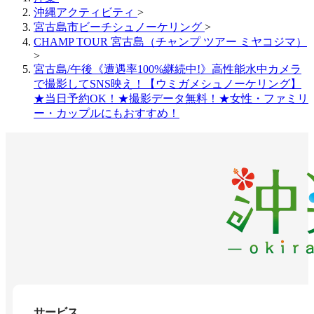
沖縄アクティビティ
>
宮古島市ビーチシュノーケリング
>
CHAMP TOUR 宮古島（チャンプ ツアー ミヤコジマ）
>
宮古島/午後《遭遇率100%継続中!》高性能水中カメラ
で撮影してSNS映え！【ウミガメシュノーケリング】
★当日予約OK！★撮影データ無料！★女性・ファミリ
ー・カップルにもおすすめ！
サービス