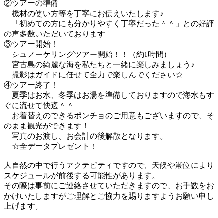
②ツアーの準備
機材の使い方等を丁寧にお伝えいたします♪
「初めての方にも分かりやすく丁寧だった＾＾」との好評
の声多数いただいております！
③ツアー開始！
シュノーケリングツアー開始！！（約1時間）
宮古島の綺麗な海を私たちと一緒に楽しみましょう♪
撮影はガイドに任せて全力で楽しんでください☆
④ツアー終了！
夏季はお水、冬季はお湯を準備しておりますので海水もす
ぐに流せて快適＾＾
お着替えのできるポンチョのご用意もございますので、そ
のまま観光ができます！
写真のお渡し、お会計の後解散となります。
☆全データプレゼント！
大自然の中で行うアクテビティですので、天候や潮位により
スケジュールが前後する可能性があります。
その際は事前にご連絡させていただきますので、お手数をお
かけいたしますがご理解とご協力を賜りますようお願い申し
上げます。