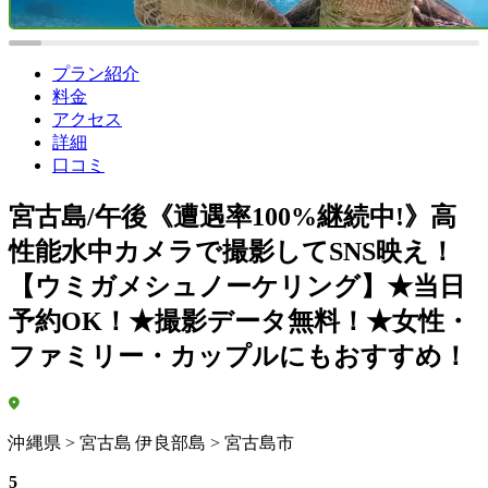
プラン紹介
料金
アクセス
詳細
口コミ
宮古島/午後《遭遇率100%継続中!》高
性能水中カメラで撮影してSNS映え！
【ウミガメシュノーケリング】★当日
予約OK！★撮影データ無料！★女性・
ファミリー・カップルにもおすすめ！
沖縄県 > 宮古島 伊良部島 > 宮古島市
5