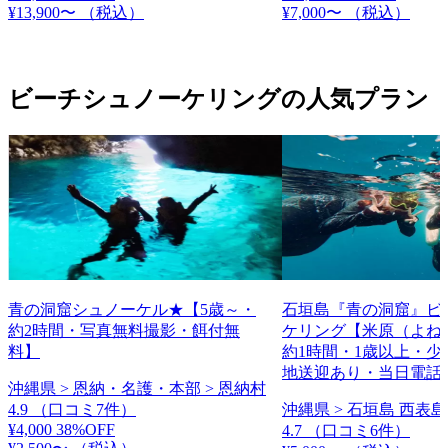
¥13,900〜
（税込）
¥7,000〜
（税込）
ビーチシュノーケリングの人気プラン
青の洞窟シュノーケル★【5歳～・
石垣島『青の洞窟』ビ
約2時間・写真無料撮影・餌付無
ケリング【米原（よね
料】
約1時間・1歳以上・少
地送迎あり・当日電話
沖縄県 > 恩納・名護・本部 > 恩納村
4.9
（口コミ7件）
沖縄県 > 石垣島 西表島
¥4,000
38%OFF
4.7
（口コミ6件）