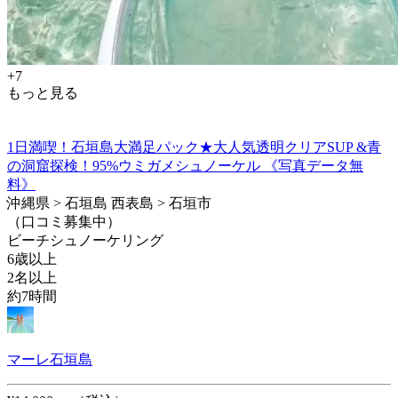
+7
もっと見る
1日満喫！石垣島大満足パック★大人気透明クリアSUP &青
の洞窟探検！95%ウミガメシュノーケル 《写真データ無
料》
沖縄県 > 石垣島 西表島 > 石垣市
（口コミ募集中）
ビーチシュノーケリング
6歳以上
2名以上
約7時間
マーレ石垣島