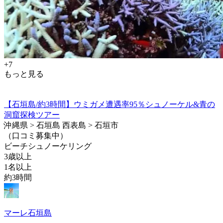
+7
もっと見る
【石垣島/約3時間】ウミガメ遭遇率95％シュノーケル&青の
洞窟探検ツアー
沖縄県 > 石垣島 西表島 > 石垣市
（口コミ募集中）
ビーチシュノーケリング
3歳以上
1名以上
約3時間
マーレ石垣島