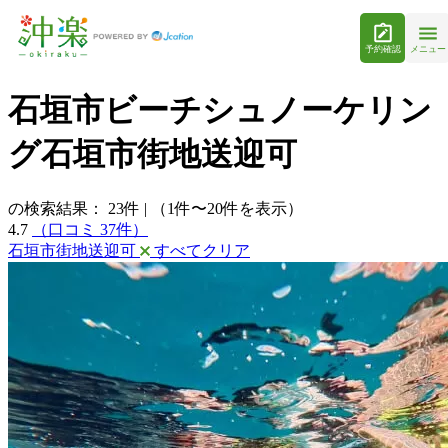
予約確認
メニュー
石垣市ビーチシュノーケリン
グ石垣市街地送迎可
の検索結果：
23
件
|
（1件〜20件を表示）
4.7
（口コミ 37件）
石垣市街地送迎可
すべてクリア