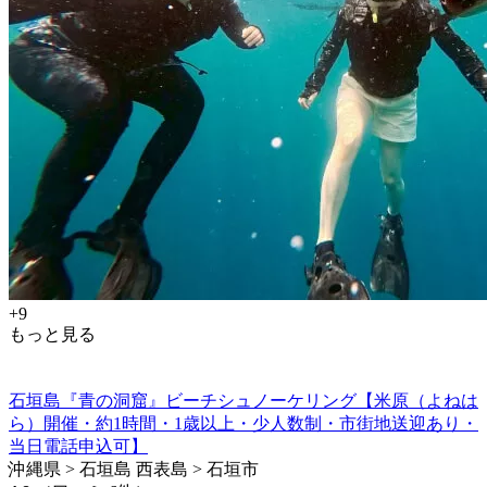
+9
もっと見る
石垣島『青の洞窟』ビーチシュノーケリング【米原（よねは
ら）開催・約1時間・1歳以上・少人数制・市街地送迎あり・
当日電話申込可】
沖縄県 > 石垣島 西表島 > 石垣市