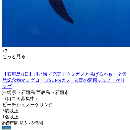
+7
もっと見る
【石垣島/1日】川と海で充実！ウミガメと泳げるかも！？天
然記念物マングローブSUPorカヌー&青の洞窟シュノーケリ
ング
沖縄県 > 石垣島 西表島 > 石垣市
（口コミ募集中）
ビーチシュノーケリング
5歳以上
1名以上
約5時間 約5～6時間