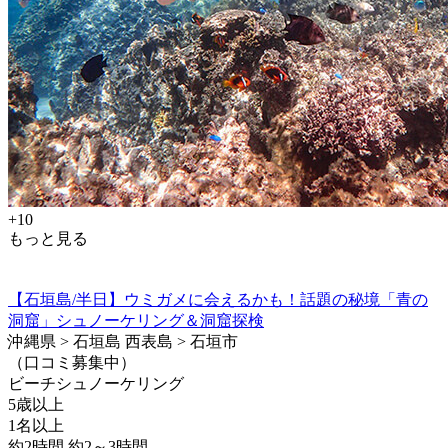
+10
もっと見る
【石垣島/半日】ウミガメに会えるかも！話題の秘境「青の
洞窟」シュノーケリング＆洞窟探検
沖縄県 > 石垣島 西表島 > 石垣市
（口コミ募集中）
ビーチシュノーケリング
5歳以上
1名以上
約2時間 約2～3時間