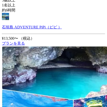
5歳以上
1名以上
約6時間
石垣島 ADVENTURE PiPi（ピピ ）
¥13,500〜
（税込）
プランを見る