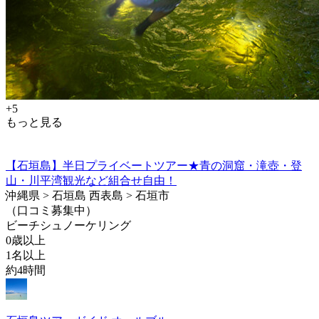
+5
もっと見る
【石垣島】半日プライベートツアー★青の洞窟・滝壺・登
山・川平湾観光など組合せ自由！
沖縄県 > 石垣島 西表島 > 石垣市
（口コミ募集中）
ビーチシュノーケリング
0歳以上
1名以上
約4時間