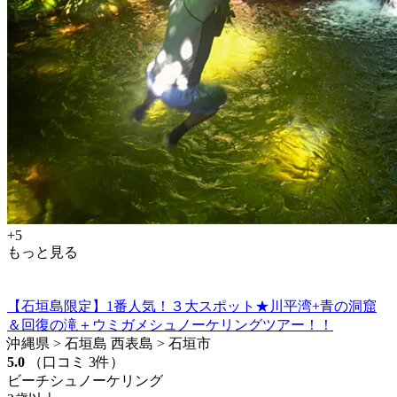
+5
もっと見る
【石垣島限定】1番人気！３大スポット★川平湾+青の洞窟
＆回復の滝＋ウミガメシュノーケリングツアー！！
沖縄県 > 石垣島 西表島 > 石垣市
5.0
（口コミ 3件）
ビーチシュノーケリング