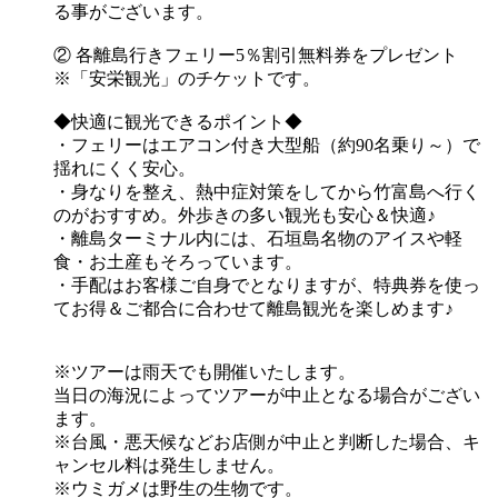
る事がございます。
② 各離島行きフェリー5％割引無料券をプレゼント
※「安栄観光」のチケットです。
◆快適に観光できるポイント◆
・フェリーはエアコン付き大型船（約90名乗り～）で
揺れにくく安心。
・身なりを整え、熱中症対策をしてから竹富島へ行く
のがおすすめ。外歩きの多い観光も安心＆快適♪
・離島ターミナル内には、石垣島名物のアイスや軽
食・お土産もそろっています。
・手配はお客様ご自身でとなりますが、特典券を使っ
てお得＆ご都合に合わせて離島観光を楽しめます♪
※ツアーは雨天でも開催いたします。
当日の海況によってツアーが中止となる場合がござい
ます。
※台風・悪天候などお店側が中止と判断した場合、キ
ャンセル料は発生しません。
※ウミガメは野生の生物です。