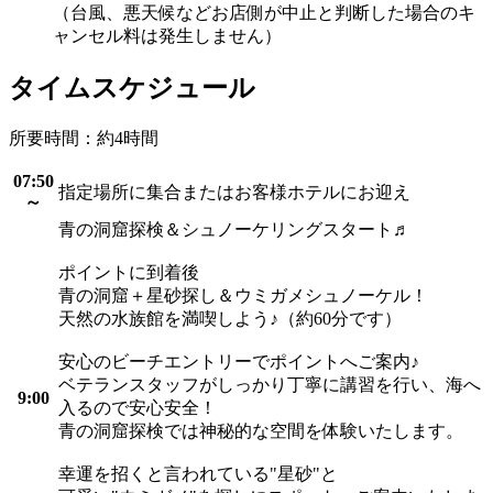
（台風、悪天候などお店側が中止と判断した場合のキ
ャンセル料は発生しません）
タイムスケジュール
所要時間：約4時間
07:50
指定場所に集合またはお客様ホテルにお迎え
～
青の洞窟探検＆シュノーケリングスタート♬
ポイントに到着後
青の洞窟＋星砂探し＆ウミガメシュノーケル！
天然の水族館を満喫しよう♪（約60分です）
安心のビーチエントリーでポイントへご案内♪
ベテランスタッフがしっかり丁寧に講習を行い、海へ
9:00
入るので安心安全！
青の洞窟探検では神秘的な空間を体験いたします。
幸運を招くと言われている"星砂"と