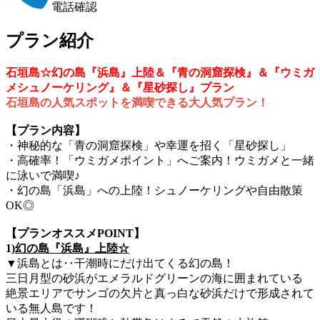
電話確認
プラン紹介
石垣島☆幻の島『浜島』上陸＆『青の洞窟探検』＆『ウミガ
メシュノーケリング』＆『星砂探し』プラン
石垣島の人気スポットを満喫できる大人気プラン！
【プラン内容】
・神秘的な「青の洞窟探検」や幸運を招く「星砂探し」
・高確率！「ウミガメポイント」へご案内！ウミガメと一緒
に泳いで満喫♪
・幻の島「浜島」への上陸！シュノーケリングや自由散策
OK◎
【プランオススメPOINT】
1)
幻の島
『浜島』上陸☆
▼浜島とは‥干潮時にだけ出てくる幻の島！
三日月型の砂浜がエメラルドグリーンの海に囲まれている
絶景エリアでサンゴの欠片と真っ白な砂浜だけで形成されて
いる無人島です！