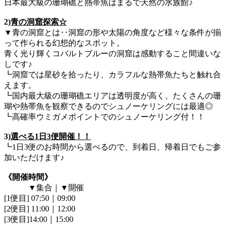
日本最大級の珊瑚礁と熱帯魚はまるで天然の水族館♪
2)
青の洞窟探索☆
▼青の洞窟とは‥洞窟の形や太陽の角度など様々な条件が揃
って作られる幻想的なスポット。
青く光り輝くコバルトブルーの洞窟は感動すること間違いな
しです♪
┗洞窟では星砂を拾ったり、カラフルな熱帯魚たちと触れ合
えます。
┗国内最大級の珊瑚礁エリアは透明度が高く、たくさんの珊
瑚や熱帯魚を観察できるのでシュノーケリングには最適◎
┗高確率ウミガメポイントでのシュノーケリング付！！
3)
選べる1日3便開催！！
┗1日3便のお時間から選べるので、到着日、帰着日でもご参
加いただけます♪
《開催時間》
▼集合｜▼開催
[1便目] 07:50｜09:00
[2便目] 11:00｜12:00
[3便目]14:00｜15:00