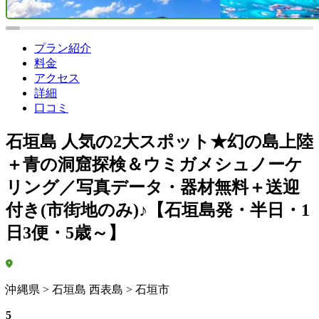
プラン紹介
料金
アクセス
詳細
口コミ
石垣島 人気の2大スポット★幻の島上陸
＋青の洞窟探検＆ウミガメシュノーケ
リング／写真データ・器材無料＋送迎
付き(市街地のみ)♪【石垣島発・半日・1
日3便・5歳～】
沖縄県 > 石垣島 西表島 > 石垣市
5