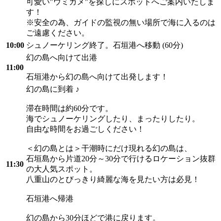
可愛い"ウミガメ"を探しにスポットへご案内いたしま
す！
※安全の為、ガイドの監視の無い場所で海に入るのは
ご遠慮ください。
10:00
シュノーケリング終了。石垣港へ移動 (60分)
幻の島へ向けて出港
11:00
石垣港から幻の島へ向けて出発します！
幻の島に到着 ♪
滞在時間は約60分です。
海でシュノーケリングしたり、まったりしたり。
自由な時間をお過ごしください！
＜幻の島とは＞干潮時にだけ現れる幻の島は、
石垣島から片道20分～30分で行けるロケーション抜群
11:30
の大人気スポット。
八重山のとびっきり綺麗な海を見たい方は必見！
石垣港へ帰港
幻の島から30分ほどで港に戻ります。