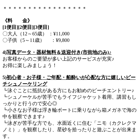
＊＊＊＊＊＊＊＊＊＊＊＊＊＊＊＊＊
《料 金》
[1便目][2便目][3便目]
〇大人（12～65歳） ：¥11,000
〇子供（5～11歳） ：¥9,800
4)
写真データ・器材無料＆送迎付き(市街地のみ)♪
お客様からのご要望が多い上記のサービスが充実♪
お得に楽しみましょう！
5)
初心者・お子様・ご年配・船酔いが心配な方に嬉しいビー
チシュノーケリング
┗泳ぐことに抵抗がある方にもお勧めのビーチエントリー♪
┗シュノーケルが苦手でもライフジャケット着用、講習もし
っかりと行うので安心◎
┗小さなお子様は浮き輪ボートに乗りながら箱メガネで海の
中を観察できます♪
┗泳ぎが苦手な方でも、水面近くに住む「ニモ（カクレクマ
ノミ）」を観察したり、星砂を拾ったりと遊ぶことが出来ま
す。