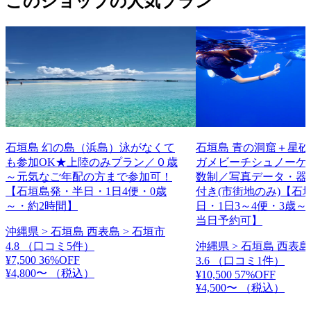
このショップの人気プラン
石垣島 幻の島（浜島）泳がなくて
石垣島 青の洞窟＋星
も参加OK★上陸のみプラン／０歳
ガメビーチシュノーケ
～元気なご年配の方まで参加可！
数制／写真データ・器
【石垣島発・半日・1日4便・0歳
付き(市街地のみ)【石
～・約2時間】
日・1日3～4便・3歳～
当日予約可】
沖縄県 > 石垣島 西表島 > 石垣市
4.8
（口コミ5件）
沖縄県 > 石垣島 西表島
¥7,500
36%OFF
3.6
（口コミ1件）
¥4,800〜
（税込）
¥10,500
57%OFF
¥4,500〜
（税込）