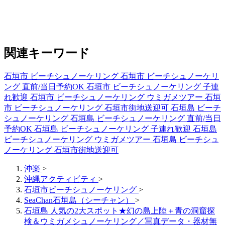
関連キーワード
石垣市 ビーチシュノーケリング
石垣市 ビーチシュノーケリ
ング 直前/当日予約OK
石垣市 ビーチシュノーケリング 子連
れ歓迎
石垣市 ビーチシュノーケリング ウミガメツアー
石垣
市 ビーチシュノーケリング 石垣市街地送迎可
石垣島 ビーチ
シュノーケリング
石垣島 ビーチシュノーケリング 直前/当日
予約OK
石垣島 ビーチシュノーケリング 子連れ歓迎
石垣島
ビーチシュノーケリング ウミガメツアー
石垣島 ビーチシュ
ノーケリング 石垣市街地送迎可
沖楽
>
沖縄アクティビティ
>
石垣市ビーチシュノーケリング
>
SeaChan石垣島（シーチャン）
>
石垣島 人気の2大スポット★幻の島上陸＋青の洞窟探
検＆ウミガメシュノーケリング／写真データ・器材無