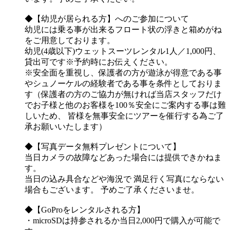
◆【幼児が居られる方】へのご参加について
幼児には乗る事が出来るフロート状の浮きと箱めがね
をご用意しております。
幼児(4歳以下)ウェットスーツレンタル1人／1,000円、
貸出可です※予約時にお伝えください。
※安全面を重視し、保護者の方が遊泳が得意である事
やシュノーケルの経験者である事を条件としておりま
す（保護者の方のご協力が無ければ当店スタッフだけ
でお子様と他のお客様を100％安全にご案内する事は難
しいため、 皆様を無事安全にツアーを催行する為ご了
承お願いいたします）
◆【写真データ無料プレゼントについて】
当日カメラの故障などあった場合には提供できかねま
す。
当日の込み具合などや海況で 満足行く写真にならない
場合もございます。 予めご了承くださいませ。
◆【GoProをレンタルされる方】
・microSDは持参されるか当日2,000円で購入が可能で