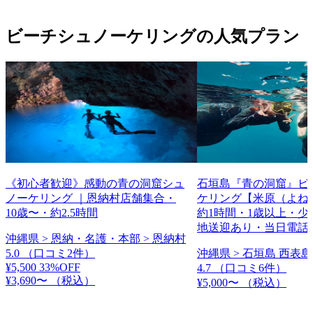
ビーチシュノーケリングの人気プラン
《初心者歓迎》感動の青の洞窟シュ
石垣島『青の洞窟』ビ
ノーケリング ｜恩納村店舗集合・
ケリング【米原（よね
10歳〜・約2.5時間
約1時間・1歳以上・少
地送迎あり・当日電話
沖縄県 > 恩納・名護・本部 > 恩納村
5.0
（口コミ2件）
沖縄県 > 石垣島 西表島
¥5,500
33%OFF
4.7
（口コミ6件）
¥3,690〜
（税込）
¥5,000〜
（税込）