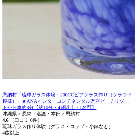
恩納村「琉球ガラス体験・200CCビアグラス作り（クラウド
模様）」★ANAインターコンチネンタル万座ビーチリゾー
トから車約3分【約10分・4歳以上・1名可】
沖縄県 > 恩納・名護・本部 > 恩納村
4.6
（口コミ 6件）
琉球ガラス作り体験（グラス・コップ・小鉢など）
4歳以上