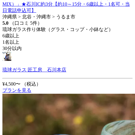
MIX）」★石川IC約3分【約10～15分・6歳以上・1名可・当
日電話申込可】
沖縄県 > 北谷・沖縄市 > うるま市
5.0
（口コミ 5件）
琉球ガラス作り体験（グラス・コップ・小鉢など）
6歳以上
1名以上
30分以内
琉球ガラス 匠工房 石川本店
¥4,500〜
（税込）
プランを見る