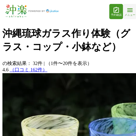
予約確認
メニュー
沖縄琉球ガラス作り体験（グ
ラス・コップ・小鉢など）
の検索結果：
32
件
|
（1件〜20件を表示）
4.6
（口コミ 162件）