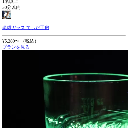
1名以上
30分以内
琉球ガラス てぃだ工房
¥5,280〜
（税込）
プランを見る