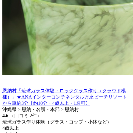
恩納村「琉球ガラス体験・ロックグラス作り（クラウド模
様）」★ANAインターコンチネンタル万座ビーチリゾート
から車約3分【約10分・4歳以上・1名可】
沖縄県 > 恩納・名護・本部 > 恩納村
4.6
（口コミ 2件）
琉球ガラス作り体験（グラス・コップ・小鉢など）
4歳以上