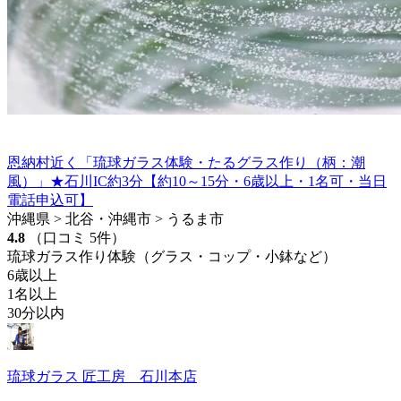
恩納村近く「琉球ガラス体験・たるグラス作り（柄：潮
風）」★石川IC約3分【約10～15分・6歳以上・1名可・当日
電話申込可】
沖縄県 > 北谷・沖縄市 > うるま市
4.8
（口コミ 5件）
琉球ガラス作り体験（グラス・コップ・小鉢など）
6歳以上
1名以上
30分以内
琉球ガラス 匠工房 石川本店