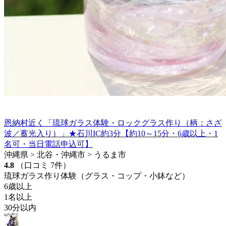
恩納村近く「琉球ガラス体験・ロックグラス作り（柄：さざ
波／蓄光入り）」★石川IC約3分【約10～15分・6歳以上・1
名可・当日電話申込可】
沖縄県 > 北谷・沖縄市 > うるま市
4.8
（口コミ 7件）
琉球ガラス作り体験（グラス・コップ・小鉢など）
6歳以上
1名以上
30分以内