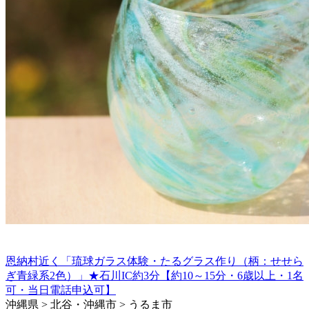
恩納村近く「琉球ガラス体験・たるグラス作り（柄：せせら
ぎ青緑系2色）」★石川IC約3分【約10～15分・6歳以上・1名
可・当日電話申込可】
沖縄県 > 北谷・沖縄市 > うるま市