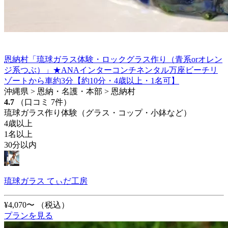
恩納村「琉球ガラス体験・ロックグラス作り（青系orオレン
ジ系つぶ）」★ANAインターコンチネンタル万座ビーチリ
ゾートから車約3分【約10分・4歳以上・1名可】
沖縄県 > 恩納・名護・本部 > 恩納村
4.7
（口コミ 7件）
琉球ガラス作り体験（グラス・コップ・小鉢など）
4歳以上
1名以上
30分以内
琉球ガラス てぃだ工房
¥4,070〜
（税込）
プランを見る