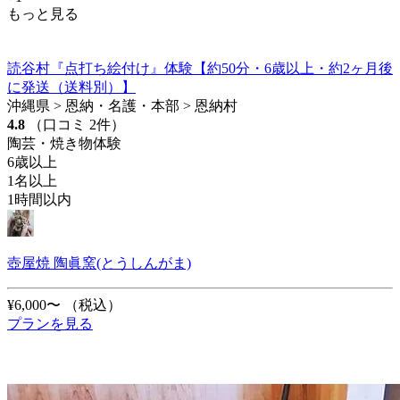
もっと見る
読谷村『点打ち絵付け』体験【約50分・6歳以上・約2ヶ月後
に発送（送料別）】
沖縄県 > 恩納・名護・本部 > 恩納村
4.8
（口コミ 2件）
陶芸・焼き物体験
6歳以上
1名以上
1時間以内
壺屋焼 陶眞窯(とうしんがま)
¥6,000〜
（税込）
プランを見る