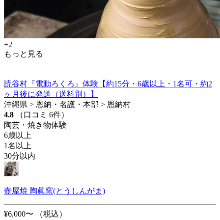
+2
もっと見る
読谷村『電動ろくろ』体験【約15分・6歳以上・1名可・約2
ヶ月後に発送（送料別）】
沖縄県 > 恩納・名護・本部 > 恩納村
4.8
（口コミ 6件）
陶芸・焼き物体験
6歳以上
1名以上
30分以内
壺屋焼 陶眞窯(とうしんがま)
¥6,000〜
（税込）