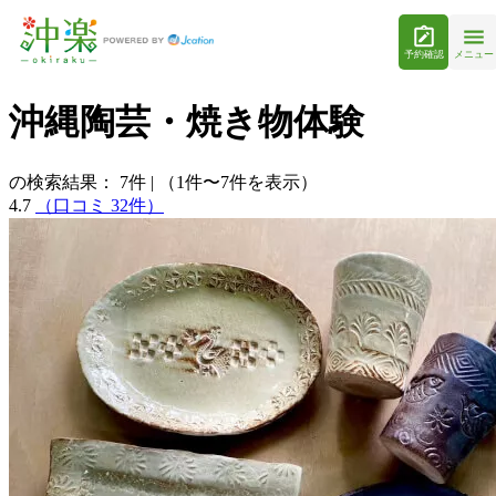
予約確認
メニュー
沖縄陶芸・焼き物体験
の検索結果：
7
件
|
（1件〜7件を表示）
4.7
（口コミ 32件）