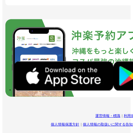
運営情報・標識
利用
個人情報保護方針
個人情報の取扱いに関する告知