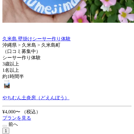
久米島 壁掛けシーサー作り体験
沖縄県 > 久米島 > 久米島町
（口コミ募集中）
シーサー作り体験
3歳以上
1名以上
約1時間半
やちむん土炎房（どえんぼう）
¥4,000〜
（税込）
プランを見る
前へ
1