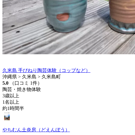
久米島 手びねり陶芸体験（コップなど）
沖縄県 > 久米島 > 久米島町
5.0
（口コミ 1件）
陶芸・焼き物体験
3歳以上
1名以上
約1時間半
やちむん土炎房（どえんぼう）