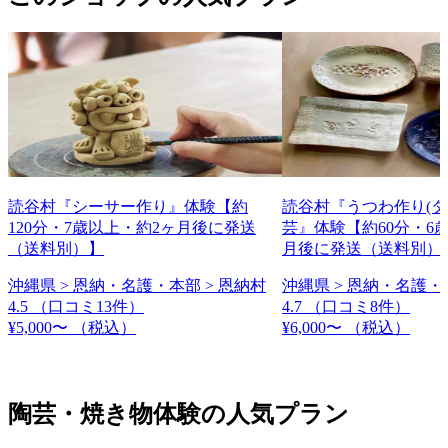
読谷村『シーサー作り』体験【約
読谷村『うつわ作り(タ
120分・7歳以上・約2ヶ月後に発送
芸』体験【約60分・6
（送料別）】
月後に発送（送料別）
沖縄県 > 恩納・名護・本部 > 恩納村
沖縄県 > 恩納・名護・
4.5
（口コミ13件）
4.7
（口コミ8件）
¥5,000〜
（税込）
¥6,000〜
（税込）
陶芸・焼き物体験の人気プラン