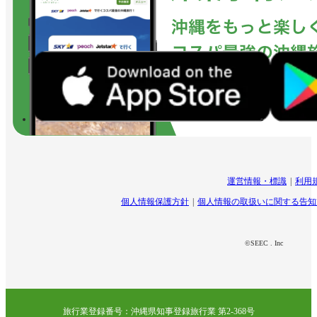
運営情報・標識
利用
個人情報保護方針
個人情報の取扱いに関する告知
©SEEC . Inc
旅行業登録番号：沖縄県知事登録旅行業 第2-368号