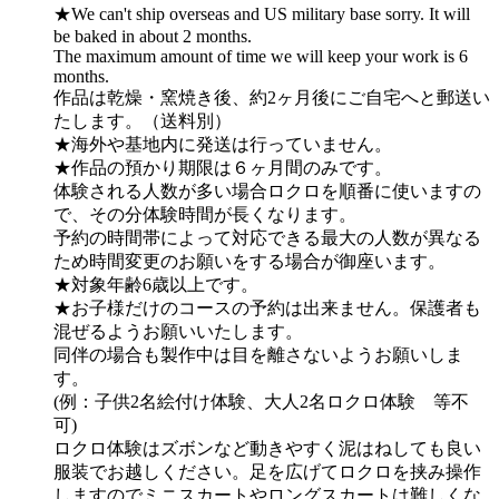
★We can't ship overseas and US military base sorry. It will
be baked in about 2 months.
The maximum amount of time we will keep your work is 6
months.
作品は乾燥・窯焼き後、約2ヶ月後にご自宅へと郵送い
たします。（送料別）
★海外や基地内に発送は行っていません。
★作品の預かり期限は６ヶ月間のみです。
体験される人数が多い場合ロクロを順番に使いますの
で、その分体験時間が長くなります。
予約の時間帯によって対応できる最大の人数が異なる
ため時間変更のお願いをする場合が御座います。
★対象年齢6歳以上です。
★お子様だけのコースの予約は出来ません。保護者も
混ぜるようお願いいたします。
同伴の場合も製作中は目を離さないようお願いしま
す。
(例：子供2名絵付け体験、大人2名ロクロ体験 等不
可)
ロクロ体験はズボンなど動きやすく泥はねしても良い
服装でお越しください。足を広げてロクロを挟み操作
しますのでミニスカートやロングスカートは難しくな