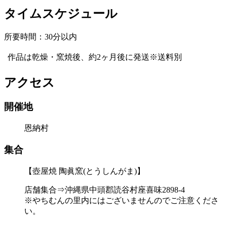
タイムスケジュール
所要時間：30分以内
作品は乾燥・窯焼後、約2ヶ月後に発送※送料別
アクセス
開催地
恩納村
集合
【壺屋焼 陶眞窯(とうしんがま)】
店舗集合⇒沖縄県中頭郡読谷村座喜味2898-4
※やちむんの里内にはございませんのでご注意くださ
い。