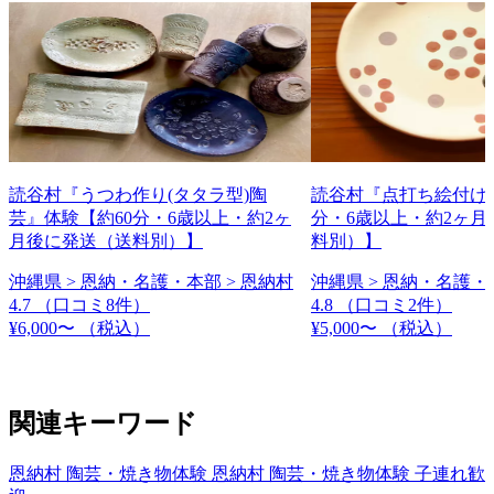
読谷村『うつわ作り(タタラ型)陶
読谷村『点打ち絵付け』
芸』体験【約60分・6歳以上・約2ヶ
分・6歳以上・約2ヶ月
月後に発送（送料別）】
料別）】
沖縄県 > 恩納・名護・本部 > 恩納村
沖縄県 > 恩納・名護・
4.7
（口コミ8件）
4.8
（口コミ2件）
¥6,000〜
（税込）
¥5,000〜
（税込）
関連キーワード
恩納村 陶芸・焼き物体験
恩納村 陶芸・焼き物体験 子連れ歓