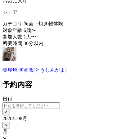
お気に入り
シェア
カテゴリ
陶芸・焼き物体験
対象年齢
6歳〜
参加人数
1人〜
所要時間
30分以内
壺屋焼 陶眞窯(とうしんがま)
予約内容
日付
<
2026年08月
>
月
火