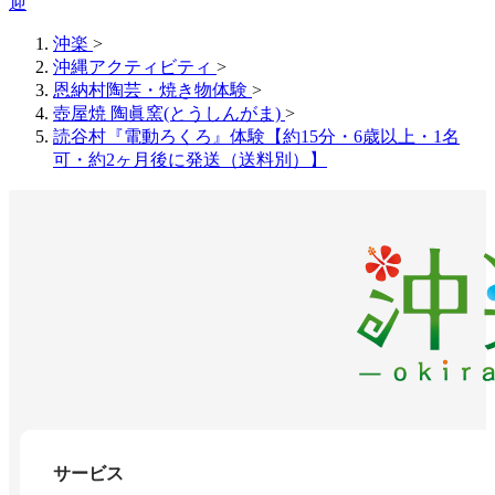
迎
沖楽
>
沖縄アクティビティ
>
恩納村陶芸・焼き物体験
>
壺屋焼 陶眞窯(とうしんがま)
>
読谷村『電動ろくろ』体験【約15分・6歳以上・1名
可・約2ヶ月後に発送（送料別）】
サービス