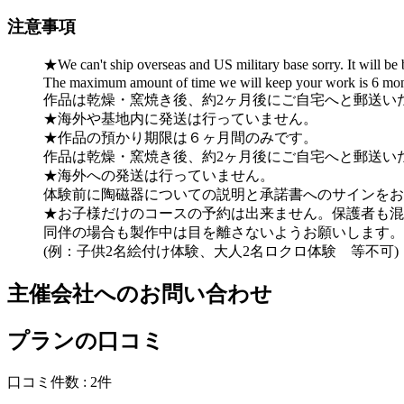
注意事項
★We can't ship overseas and US military base sorry. It will be
The maximum amount of time we will keep your work is 6 mon
作品は乾燥・窯焼き後、約2ヶ月後にご自宅へと郵送い
★海外や基地内に発送は行っていません。
★作品の預かり期限は６ヶ月間のみです。
作品は乾燥・窯焼き後、約2ヶ月後にご自宅へと郵送い
★海外への発送は行っていません。
体験前に陶磁器についての説明と承諾書へのサインをお
★お子様だけのコースの予約は出来ません。保護者も混
同伴の場合も製作中は目を離さないようお願いします。
(例：子供2名絵付け体験、大人2名ロクロ体験 等不可)
主催会社へのお問い合わせ
プランの口コミ
口コミ件数 :
2件