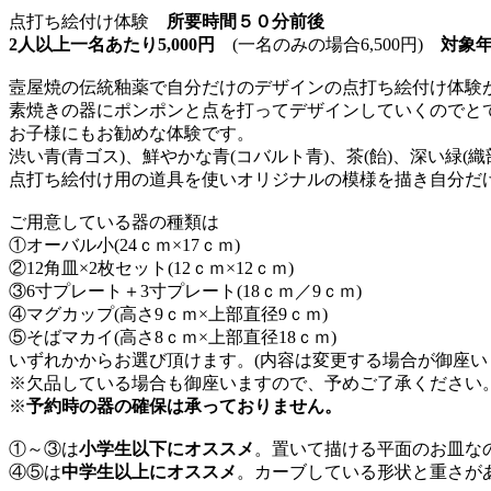
点打ち絵付け体験
所要時間５０分前後
2人以上一名あたり5,000円
(一名のみの場合6,500円)
対象年
壼屋焼の伝統釉薬で自分だけのデザインの点打ち絵付け体験
素焼きの器にポンポンと点を打ってデザインしていくのでと
お子様にもお勧めな体験です。
渋い青(青ゴス)、鮮やかな青(コバルト青)、茶(飴)、深い緑(織
点打ち絵付け用の道具を使いオリジナルの模様を描き自分だ
ご用意している器の種類は
①オーバル小(24ｃｍ×17ｃｍ)
②12角皿×2枚セット(12ｃｍ×12ｃｍ)
③6寸プレート＋3寸プレート(18ｃｍ／9ｃｍ)
④マグカップ(高さ9ｃｍ×上部直径9ｃｍ)
⑤そばマカイ(高さ8ｃｍ×上部直径18ｃｍ)
いずれかからお選び頂けます。(内容は変更する場合が御座い
※欠品している場合も御座いますので、予めご了承ください
※
予約時の器の確保は承っておりません。
①～③は
小学生以下にオススメ
。置いて描ける平面のお皿な
④⑤は
中学生以上にオススメ
。カーブしている形状と重さが