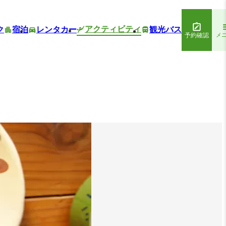
アクティビティ
ク
宿泊
レンタカー
観光バス
予約確認
メ