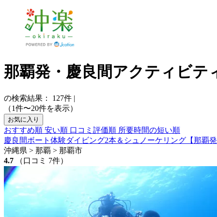
那覇発・慶良間アクティビテ
の検索結果：
127
件
|
（1件〜20件を表示）
お気に入り
おすすめ順
安い順
口コミ評価順
所要時間の短い順
慶良間ボート体験ダイビング2本＆シュノーケリング【那覇
沖縄県 > 那覇 > 那覇市
4.7
（口コミ 7件）