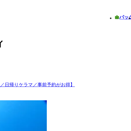
パッ
ィ
発／日帰りケラマ／事前予約がお得】