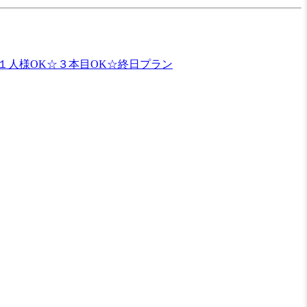
１人様OK☆３本目OK☆終日プラン