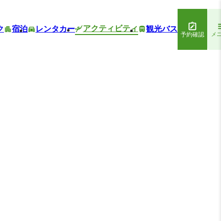
アクティビティ
ク
宿泊
レンタカー
観光バス
予約確認
メ