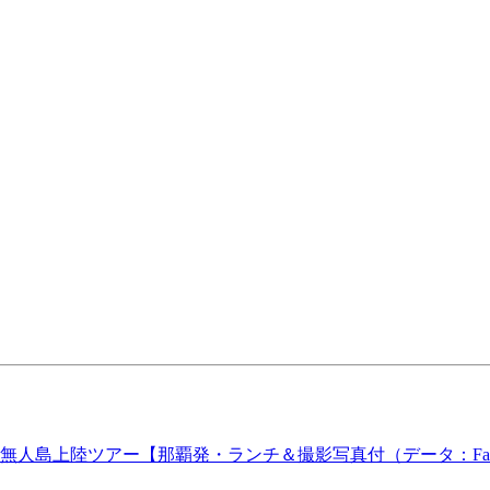
島上陸ツアー【那覇発・ランチ＆撮影写真付（データ：Faceb