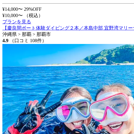
¥14,000〜
29%OFF
¥10,000〜
（税込）
プランを見る
【慶良間ボート体験ダイビング２本／本島中部 宜野湾マリー
沖縄県 > 那覇 > 那覇市
4.9
（口コミ 108件）