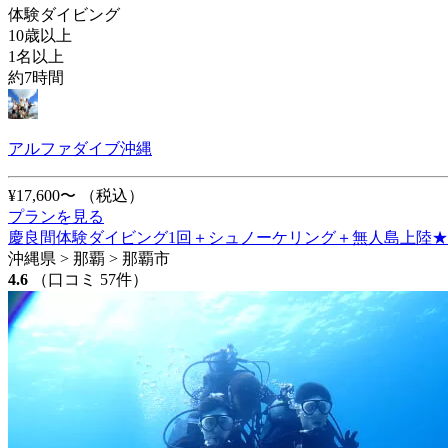
体験ダイビング
10歳以上
1名以上
約7時間
アルファダイブ沖縄
¥17,600〜
（税込）
プランを見る
慶良間体験ダイビング1回＋シュノーケリング＋無人島上陸★【那
沖縄県 > 那覇 > 那覇市
4.6
（口コミ 57件）