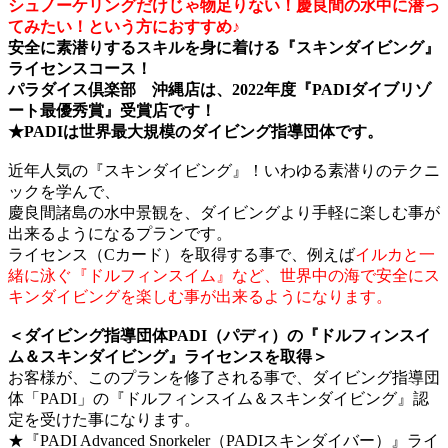
シュノーケリングだけじゃ物足りない！慶良間の水中に潜っ
てみたい！という方におすすめ♪
安全に素潜りするスキルを身に着ける『スキンダイビング』
ライセンスコース！
パラダイス倶楽部 沖縄店は、2022年度『PADIダイブリゾ
ート最優秀賞』受賞店です！
★PADIは世界最大規模のダイビング指導団体です。
近年人気の『スキンダイビング』！いわゆる素潜りのテクニ
ックを学んで、
慶良間諸島の水中景観を、ダイビングより手軽に楽しむ事が
出来るようになるプランです。
ライセンス（Cカード）を取得する事で、例えば
イルカと一
緒に泳ぐ『ドルフィンスイム』など、世界中の海で安全にス
キンダイビングを楽しむ事が出来るようになります。
＜ダイビング指導団体PADI（パディ）の『ドルフィンスイ
ム＆スキンダイビング』ライセンスを取得＞
お客様が、このプランを修了される事で、ダイビング指導団
体「PADI」の『ドルフィンスイム＆スキンダイビング』認
定を受けた事になります。
★『PADI Advanced Snorkeler（PADIスキンダイバー）』ライ