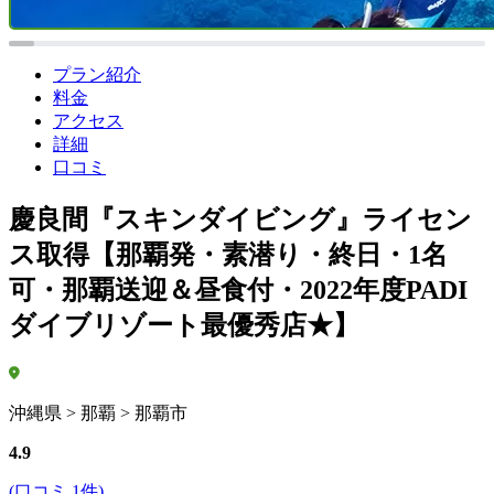
プラン紹介
料金
アクセス
詳細
口コミ
慶良間『スキンダイビング』ライセン
ス取得【那覇発・素潜り・終日・1名
可・那覇送迎＆昼食付・2022年度PADI
ダイブリゾート最優秀店★】
沖縄県 > 那覇 > 那覇市
4.9
(口コミ 1件)