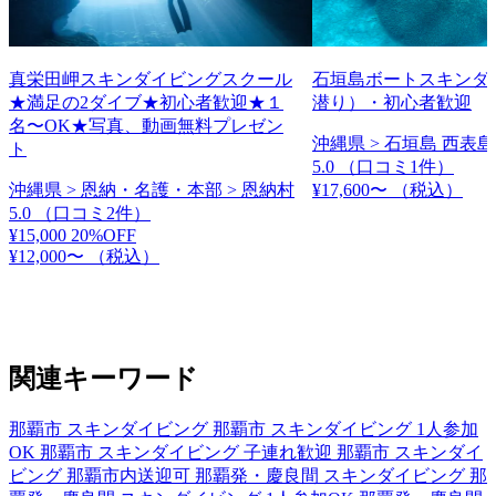
真栄田岬スキンダイビングスクール
石垣島ボートスキンダ
★満足の2ダイブ★初心者歓迎★１
潜り）・初心者歓迎
名〜OK★写真、動画無料プレゼン
沖縄県 > 石垣島 西表島
ト
5.0
（口コミ1件）
沖縄県 > 恩納・名護・本部 > 恩納村
¥17,600〜
（税込）
5.0
（口コミ2件）
¥15,000
20%OFF
¥12,000〜
（税込）
関連キーワード
那覇市 スキンダイビング
那覇市 スキンダイビング 1人参加
OK
那覇市 スキンダイビング 子連れ歓迎
那覇市 スキンダイ
ビング 那覇市内送迎可
那覇発・慶良間 スキンダイビング
那