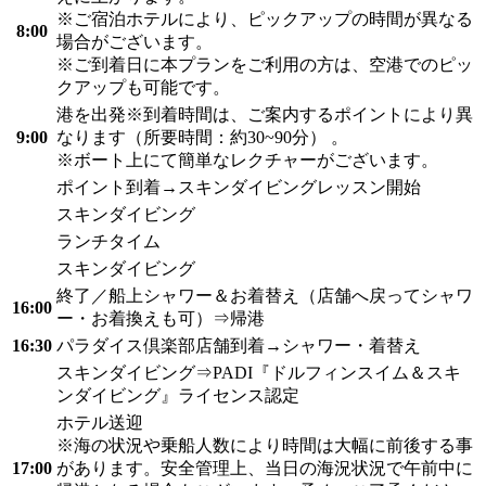
※ご宿泊ホテルにより、ピックアップの時間が異なる
8:00
場合がございます。
※ご到着日に本プランをご利用の方は、空港でのピッ
クアップも可能です。
港を出発※到着時間は、ご案内するポイントにより異
9:00
なります（所要時間：約30~90分） 。
※ボート上にて簡単なレクチャーがございます。
ポイント到着→スキンダイビングレッスン開始
スキンダイビング
ランチタイム
スキンダイビング
終了／船上シャワー＆お着替え（店舗へ戻ってシャワ
16:00
ー・お着換えも可）⇒帰港
16:30
パラダイス倶楽部店舗到着→シャワー・着替え
スキンダイビング⇒PADI『ドルフィンスイム＆スキ
ンダイビング』ライセンス認定
ホテル送迎
※海の状況や乗船人数により時間は大幅に前後する事
17:00
があります。安全管理上、当日の海況状況で午前中に