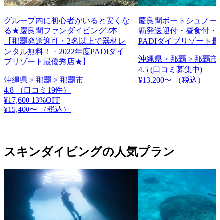
グループ内に初心者がいると安くな
慶良間ボートシュノー
る★慶良間ファンダイビング2本
覇発送迎付・昼食付・2
【那覇発送迎可・2名以上で器材レ
PADIダイブリゾート
ンタル無料！・2022年度PADIダイ
沖縄県 > 那覇 > 那覇市
ブリゾート最優秀店★】
4.5
(口コミ募集中)
沖縄県 > 那覇 > 那覇市
¥13,200〜
（税込）
4.8
（口コミ19件）
¥17,600
13%OFF
¥15,400〜
（税込）
スキンダイビングの人気プラン