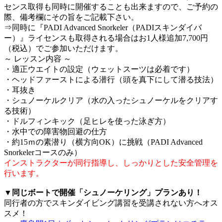
センス取得も同時に開催することも出来ますので、ご予約の
際、備考欄にその旨をご記載下さい。
⇒同時に『PADI Advanced Snorkeler（PADIスキンダイバ
ー）』ライセンスも取得される場合はお1人様追加7,700円
（税込）でご参加いただけます。
～ レッスン内容 ～
・適正ウエイトの設定（ウェットスーツは必着です）
・ヘッドファーストによる潜行（頭を真下にして潜る技法）
・耳抜き
・シュノーケルクリア（水の入ったシュノーケルをクリアす
る技術）
・ドルフィンキック（足ヒレを使った泳ぎ方）
・水中での障害物回避の仕方
・約15ｍの素潜り（横方向OK）に挑戦（PADI Advanced
Snorkelerコースのみ）
インストラクターが同行指導し、しっかりとした安全管理を
行います。
▼同じボートで開催「シュノーケリング」プランあり！
同行者の方でスキンダイビング講習を受講されない方へオス
スメ！