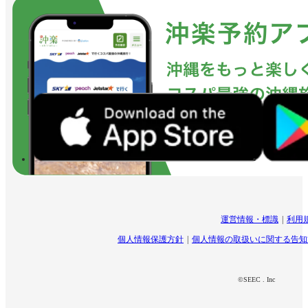
運営情報・標識
利用
個人情報保護方針
個人情報の取扱いに関する告知
©SEEC . Inc