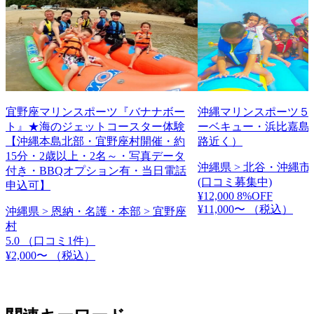
宜野座マリンスポーツ『バナナボー
沖縄マリンスポーツ５
ト』★海のジェットコースター体験
ーベキュー・浜比嘉島
【沖縄本島北部・宜野座村開催・約
路近く）
15分・2歳以上・2名～・写真データ
沖縄県 > 北谷・沖縄市 
付き・BBQオプション有・当日電話
(口コミ募集中)
申込可】
¥12,000
8%OFF
¥11,000〜
（税込）
沖縄県 > 恩納・名護・本部 > 宜野座
村
5.0
（口コミ1件）
¥2,000〜
（税込）