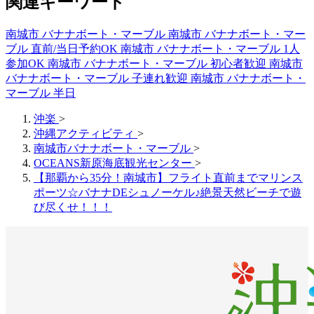
関連キーワード
南城市 バナナボート・マーブル
南城市 バナナボート・マー
ブル 直前/当日予約OK
南城市 バナナボート・マーブル 1人
参加OK
南城市 バナナボート・マーブル 初心者歓迎
南城市
バナナボート・マーブル 子連れ歓迎
南城市 バナナボート・
マーブル 半日
沖楽
>
沖縄アクティビティ
>
南城市バナナボート・マーブル
>
OCEANS新原海底観光センター
>
【那覇から35分！南城市】フライト直前までマリンス
ポーツ☆バナナDEシュノーケル♪絶景天然ビーチで遊
び尽くせ！！！