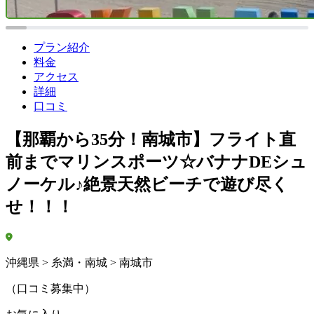
プラン紹介
料金
アクセス
詳細
口コミ
【那覇から35分！南城市】フライト直
前までマリンスポーツ☆バナナDEシュ
ノーケル♪絶景天然ビーチで遊び尽く
せ！！！
沖縄県 > 糸満・南城 > 南城市
（口コミ募集中）