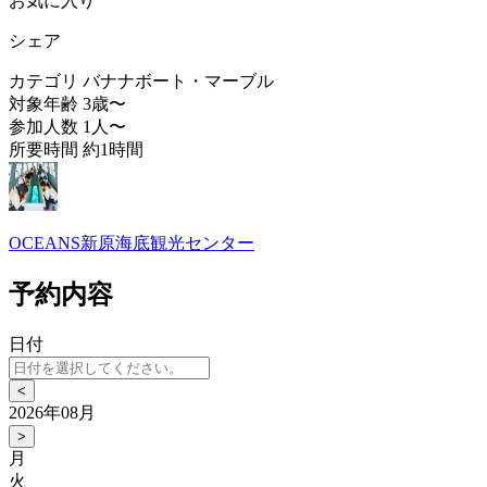
お気に入り
シェア
カテゴリ
バナナボート・マーブル
対象年齢
3歳〜
参加人数
1人〜
所要時間
約1時間
OCEANS新原海底観光センター
予約内容
日付
<
2026年08月
>
月
火