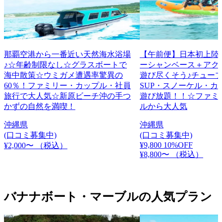
那覇空港から一番近い天然海水浴場
【午前便】日本初上陸
♪☆年齢制限なし☆グラスボートで
ーシャンベース＋アク
海中散策☆ウミガメ遭遇率驚異の
遊び尽くそう♪チュー
60％！ファミリー・カップル・社員
SUP・スノーケル・カ
旅行で大人気☆新原ビーチ沖の手つ
遊び放題！！☆ファミ
かずの自然を満喫！
ルから大人気
沖縄県
沖縄県
(口コミ募集中)
(口コミ募集中)
¥9,800
10%OFF
¥2,000〜
（税込）
¥8,800〜
（税込）
バナナボート・マーブルの人気プラン