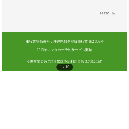
©SEEC . Inc
旅行業登録番号：沖縄県知事登録旅行業 第2-368号
2013年レンタカー予約サービス開始
提携事業者数 774社
累計予約利用者数 3,769,265名
1
/
10