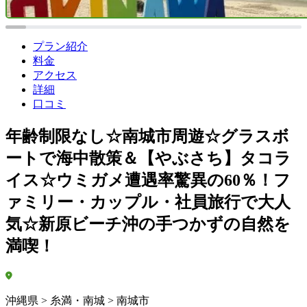
プラン紹介
料金
アクセス
詳細
口コミ
年齢制限なし☆南城市周遊☆グラスボ
ートで海中散策＆【やぶさち】タコラ
イス☆ウミガメ遭遇率驚異の60％！フ
ァミリー・カップル・社員旅行で大人
気☆新原ビーチ沖の手つかずの自然を
満喫！
沖縄県 > 糸満・南城 > 南城市