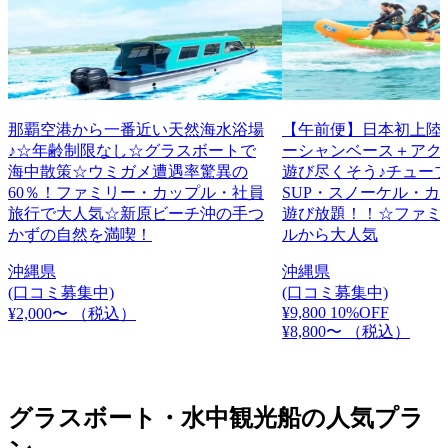
那覇空港から一番近い天然海水浴場
【午前便】日本初上陸
♪☆年齢制限なし☆グラスボートで
ーシャンベース＋アク
海中散策☆ウミガメ遭遇率驚異の
遊び尽くそう♪チュー
60％！ファミリー・カップル・社員
SUP・スノーケル・カ
旅行で大人気☆新原ビーチ沖の手つ
遊び放題！！☆ファミ
かずの自然を満喫！
ルから大人気
沖縄県
沖縄県
(口コミ募集中)
(口コミ募集中)
¥9,800
10%OFF
¥2,000〜
（税込）
¥8,800〜
（税込）
グラスボート・水中観光船の人気プラ