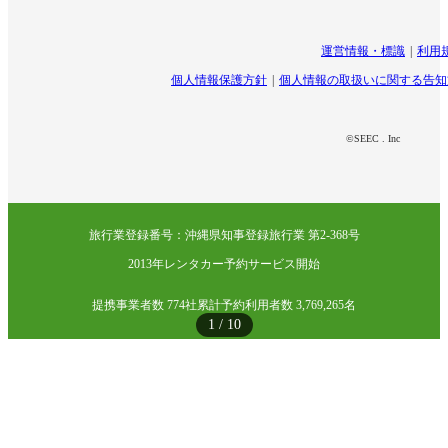
運営情報・標識
利用
個人情報保護方針
個人情報の取扱いに関する告知
©SEEC . Inc
旅行業登録番号：沖縄県知事登録旅行業 第2-368号
2013年レンタカー予約サービス開始
提携事業者数 774社
累計予約利用者数 3,769,265名
1
/
10