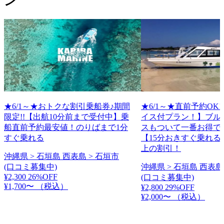
ン
★6/1～★おトクな割引乗船券♪期間
★6/1～★直前予約OK
限定!!【出航10分前まで受付中】乗
イス付プラン！】ブル
船直前予約最安値！のりばまで1分
スもついて一番お得で
すぐ乗れる
【15分おきすぐ乗れる
上の割引！
沖縄県 > 石垣島 西表島 > 石垣市
(口コミ募集中)
沖縄県 > 石垣島 西表島
¥2,300
26%OFF
(口コミ募集中)
¥1,700〜
（税込）
¥2,800
29%OFF
¥2,000〜
（税込）