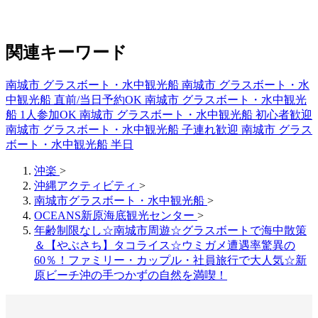
関連キーワード
南城市 グラスボート・水中観光船
南城市 グラスボート・水
中観光船 直前/当日予約OK
南城市 グラスボート・水中観光
船 1人参加OK
南城市 グラスボート・水中観光船 初心者歓迎
南城市 グラスボート・水中観光船 子連れ歓迎
南城市 グラス
ボート・水中観光船 半日
沖楽
>
沖縄アクティビティ
>
南城市グラスボート・水中観光船
>
OCEANS新原海底観光センター
>
年齢制限なし☆南城市周遊☆グラスボートで海中散策
＆【やぶさち】タコライス☆ウミガメ遭遇率驚異の
60％！ファミリー・カップル・社員旅行で大人気☆新
原ビーチ沖の手つかずの自然を満喫！