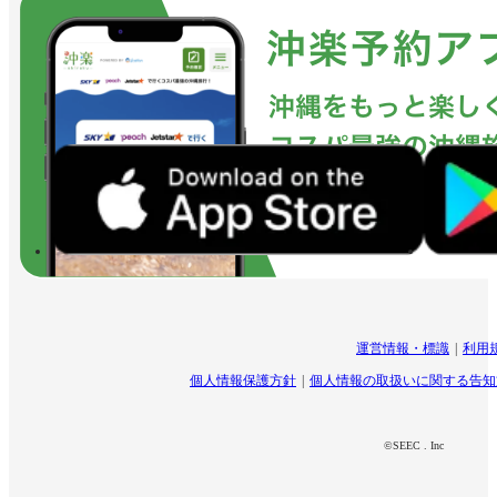
運営情報・標識
利用
個人情報保護方針
個人情報の取扱いに関する告知
©SEEC . Inc