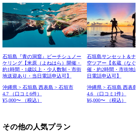
石垣島『青の洞窟』ビーチシュノー
石垣島サンセット＆ナイ
ケリング【米原（よねはら）開催・
空ツアー【名蔵（なぐ
約1時間・1歳以上・少人数制・市街
催・約2時間・市街地
地送迎あり・当日電話申込可】
日電話申込可】
沖縄県 > 石垣島 西表島 > 石垣市
沖縄県 > 石垣島 西表島
4.7
（口コミ6件）
4.6
（口コミ1件）
¥5,000〜
（税込）
¥6,000〜
（税込）
その他の人気プラン