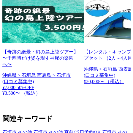
【奇跡の絶景・幻の島上陸ツアー】
【レンタル・キャンプ
〜干潮時だけ姿を現す神秘の楽園
プセット （2人～4人
へ〜
沖縄県 > 石垣島 西表島
沖縄県 > 石垣島 西表島 > 石垣市
(口コミ募集中)
(口コミ募集中)
¥20,000〜
（税込）
¥7,000
50%OFF
¥3,500〜
（税込）
関連キーワード
石垣市 その他
石垣市 その他 直前/当日予約OK
石垣市 その