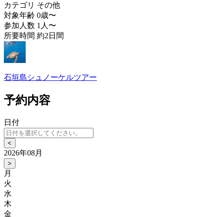
カテゴリ
その他
対象年齢
0歳〜
参加人数
1人〜
所要時間
約2日間
石垣島シュノーケルツアー
予約内容
日付
<
2026年08月
>
月
火
水
木
金