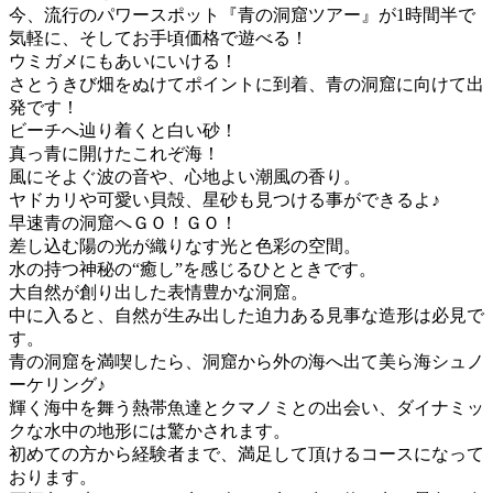
今、流行のパワースポット『青の洞窟ツアー』が1時間半で
気軽に、そしてお手頃価格で遊べる！
ウミガメにもあいにいける！
さとうきび畑をぬけてポイントに到着、青の洞窟に向けて出
発です！
ビーチへ辿り着くと白い砂！
真っ青に開けたこれぞ海！
風にそよぐ波の音や、心地よい潮風の香り。
ヤドカリや可愛い貝殻、星砂も見つける事ができるよ♪
早速青の洞窟へＧＯ！ＧＯ！
差し込む陽の光が織りなす光と色彩の空間。
水の持つ神秘の“癒し”を感じるひとときです。
大自然が創り出した表情豊かな洞窟。
中に入ると、自然が生み出した迫力ある見事な造形は必見で
す。
青の洞窟を満喫したら、洞窟から外の海へ出て美ら海シュノ
ーケリング♪
輝く海中を舞う熱帯魚達とクマノミとの出会い、ダイナミッ
クな水中の地形には驚かされます。
初めての方から経験者まで、満足して頂けるコースになって
おります。