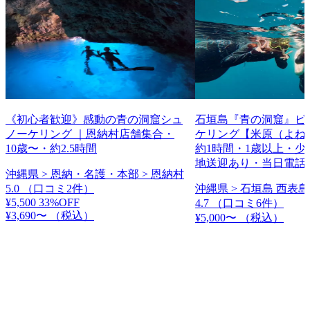
《初心者歓迎》感動の青の洞窟シュ
石垣島『青の洞窟』ビ
ノーケリング ｜恩納村店舗集合・
ケリング【米原（よね
10歳〜・約2.5時間
約1時間・1歳以上・少
地送迎あり・当日電話
沖縄県 > 恩納・名護・本部 > 恩納村
5.0
（口コミ2件）
沖縄県 > 石垣島 西表島
¥5,500
33%OFF
4.7
（口コミ6件）
¥3,690〜
（税込）
¥5,000〜
（税込）