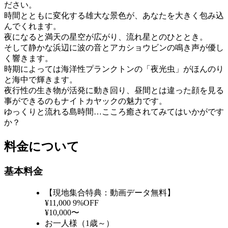
ださい。
時間とともに変化する雄大な景色が、あなたを大きく包み込
んでくれます。
夜になると満天の星空が広がり、流れ星とのひととき。
そして静かな浜辺に波の音とアカショウビンの鳴き声が優し
く響きます。
時期によっては海洋性プランクトンの「夜光虫」がほんのり
と海中で輝きます。
夜行性の生き物が活発に動き回り、昼間とは違った顔を見る
事ができるのもナイトカヤックの魅力です。
ゆっくりと流れる島時間…こころ癒されてみてはいかがです
か？
料金について
基本料金
【現地集合特典：動画データ無料】
¥11,000
9%OFF
¥10,000〜
お一人様（1歳～）