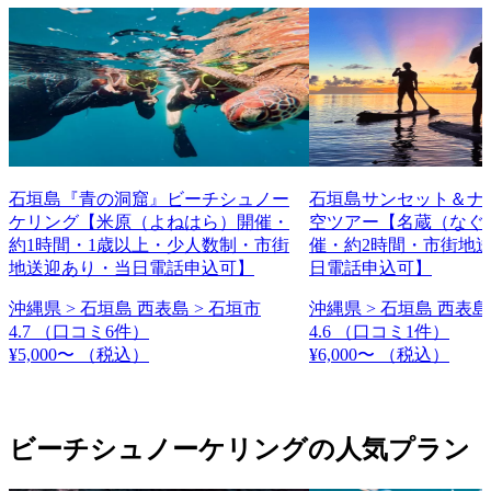
石垣島『青の洞窟』ビーチシュノー
石垣島サンセット＆ナイ
ケリング【米原（よねはら）開催・
空ツアー【名蔵（なぐ
約1時間・1歳以上・少人数制・市街
催・約2時間・市街地
地送迎あり・当日電話申込可】
日電話申込可】
沖縄県 > 石垣島 西表島 > 石垣市
沖縄県 > 石垣島 西表島
4.7
（口コミ6件）
4.6
（口コミ1件）
¥5,000〜
（税込）
¥6,000〜
（税込）
ビーチシュノーケリングの人気プラン