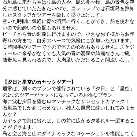
石垣島に来たらやはり島の人や、島の食べ物、島の景色を存
分に感じていただきたいので、当ショップでは石垣島を熟知
したスタッフがツアーを楽しく盛り上げます。
空いた時間に気軽に青の洞窟に行くことができ、船も使わな
いので船酔いの心配もありません。
ビーチから青の洞窟に行けますので、小さなお子様からお年
寄りの方まで、自分のペースで気軽にご参加いただけます。
１時間半のツアーですので体力の心配もありません。スケジ
ュールに余裕がなくても人気の青の洞窟や綺麗なさんご礁、
熱帯魚も見られるので、大満足いただけること間違いなし！
【夕日と星空のカヤックツアー】
通常は、別々のプランで催行されている「夕日」と「星空」
の2つのツアーがセットになっているお得なプラン。
海に沈む夕日を望むロマンチックなサンセットカヤック！
石垣島でしかあじわえない、雄大な風景に酔いしれてみませ
んか？
カヤックで海に出れば、目の前に広がる夕暮れを一望するこ
とができます。
島と空と海と山のダイナミックなロケーションを堪能してく