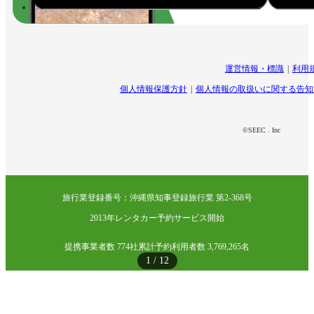
運営情報・標識
利用
個人情報保護方針
個人情報の取扱いに関する告知
©SEEC . Inc
旅行業登録番号：沖縄県知事登録旅行業 第2-368号
2013年レンタカー予約サービス開始
提携事業者数 774社
累計予約利用者数 3,769,265名
1
/
12