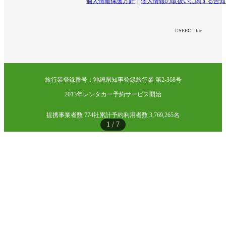
個人情報保護方針
個人情報の取扱いに関する告知
©SEEC . Inc
旅行業登録番号：沖縄県知事登録旅行業 第2-368号
2013年レンタカー予約サービス開始
提携事業者数 774社
累計予約利用者数 3,769,265名
1
/
7