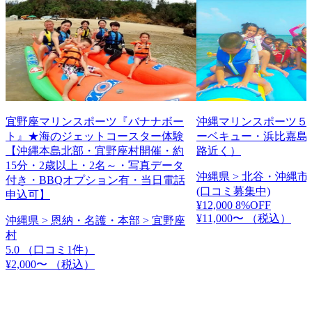
宜野座マリンスポーツ『バナナボー
沖縄マリンスポーツ５
ト』★海のジェットコースター体験
ーベキュー・浜比嘉島
【沖縄本島北部・宜野座村開催・約
路近く）
15分・2歳以上・2名～・写真データ
沖縄県 > 北谷・沖縄市 
付き・BBQオプション有・当日電話
(口コミ募集中)
申込可】
¥12,000
8%OFF
¥11,000〜
（税込）
沖縄県 > 恩納・名護・本部 > 宜野座
村
5.0
（口コミ1件）
¥2,000〜
（税込）