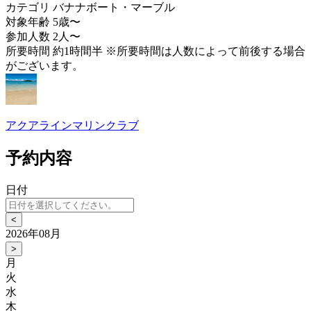
カテゴリ
バナナボート・マーブル
対象年齢
5歳〜
参加人数
2人〜
所要時間
約1時間半 ※所要時間は人数によって前後する場合
がございます。
アクアラインマリンクラブ
予約内容
日付
<
2026年08月
>
月
火
水
木