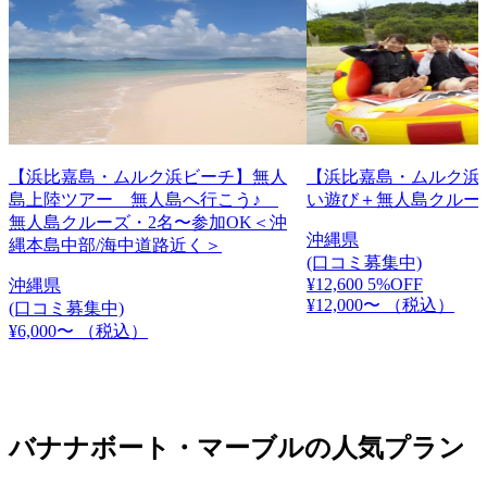
【浜比嘉島・ムルク浜ビーチ】無人
【浜比嘉島・ムルク浜
島上陸ツアー 無人島へ行こう♪
い遊び＋無人島クルー
無人島クルーズ・2名〜参加OK＜沖
沖縄県
縄本島中部/海中道路近く＞
(口コミ募集中)
¥12,600
5%OFF
沖縄県
¥12,000〜
（税込）
(口コミ募集中)
¥6,000〜
（税込）
バナナボート・マーブルの人気プラン