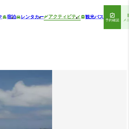
アクティビティ
ク
宿泊
レンタカー
観光バス
予約確認
メ