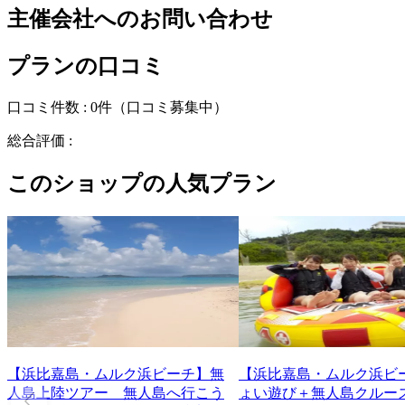
主催会社へのお問い合わせ
プランの口コミ
口コミ件数 :
0件
（口コミ募集中）
総合評価 :
このショップの人気プラン
【浜比嘉島・ムルク浜ビーチ】無
【浜比嘉島・ムルク浜ビ
人島上陸ツアー 無人島へ行こう
ょい遊び＋無人島クルー