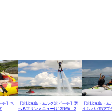
ーチ】ち
【浜比嘉島・ムルク浜ビーチ】選
【浜比嘉島・ム
ズ
べるマリンメニューは12種類！2
うちょい遊びプ