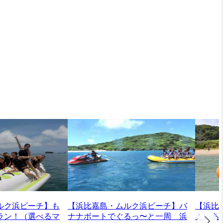
ルク浜ビーチ】も
【浜比嘉島・ムルク浜ビーチ】バ
【浜比
ラン！（選べるマ
ナナボートでぐるっ〜と一周 浜
ょいあ